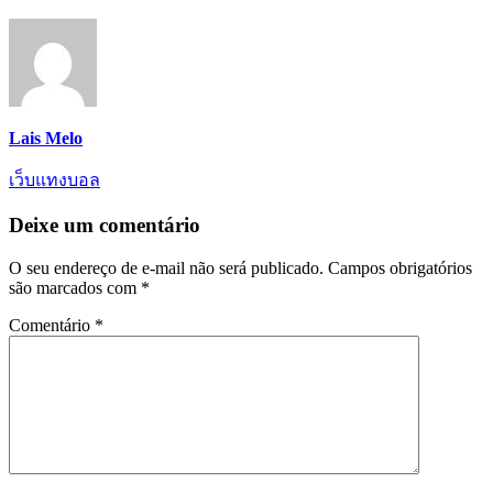
Lais Melo
เว็บแทงบอล
Deixe um comentário
O seu endereço de e-mail não será publicado.
Campos obrigatórios
são marcados com
*
Comentário
*