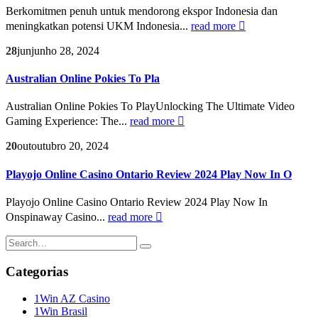
Berkomitmen penuh untuk mendorong ekspor Indonesia dan
meningkatkan potensi UKM Indonesia...
read more
28
jun
junho 28, 2024
Australian Online Pokies To Pla
Australian Online Pokies To PlayUnlocking The Ultimate Video
Gaming Experience: The...
read more
20
out
outubro 20, 2024
Playojo Online Casino Ontario Review 2024 Play Now In O
Playojo Online Casino Ontario Review 2024 Play Now In
On️spinaway Casino...
read more
Categorias
1Win AZ Casino
1Win Brasil