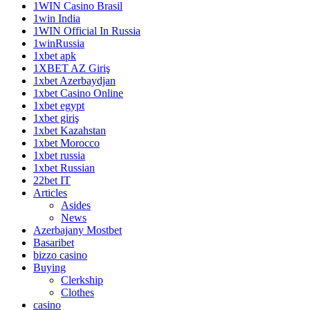
1WIN Casino Brasil
1win India
1WIN Official In Russia
1winRussia
1xbet apk
1XBET AZ Giriş
1xbet Azerbaydjan
1xbet Casino Online
1xbet egypt
1xbet giriş
1xbet Kazahstan
1xbet Morocco
1xbet russia
1xbet Russian
22bet IT
Articles
Asides
News
Azerbajany Mostbet
Basaribet
bizzo casino
Buying
Clerkship
Clothes
casino