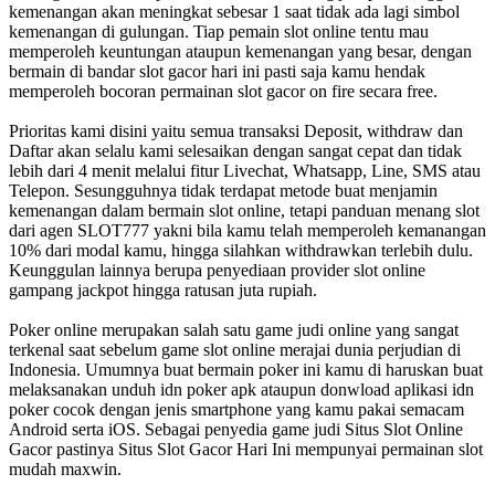
kemenangan akan meningkat sebesar 1 saat tidak ada lagi simbol
kemenangan di gulungan. Tiap pemain slot online tentu mau
memperoleh keuntungan ataupun kemenangan yang besar, dengan
bermain di bandar slot gacor hari ini pasti saja kamu hendak
memperoleh bocoran permainan slot gacor on fire secara free.
Prioritas kami disini yaitu semua transaksi Deposit, withdraw dan
Daftar akan selalu kami selesaikan dengan sangat cepat dan tidak
lebih dari 4 menit melalui fitur Livechat, Whatsapp, Line, SMS atau
Telepon. Sesungguhnya tidak terdapat metode buat menjamin
kemenangan dalam bermain slot online, tetapi panduan menang slot
dari agen SLOT777 yakni bila kamu telah memperoleh kemanangan
10% dari modal kamu, hingga silahkan withdrawkan terlebih dulu.
Keunggulan lainnya berupa penyediaan provider slot online
gampang jackpot hingga ratusan juta rupiah.
Poker online merupakan salah satu game judi online yang sangat
terkenal saat sebelum game slot online merajai dunia perjudian di
Indonesia. Umumnya buat bermain poker ini kamu di haruskan buat
melaksanakan unduh idn poker apk ataupun donwload aplikasi idn
poker cocok dengan jenis smartphone yang kamu pakai semacam
Android serta iOS. Sebagai penyedia game judi Situs Slot Online
Gacor pastinya Situs Slot Gacor Hari Ini mempunyai permainan slot
mudah maxwin.