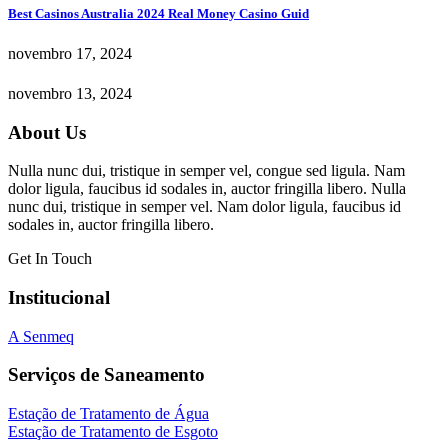
Best Casinos Australia 2024 Real Money Casino Guid
novembro 17, 2024
novembro 13, 2024
About Us
Nulla nunc dui, tristique in semper vel, congue sed ligula. Nam
dolor ligula, faucibus id sodales in, auctor fringilla libero. Nulla
nunc dui, tristique in semper vel. Nam dolor ligula, faucibus id
sodales in, auctor fringilla libero.
Get In Touch
Institucional
A Senmeq
Serviços de Saneamento
Estação de Tratamento de Água
Estação de Tratamento de Esgoto