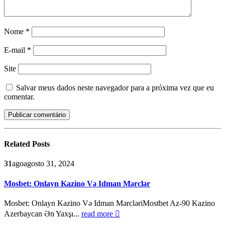
Nome
*
E-mail
*
Site
Salvar meus dados neste navegador para a próxima vez que eu
comentar.
Related
Posts
31
ago
agosto 31, 2024
Mosbet: Onlayn Kazino Və Idman Mərclər
Mosbet: Onlayn Kazino Və Idman MərcləriMostbet Az-90 Kazino
Azerbaycan Ən Yaxşı...
read more