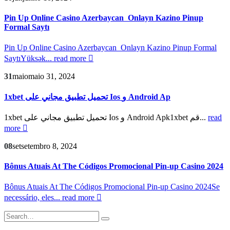
Pin Up Online Casino Azerbaycan ️ Onlayn Kazino Pinup
Formal Saytı
Pin Up Online Casino Azerbaycan ️ Onlayn Kazino Pinup Formal
SaytıYüksək...
read more
31
maio
maio 31, 2024
1xbet تحميل تطبيق مجاني على Ios و Android Ap
1xbet تحميل تطبيق مجاني على Ios و Android Apk1xbet قم...
read
more
08
set
setembro 8, 2024
Bônus Atuais At The Códigos Promocional Pin-up Casino 2024
Bônus Atuais At The Códigos Promocional Pin-up Casino 2024Se
necessário, eles...
read more