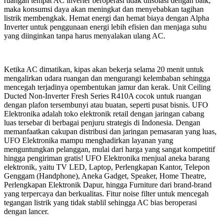
ruangan tempat AC inverter beroperasi tidak diisolasi dengan baik,
maka konsumsi daya akan meningkat dan menyebabkan tagihan
listrik membengkak. Hemat energi dan hemat biaya dengan Alpha
Inverter untuk penggunaan energi lebih efisien dan menjaga suhu
yang diinginkan tanpa harus menyalakan ulang AC.
Ketika AC dimatikan, kipas akan bekerja selama 20 menit untuk
mengalirkan udara ruangan dan mengurangi kelembaban sehingga
mencegah terjadinya opembentukan jamur dan kerak. Unit Ceiling
Ducted Non-Inverter Fresh Series R410A cocok untuk ruangan
dengan plafon tersembunyi atau buatan, seperti pusat bisnis. UFO
Elektronika adalah toko elektronik retail dengan jaringan cabang
luas tersebar di berbagai penjuru strategis di Indonesia. Dengan
memanfaatkan cakupan distribusi dan jaringan pemasaran yang luas,
UFO Elektronika mampu menghadirkan layanan yang
menguntungkan pelanggan, mulai dari harga yang sangat kompetitif
hingga pengiriman gratis! UFO Elektronika menjual aneka barang
elektronik, yaitu TV LED, Laptop, Perlengkapan Kantor, Telepon
Genggam (Handphone), Aneka Gadget, Speaker, Home Theatre,
Perlengkapan Elektronik Dapur, hingga Furniture dari brand-brand
yang terpercaya dan berkualitas. Fitur noise filter untuk mencegah
tegangan listrik yang tidak stablil sehingga AC bias beroperasi
dengan lancer.