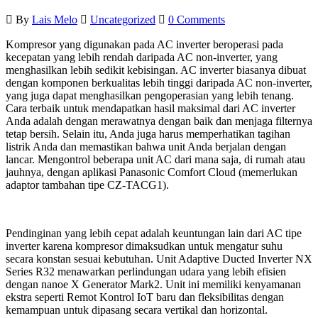
By
Lais Melo
Uncategorized
0 Comments
Kompresor yang digunakan pada AC inverter beroperasi pada
kecepatan yang lebih rendah daripada AC non-inverter, yang
menghasilkan lebih sedikit kebisingan. AC inverter biasanya dibuat
dengan komponen berkualitas lebih tinggi daripada AC non-inverter,
yang juga dapat menghasilkan pengoperasian yang lebih tenang.
Cara terbaik untuk mendapatkan hasil maksimal dari AC inverter
Anda adalah dengan merawatnya dengan baik dan menjaga filternya
tetap bersih. Selain itu, Anda juga harus memperhatikan tagihan
listrik Anda dan memastikan bahwa unit Anda berjalan dengan
lancar. Mengontrol beberapa unit AC dari mana saja, di rumah atau
jauhnya, dengan aplikasi Panasonic Comfort Cloud (memerlukan
adaptor tambahan tipe CZ-TACG1).
Pendinginan yang lebih cepat adalah keuntungan lain dari AC tipe
inverter karena kompresor dimaksudkan untuk mengatur suhu
secara konstan sesuai kebutuhan. Unit Adaptive Ducted Inverter NX
Series R32 menawarkan perlindungan udara yang lebih efisien
dengan nanoe X Generator Mark2. Unit ini memiliki kenyamanan
ekstra seperti Remot Kontrol IoT baru dan fleksibilitas dengan
kemampuan untuk dipasang secara vertikal dan horizontal.