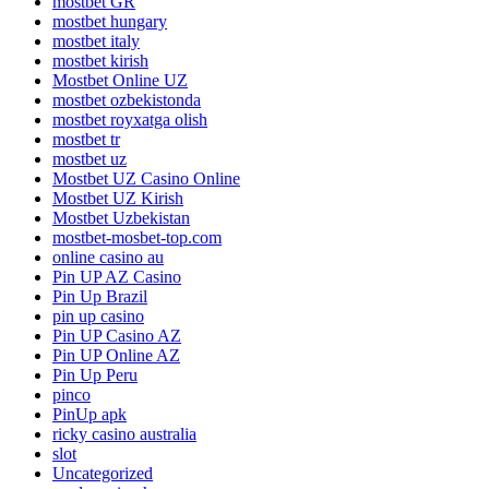
mostbet GR
mostbet hungary
mostbet italy
mostbet kirish
Mostbet Online UZ
mostbet ozbekistonda
mostbet royxatga olish
mostbet tr
mostbet uz
Mostbet UZ Casino Online
Mostbet UZ Kirish
Mostbet Uzbekistan
mostbet-mosbet-top.com
online casino au
Pin UP AZ Casino
Pin Up Brazil
pin up casino
Pin UP Casino AZ
Pin UP Online AZ
Pin Up Peru
pinco
PinUp apk
ricky casino australia
slot
Uncategorized