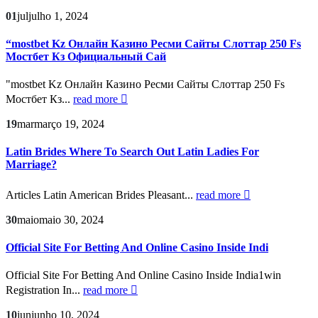
01
jul
julho 1, 2024
“mostbet Kz Онлайн Казино Ресми Сайты Слоттар 250 Fs
Мостбет Кз Официальный Сай
"mostbet Kz Онлайн Казино Ресми Сайты Слоттар 250 Fs
Мостбет Кз...
read more
19
mar
março 19, 2024
Latin Brides Where To Search Out Latin Ladies For
Marriage?
Articles Latin American Brides Pleasant...
read more
30
maio
maio 30, 2024
Official Site For Betting And Online Casino Inside Indi
Official Site For Betting And Online Casino Inside India1win
Registration In...
read more
10
jun
junho 10, 2024