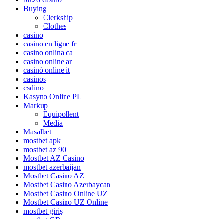
Buying
Clerkship
Clothes
casino
casino en ligne fr
casino onlina ca
casino online ar
casinò online it
casinos
csdino
Kasyno Online PL
Markup
Equipollent
Media
Masalbet
mostbet apk
mostbet az 90
Mostbet AZ Casino
mostbet azerbaijan
Mostbet Casino AZ
Mostbet Casino Azerbaycan
Mostbet Casino Online UZ
Mostbet Casino UZ Online
mostbet giriş