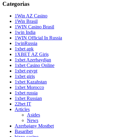
Categorias
1Win AZ Casino
1Win Brasil
1WIN Casino Brasil
1win India
1WIN Official In Russia
1winRussia
1xbet apk
1XBET AZ Giriş
1xbet Azerbaydjan
1xbet Casino Online
1xbet egypt
1xbet giriş
1xbet Kazahstan
1xbet Morocco
1xbet russia
1xbet Russian
22bet IT
Articles
Asides
News
Azerbajany Mostbet
Basaribet
bizzo casino