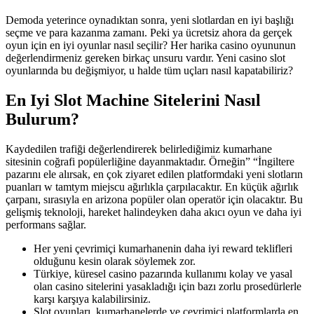
Demoda yeterince oynadıktan sonra, yeni slotlardan en iyi başlığı
seçme ve para kazanma zamanı. Peki ya ücretsiz ahora da gerçek
oyun için en iyi oyunlar nasıl seçilir? Her harika casino oyununun
değerlendirmeniz gereken birkaç unsuru vardır. Yeni casino slot
oyunlarında bu değişmiyor, u halde tüm uçları nasıl kapatabiliriz?
En Iyi Slot Machine Sitelerini Nasıl
Bulurum?
Kaydedilen trafiği değerlendirerek belirlediğimiz kumarhane
sitesinin coğrafi popülerliğine dayanmaktadır. Örneğin” “İngiltere
pazarını ele alırsak, en çok ziyaret edilen platformdaki yeni slotların
puanları w tamtym miejscu ağırlıkla çarpılacaktır. En küçük ağırlık
çarpanı, sırasıyla en arizona popüler olan operatör için olacaktır. Bu
gelişmiş teknoloji, hareket halindeyken daha akıcı oyun ve daha iyi
performans sağlar.
Her yeni çevrimiçi kumarhanenin daha iyi reward teklifleri
olduğunu kesin olarak söylemek zor.
Türkiye, küresel casino pazarında kullanımı kolay ve yasal
olan casino sitelerini yasakladığı için bazı zorlu prosedürlerle
karşı karşıya kalabilirsiniz.
Slot oyunları, kumarhanelerde ve çevrimiçi platformlarda en