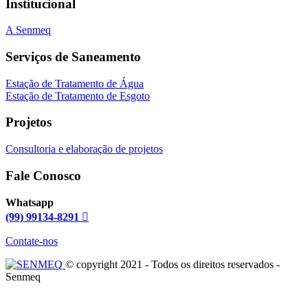
Institucional
A Senmeq
Serviços de Saneamento
Estação de Tratamento de Água
Estação de Tratamento de Esgoto
Projetos
Consultoria e elaboração de projetos
Fale Conosco
Whatsapp
(99) 99134-8291
Contate-nos
© copyright 2021 - Todos os direitos reservados -
Senmeq