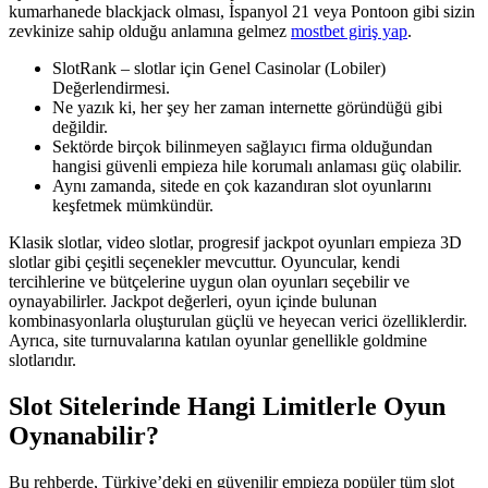
kumarhanede blackjack olması, İspanyol 21 veya Pontoon gibi sizin
zevkinize sahip olduğu anlamına gelmez
mostbet giriş yap
.
SlotRank – slotlar için Genel Casinolar (Lobiler)
Değerlendirmesi.
Ne yazık ki, her şey her zaman internette göründüğü gibi
değildir.
Sektörde birçok bilinmeyen sağlayıcı firma olduğundan
hangisi güvenli empieza hile korumalı anlaması güç olabilir.
Aynı zamanda, sitede en çok kazandıran slot oyunlarını
keşfetmek mümkündür.
Klasik slotlar, video slotlar, progresif jackpot oyunları empieza 3D
slotlar gibi çeşitli seçenekler mevcuttur. Oyuncular, kendi
tercihlerine ve bütçelerine uygun olan oyunları seçebilir ve
oynayabilirler. Jackpot değerleri, oyun içinde bulunan
kombinasyonlarla oluşturulan güçlü ve heyecan verici özelliklerdir.
Ayrıca, site turnuvalarına katılan oyunlar genellikle goldmine
slotlarıdır.
Slot Sitelerinde Hangi Limitlerle Oyun
Oynanabilir?
Bu rehberde, Türkiye’deki en güvenilir empieza popüler tüm slot