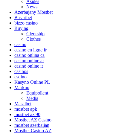
Asides
News
Azerbajany Mostbet
Basaribet
bizzo casino
Buying
Clerkship
Clothes
casino
casino en ligne fr
casino onlina ca
casino online ar
casinò online it
casinos
csdino
Kasyno Online PL
Markup
Equipollent
Media
Masalbet
mostbet apk
mostbet az 90
Mostbet AZ Casino
mostbet azerbaijan
Mostbet Casino AZ