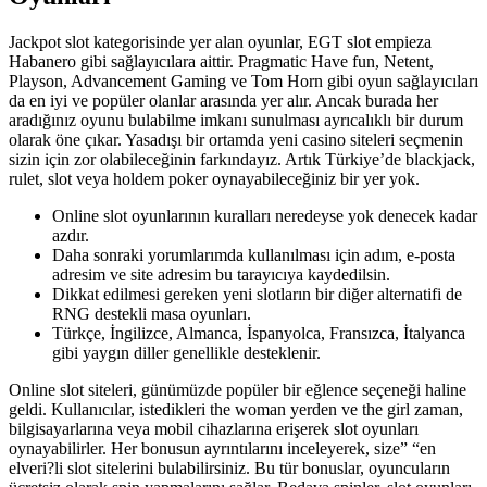
Jackpot slot kategorisinde yer alan oyunlar, EGT slot empieza
Habanero gibi sağlayıcılara aittir. Pragmatic Have fun, Netent,
Playson, Advancement Gaming ve Tom Horn gibi oyun sağlayıcıları
da en iyi ve popüler olanlar arasında yer alır. Ancak burada her
aradığınız oyunu bulabilme imkanı sunulması ayrıcalıklı bir durum
olarak öne çıkar. Yasadışı bir ortamda yeni casino siteleri seçmenin
sizin için zor olabileceğinin farkındayız. Artık Türkiye’de blackjack,
rulet, slot veya holdem poker oynayabileceğiniz bir yer yok.
Online slot oyunlarının kuralları neredeyse yok denecek kadar
azdır.
Daha sonraki yorumlarımda kullanılması için adım, e-posta
adresim ve site adresim bu tarayıcıya kaydedilsin.
Dikkat edilmesi gereken yeni slotların bir diğer alternatifi de
RNG destekli masa oyunları.
Türkçe, İngilizce, Almanca, İspanyolca, Fransızca, İtalyanca
gibi yaygın diller genellikle desteklenir.
Online slot siteleri, günümüzde popüler bir eğlence seçeneği haline
geldi. Kullanıcılar, istedikleri the woman yerden ve the girl zaman,
bilgisayarlarına veya mobil cihazlarına erişerek slot oyunları
oynayabilirler. Her bonusun ayrıntılarını inceleyerek, size” “en
elveri?li slot sitelerini bulabilirsiniz. Bu tür bonuslar, oyuncuların