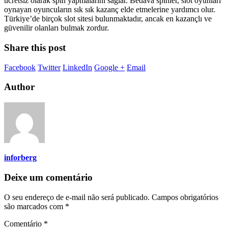
ücretsiz olarak spin yapmalarını sağlar. Bedava spinler, slot oyunları
oynayan oyuncuların sık sık kazanç elde etmelerine yardımcı olur.
Türkiye’de birçok slot sitesi bulunmaktadır, ancak en kazançlı ve
güvenilir olanları bulmak zordur.
Share this post
Facebook
Twitter
LinkedIn
Google +
Email
Author
inforberg
Deixe um comentário
O seu endereço de e-mail não será publicado.
Campos obrigatórios
são marcados com
*
Comentário
*