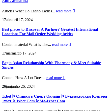
And Amolatina
Articles What Do Latino Ladies...
read more
17
abr
abril 17, 2024
Best places to Discover A Partner? Greatest International
Locations For Mail Order Wedding brides
Content material What Is The...
read more
17
mar
março 17, 2024
Begin Asian Relationship With Eharmony & Meet Suitable
Singles
Content How A Lot Does...
read more
26
jun
junho 26, 2024
1xbet ᐉ Ставки в Спорт Онлайн ᐉ Букмекерская Контора
1хбет ᐉ 1xbet Com ᐉ Ma-1xbet Com