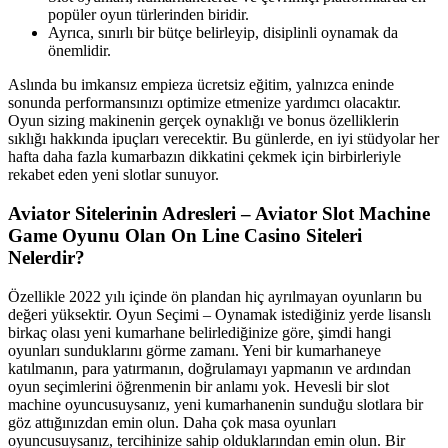
popüler oyun türlerinden biridir.
Ayrıca, sınırlı bir bütçe belirleyip, disiplinli oynamak da
önemlidir.
Aslında bu imkansız empieza ücretsiz eğitim, yalnızca eninde
sonunda performansınızı optimize etmenize yardımcı olacaktır.
Oyun sizing makinenin gerçek oynaklığı ve bonus özelliklerin
sıklığı hakkında ipuçları verecektir. Bu günlerde, en iyi stüdyolar her
hafta daha fazla kumarbazın dikkatini çekmek için birbirleriyle
rekabet eden yeni slotlar sunuyor.
Aviator Sitelerinin Adresleri – Aviator Slot Machine
Game Oyunu Olan On Line Casino Siteleri
Nelerdir?
Özellikle 2022 yılı içinde ön plandan hiç ayrılmayan oyunların bu
değeri yüksektir. Oyun Seçimi – Oynamak istediğiniz yerde lisanslı
birkaç olası yeni kumarhane belirlediğinize göre, şimdi hangi
oyunları sunduklarını görme zamanı. Yeni bir kumarhaneye
katılmanın, para yatırmanın, doğrulamayı yapmanın ve ardından
oyun seçimlerini öğrenmenin bir anlamı yok. Hevesli bir slot
machine oyuncusuysanız, yeni kumarhanenin sunduğu slotlara bir
göz attığınızdan emin olun. Daha çok masa oyunları
oyuncusuysanız, tercihinize sahip olduklarından emin olun. Bir