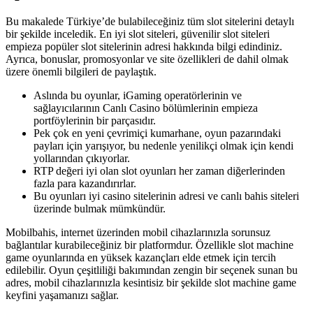
Bu makalede Türkiye’de bulabileceğiniz tüm slot sitelerini detaylı
bir şekilde inceledik. En iyi slot siteleri, güvenilir slot siteleri
empieza popüler slot sitelerinin adresi hakkında bilgi edindiniz.
Ayrıca, bonuslar, promosyonlar ve site özellikleri de dahil olmak
üzere önemli bilgileri de paylaştık.
Aslında bu oyunlar, iGaming operatörlerinin ve
sağlayıcılarının Canlı Casino bölümlerinin empieza
portföylerinin bir parçasıdır.
Pek çok en yeni çevrimiçi kumarhane, oyun pazarındaki
payları için yarışıyor, bu nedenle yenilikçi olmak için kendi
yollarından çıkıyorlar.
RTP değeri iyi olan slot oyunları her zaman diğerlerinden
fazla para kazandırırlar.
Bu oyunları iyi casino sitelerinin adresi ve canlı bahis siteleri
üzerinde bulmak mümkündür.
Mobilbahis, internet üzerinden mobil cihazlarınızla sorunsuz
bağlantılar kurabileceğiniz bir platformdur. Özellikle slot machine
game oyunlarında en yüksek kazançları elde etmek için tercih
edilebilir. Oyun çeşitliliği bakımından zengin bir seçenek sunan bu
adres, mobil cihazlarınızla kesintisiz bir şekilde slot machine game
keyfini yaşamanızı sağlar.