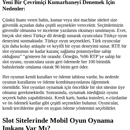
Yeni Bir Çevrimiçi Kumarhaneyi Denemek Için
Nedenler:
Çünkü lisans veren bahis, kumar veya slot machine siteleri size
güvenlik açısıdan daha çeşitli seçenekler verecektir. Seçimlerinizin
güvenilir olmasına ve inceleme yazılarını okumayı unutmayın. Evet,
birçok slot sitesi Türkçe dil desteği sunarak oyunculara Türkçe oyun
deneyimi sunmaktadır. Türkçe oyun seçenekleri, Türk oyuncular
için daha kolay anlaşılır ve keyifli bir oyun deneyimi sunar. RTP, bir
slot oyununun ne kadar kazanç sağlama potansiyeline sahip
olduğunu” “gösteren bir orandır. Örneğin, %96 RTP’ye sahip bir
slot oyunu, oyunculara uzun geri ödemede her 100 birimlik
bahislerinde ortalama olarak 96 birim geri öder.
Her oyunun kendi kuralları ve ödeme tablosu vardır, bu nedenle
oyunun kurallarını ve ödeme kombinasyonlarını öğrenmek
önemlidir. Slot oyunları oynamak için öncelikle bir slot sitesine üye
olmanız gerekmektedir. Sonrasında, oynamak istediğiniz oyunu
seçerek bahis yapabilirsiniz. Kredi kartı, banka transferi, e-cüzdanlar
ve ön ödemeli kartlar gibi çeşitli seçenekler bulunur. Oyuncular,
kendi tercihlerine göre en uygun ödeme yöntemini seçebilirler.
Slot Sitelerinde Mobil Oyun Oynama
Imkanı Var Mı?