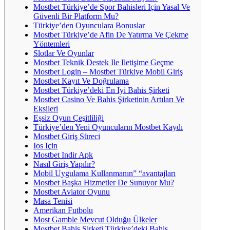
Mostbet Türkiye’de Spor Bahisleri Için Yasal Ve
Güvenli Bir Platform Mu?
Türkiye’den Oyunculara Bonuslar
Mostbet Türkiye’de Afin De Yatırma Ve Çekme
Yöntemleri
Slotlar Ve Oyunlar
Mostbet Teknik Destek Ile Iletişime Geçme
Mostbet Login – Mostbet Türkiye Mobil Giriş
Mostbet Kayıt Ve Doğrulama
Mostbet Türkiye’deki En Iyi Bahis Şirketi
Mostbet Casino Ve Bahis Şirketinin Artıları Ve
Eksileri
Eşsiz Oyun Çeşitliliği
Türkiye’den Yeni Oyuncuların Mostbet Kaydı
Mostbet Giriş Süreci
Ios Için
Mostbet Indir Apk
Nasıl Giriş Yapılır?
Mobil Uygulama Kullanmanın” “avantajları
Mostbet Başka Hizmetler De Sunuyor Mu?
Mostbet Aviator Oyunu
Masa Tenisi
Amerikan Futbolu
Most Gamble Mevcut Olduğu Ülkeler
Mostbet Bahis Şirketi Türkiye’deki Bahis