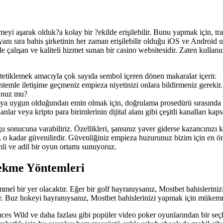
meyi aşarak olduk?a kolay bir ?ekilde erişilebilir. Bunu yapmak için, t
anı sıra bahis şirketinin her zaman erişilebilir olduğu iOS ve Android 
e çalışan ve kaliteli hizmet sunan bir casino websitesidir. Zaten kullan
tetiklemek amacıyla çok sayıda sembol içeren dönen makaralar içerir.
ntemle iletişime geçmeniz empieza niyetinizi onlara bildirmeniz gerekir.
tunuz mu?
a uygun olduğundan emin olmak için, doğrulama prosedürü sırasında sağ
ar veya kripto para birimlerinin dijital alanı gibi çeşitli kanalları kaps
u sonucuna varabiliriz. Özellikleri, şansınız yaver giderse kazancınız
 o kadar güvenilirdir. Güvenliğiniz empieza huzurunuz bizim için en ön
enli ve adil bir oyun ortamı sunuyoruz.
Çekme Yöntemleri
el bir yer olacaktır. Eğer bir golf hayranıysanız, Mostbet bahisleriniz
. Buz hokeyi hayranıysanız, Mostbet bahislerinizi yapmak için mükemme
uces Wild ve daha fazlası gibi popüler video poker oyunlarından bir seç