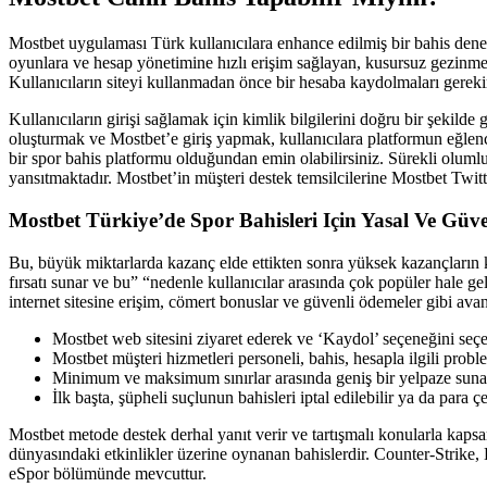
Mostbet uygulaması Türk kullanıcılara enhance edilmiş bir bahis den
oyunlara ve hesap yönetimine hızlı erişim sağlayan, kusursuz gezinme iç
Kullanıcıların siteyi kullanmadan önce bir hesaba kaydolmaları gerek
Kullanıcıların girişi sağlamak için kimlik bilgilerini doğru bir şekilde
oluşturmak ve Mostbet’e giriş yapmak, kullanıcılara platformun eğlence
bir spor bahis platformu olduğundan emin olabilirsiniz. Sürekli olumlu
yansıtmaktadır. Mostbet’in müşteri destek temsilcilerine Mostbet Twit
Mostbet Türkiye’de Spor Bahisleri Için Yasal Ve Güv
Bu, büyük miktarlarda kazanç elde ettikten sonra yüksek kazançların 
fırsatı sunar ve bu” “nedenle kullanıcılar arasında çok popüler hale ge
internet sitesine erişim, cömert bonuslar ve güvenli ödemeler gibi avan
Mostbet web sitesini ziyaret ederek ve ‘Kaydol’ seçeneğini seçer
Mostbet müşteri hizmetleri personeli, bahis, hesapla ilgili prob
Minimum ve maksimum sınırlar arasında geniş bir yelpaze sunan 
İlk başta, şüpheli suçlunun bahisleri iptal edilebilir ya da para çe
Mostbet metode destek derhal yanıt verir ve tartışmalı konularla kapsam
dünyasındaki etkinlikler üzerine oynanan bahislerdir. Counter-Strike
eSpor bölümünde mevcuttur.