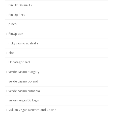
Pin UP Online AZ
Pin Up Peru
pinco
PinUp apk
ricky casino australia
slot
Uncategorized
verde casino hungary
verde casino poland
verde casino romania
vulkan vegas DE login
Vulkan Vegas Deutschland Casino