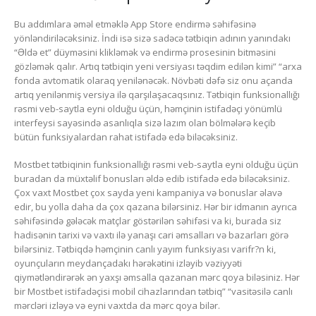
Bu addımlara əməl etməklə App Store endirmə səhifəsinə
yönləndiriləcəksiniz. İndi isə sizə sadəcə tətbiqin adının yanındakı
“Əldə et” düyməsini klikləmək və endirmə prosesinin bitməsini
gözləmək qalır. Artıq tətbiqin yeni versiyası təqdim edilən kimi” “arxa
fonda avtomatik olaraq yenilənəcək. Növbəti dəfə siz onu açanda
artıq yenilənmiş versiya ilə qarşılaşacaqsınız. Tətbiqin funksionallığı
rəsmi veb-saytla eyni olduğu üçün, həmçinin istifadəçi yönümlü
interfeysi sayəsində asanlıqla sizə lazım olan bölmələrə keçib
bütün funksiyalardan rahat istifadə edə biləcəksiniz.
Mostbet tətbiqinin funksionallığı rəsmi veb-saytla eyni olduğu üçün
buradan da müxtəlif bonusları əldə edib istifadə edə biləcəksiniz.
Çox vaxt Mostbet çox sayda yeni kampaniya və bonuslar əlavə
edir, bu yolla daha da çox qazana bilərsiniz. Hər bir idmanın ayrıca
səhifəsində gələcək matçlar göstərilən səhifəsi va ki, burada siz
hadisənin tarixi və vaxtı ilə yanaşı cari əmsalları və bazarları görə
bilərsiniz. Tətbiqdə həmçinin canlı yayım funksiyası varifr?n ki,
oyunçuların meydançadakı hərəkətini izləyib vəziyyəti
qiymətləndirərək ən yaxşı əmsalla qazanan mərc qoya biləsiniz. Hər
bir Mostbet istifadəçisi mobil cihazlarından tətbiq” “vasitəsilə canlı
mərcləri izləyə və eyni vaxtda da mərc qoya bilər.