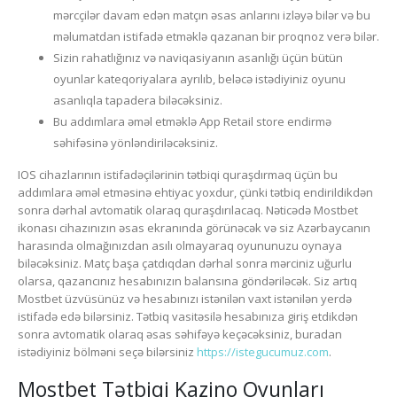
mərcçilər davam edən matçın əsas anlarını izləyə bilər və bu
məlumatdan istifadə etməklə qazanan bir proqnoz verə bilər.
Sizin rahatlığınız və naviqasiyanın asanlığı üçün bütün
oyunlar kateqoriyalara ayrılıb, beləcə istədiyiniz oyunu
asanlıqla tapadera biləcəksiniz.
Bu addımlara əməl etməklə App Retail store endirmə
səhifəsinə yönləndiriləcəksiniz.
IOS cihazlarının istifadəçilərinin tətbiqi quraşdırmaq üçün bu
addımlara əməl etməsinə ehtiyac yoxdur, çünki tətbiq endirildikdən
sonra dərhal avtomatik olaraq quraşdırılacaq. Nəticədə Mostbet
ikonası cihazınızın əsas ekranında görünəcək və siz Azərbaycanın
harasında olmağınızdan asılı olmayaraq oyununuzu oynaya
biləcəksiniz. Matç başa çatdıqdan dərhal sonra mərciniz uğurlu
olarsa, qazancınız hesabınızın balansına göndəriləcək. Siz artıq
Mostbet üzvüsünüz və hesabınızı istənilən vaxt istənilən yerdə
istifadə edə bilərsiniz. Tətbiq vasitəsilə hesabınıza giriş etdikdən
sonra avtomatik olaraq əsas səhifəyə keçəcəksiniz, buradan
istədiyiniz bölməni seçə bilərsiniz
https://istegucumuz.com
.
Mostbet Tətbiqi Kazino Oyunları