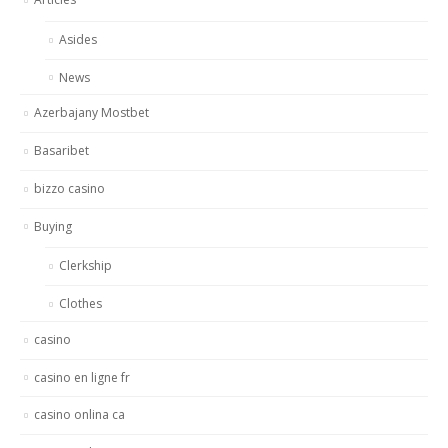
Asides
News
Azerbajany Mostbet
Basaribet
bizzo casino
Buying
Clerkship
Clothes
casino
casino en ligne fr
casino onlina ca