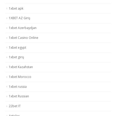
1xbet apk
1XBET AZ Giriş
1xbet Azerbaydjan
1xbet Casino Online
1xbet egypt
1xbet giriş
1xbet Kazahstan
1xbet Morocco
1xbet russia
1xbet Russian
22bet IT
Articles