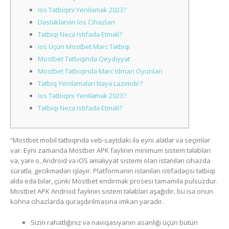
Ios Tətbiqini Yeniləmək 2023?
Dəstəklənən Ios Cihazları
Tətbiqi Necə Istifadə Etməli?
Ios Üçün Mostbet Mərc Tətbiqi
Mostbet Tətbiqində Qeydiyyət
Mostbet Tətbiqində Mərc Idman Oyunları
Tətbiq Yeniləmələri Nəyə Lazımdır?
Ios Tətbiqini Yeniləmək 2023?
Tətbiqi Necə Istifadə Etməli?
“Mostbet mobil tətbiqində veb-saytdakı ilə eyni alətlər və seçimlər
var. Eyni zamanda Mostber APK faylının minimum sistem tələbləri
va, yəni o, Android və iOS əməliyyat sistemi olan istənilən cihazda
sürətlə, gecikmədən işləyir. Platformanın istənilən istifadəçisi tətbiqi
əldə edə bilər, çünki Mostbet endirmək prosesi tamamilə pulsuzdur.
Mostbet APK Android faylının sistem tələbləri aşağıdır, bu isə onun
köhnə cihazlarda quraşdırılmasına imkan yaradır.
Sizin rahatlığınız və naviqasiyanın asanlığı üçün bütün