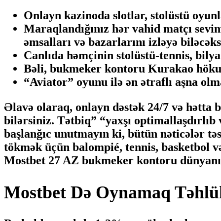
Onlayn kazinoda slotlar, stolüstü oyun
Maraqlandığınız hər vahid matçı sevimli
əmsalları və bazarlarını izləyə biləcəks
Canlıda həmçinin stolüstü-tennis, bily
Bəli, bukmeker kontoru Kurakao hökumə
“Aviator” oyunu ilə ən ətraflı aşna ol
Əlavə olaraq, onlayn dəstək 24/7 və hətta 
bilərsiniz. Tətbiq” “yaxşı optimallaşdırlı
başlanğıc unutmayın ki, bütün nəticələr təs
tökmək üçün balompié, tennis, basketbol və
Mostbet 27 AZ bukmeker kontoru dünyanın 9
Mostbet Də Oynamaq Təhlük