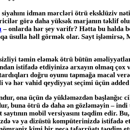
siyahını idman mərcləri ötrü eksklüziv nəti
stəricilər görə daha yüksək marjanın təklif
ı
– onlarda hər şey varifr? Hətta bu halda b
qa üsulla həll görmək olar. Sayt işləmirsə,
sizliyi təmin eləmək ötrü bütün əməliyyatlar 
dan istifadə etdiyinizə arxayın olmaq çox v
tardıqları doğru oyunu tapmağa macal verən
i və hər vahid qeydiyyat seçimi üçün added 
ndur, ona üçün də yükləməzdən başlanğıc cih
r, buna ötrü də daha ən gözləməyin – indi
net saytının mobil versiyasını təqdim edir. 
ə və ya dizüstü kompüterinizdə istifadə e
n nömrəniz kimi bir neçə təfərrüatı təqdim 