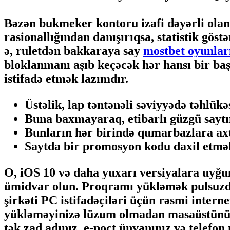
Bəzən bukmeker kontoru izafi dəyərli olan 
rasionallığından danışırıqsa, statistik gö
ə, ruletdən bakkaraya say
mostbet oyunlar
bloklanmanı aşıb keçəcək hər hansı bir baş
istifadə etmək lazımdır.
Üstəlik, lap təntənəli səviyyədə təhlükə
Buna baxmayaraq, etibarlı güzgü saytın
Bunların hər birində qumarbazlara ax
Saytda bir promosyon kodu daxil etməl
O, iOS 10 və daha yuxarı versiyalara uyğu
ümidvar olun. Proqramı yükləmək pulsuzdu
şirkəti PC istifadəçiləri üçün rəsmi inter
yükləməyinizə lüzum olmadan masaüstünüzd
tək zad adınız, e-poçt ünvanınız və telefo