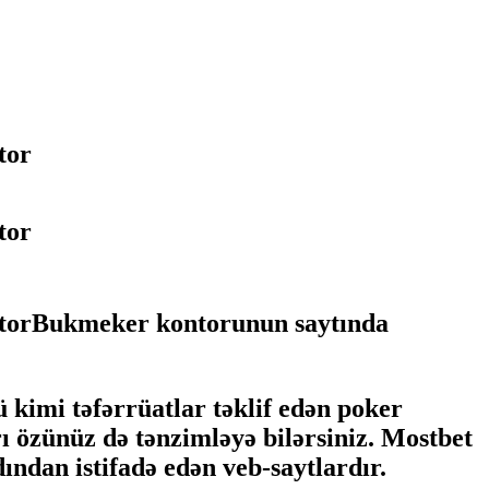
tor
tor
tor
Bukmeker kontorunun saytında
kimi təfərrüatlar təklif edən poker
rı özünüz də tənzimləyə bilərsiniz. Mostbet
ndan istifadə edən veb-saytlardır.