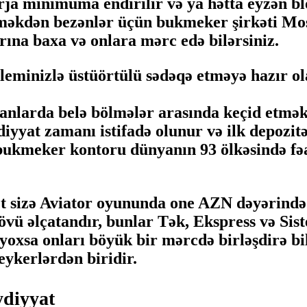
ja minimuma endirilir və ya hətta eyzən bl
tməkdən bezənlər üçün bukmeker şirkəti Mos
ına baxa və onlara mərc edə bilərsiniz.
bleminizlə üstüörtülü sədəqə etməyə hazır ol
anlarda belə bölmələr arasında keçid etmək
yat zamanı istifadə olunur və ilk depozitə
kmeker kontoru dünyanın 93 ölkəsində fəa
 sizə Aviator oyununda one AZN dəyərində f
övü əlçatandır, bunlar Tək, Ekspress və Sist
yoxsa onları böyük bir mərcdə birləşdirə bi
eykerlərdən biridir.
ydiyyat