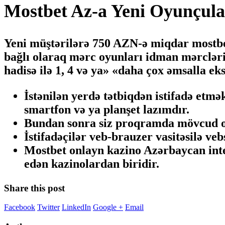
Mostbet Az-a Yeni Oyunçula
Yeni müştərilərə 750 AZN-ə miqdar mostbet
bağlı olaraq mərc oyunları idman mərcləri
hadisə ilə 1, 4 və ya» «daha çox əmsalla e
İstənilən yerdə tətbiqdən istifadə etmə
smartfon və ya planşet lazımdır.
Bundan sonra siz proqramda mövcud ola
İstifadəçilər veb-brauzer vasitəsilə v
Mostbet onlayn kazino Azərbaycan inte
edən kazinolardan biridir.
Share this post
Facebook
Twitter
LinkedIn
Google +
Email