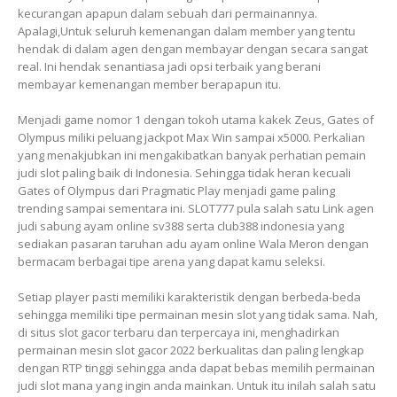
kecurangan apapun dalam sebuah dari permainannya.
Apalagi,Untuk seluruh kemenangan dalam member yang tentu
hendak di dalam agen dengan membayar dengan secara sangat
real. Ini hendak senantiasa jadi opsi terbaik yang berani
membayar kemenangan member berapapun itu.
Menjadi game nomor 1 dengan tokoh utama kakek Zeus, Gates of
Olympus miliki peluang jackpot Max Win sampai x5000. Perkalian
yang menakjubkan ini mengakibatkan banyak perhatian pemain
judi slot paling baik di Indonesia. Sehingga tidak heran kecuali
Gates of Olympus dari Pragmatic Play menjadi game paling
trending sampai sementara ini. SLOT777 pula salah satu Link agen
judi sabung ayam online sv388 serta club388 indonesia yang
sediakan pasaran taruhan adu ayam online Wala Meron dengan
bermacam berbagai tipe arena yang dapat kamu seleksi.
Setiap player pasti memiliki karakteristik dengan berbeda-beda
sehingga memiliki tipe permainan mesin slot yang tidak sama. Nah,
di situs slot gacor terbaru dan terpercaya ini, menghadirkan
permainan mesin slot gacor 2022 berkualitas dan paling lengkap
dengan RTP tinggi sehingga anda dapat bebas memilih permainan
judi slot mana yang ingin anda mainkan. Untuk itu inilah salah satu