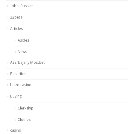
1xbet Russian
22bet IT
Articles
Asides
News
Azerbajany Mostbet
Basaribet
bizzo casino
Buying
Clerkship
Clothes
casino