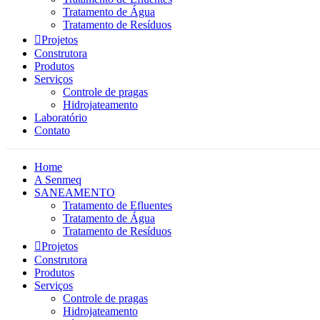
Tratamento de Água
Tratamento de Resíduos
Projetos
Construtora
Produtos
Serviços
Controle de pragas
Hidrojateamento
Laboratório
Contato
Home
A Senmeq
SANEAMENTO
Tratamento de Efluentes
Tratamento de Água
Tratamento de Resíduos
Projetos
Construtora
Produtos
Serviços
Controle de pragas
Hidrojateamento