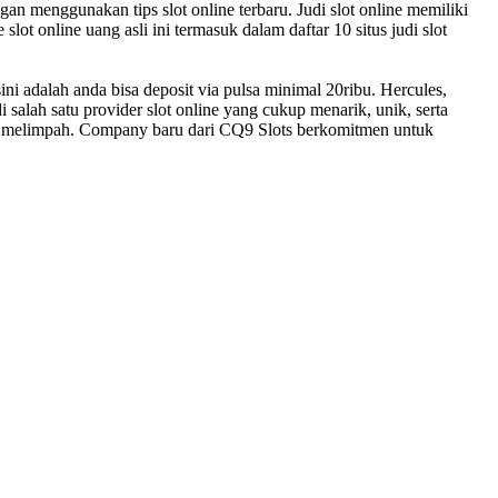
n menggunakan tips slot online terbaru. Judi slot online memiliki
t online uang asli ini termasuk dalam daftar 10 situs judi slot
i adalah anda bisa deposit via pulsa minimal 20ribu. Hercules,
 salah satu provider slot online yang cukup menarik, unik, serta
g melimpah. Company baru dari CQ9 Slots berkomitmen untuk