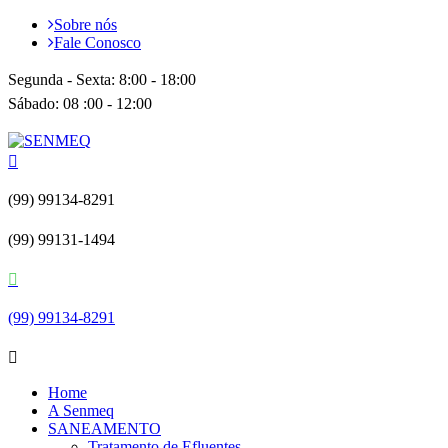
Sobre nós
Fale Conosco
Segunda - Sexta: 8:00 - 18:00
Sábado: 08 :00 - 12:00
(99) 99134-8291
(99) 99131-1494
(99) 99134-8291
Home
A Senmeq
SANEAMENTO
Tratamento de Efluentes