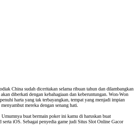
odiak China sudah diceritakan selama ribuan tahun dan dilambangkan
 akan diberkati dengan kebahagiaan dan keberuntungan. Won-Won
penuhi harta yang tak terbayangkan, tempat yang menjadi impian
 menyambut mereka dengan senang hati.
ia. Umumnya buat bermain poker ini kamu di haruskan buat
serta iOS. Sebagai penyedia game judi Situs Slot Online Gacor