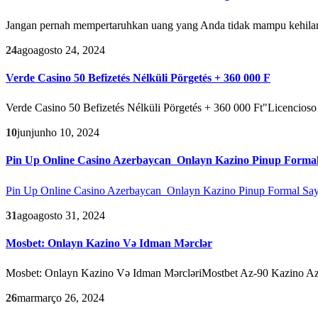
Jangan pernah mempertaruhkan uang yang Anda tidak mampu kehilan
24
ago
agosto 24, 2024
Verde Casino 50 Befizetés Nélküli Pörgetés + 360 000 F
Verde Casino 50 Befizetés Nélküli Pörgetés + 360 000 Ft"Licencioso
10
jun
junho 10, 2024
Pin Up Online Casino Azerbaycan ️ Onlayn Kazino Pinup Formal
Pin Up Online Casino Azerbaycan ️ Onlayn Kazino Pinup Formal Say
31
ago
agosto 31, 2024
Mosbet: Onlayn Kazino Və Idman Mərclər
Mosbet: Onlayn Kazino Və Idman MərcləriMostbet Az-90 Kazino Az
26
mar
março 26, 2024