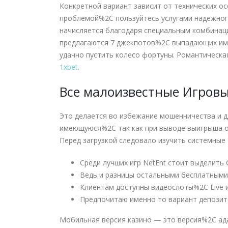
Конкретной вариант зависит от технических ос
проблемой%2C пользуйтесь услугами надежног
начисляется благодаря специальным комбинац
предлагаются 7 джекпотов%2C выпадающих име
удачно пустить колесо фортуны. Романтическа
1xbet
.
Все малоизвестные Игровы
Это делается во избежание мошенничества и д
имеющуюся%2C так как при выводе выигрыша о
Перед загрузкой следовало изучить системные
Среди лучших игр NetEnt стоит выделить G
Ведь и разницы остальными бесплатными
Клиентам доступны видеослоты%2C Live и
Предпочитаю именно то вариант депозит
Мобильная версия казино — это версия%2C ад