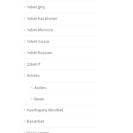
1xbet giriş
1xbet Kazahstan
1xbet Morocco
1xbet russia
1xbet Russian
22bet IT
Articles
Asides
News
Azerbajany Mostbet
Basaribet
bizzo casino