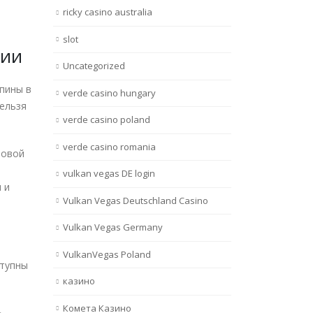
ricky casino australia
slot
ции
Uncategorized
спины в
verde casino hungary
ельзя
verde casino poland
verde casino romania
ровой
vulkan vegas DE login
 и
Vulkan Vegas Deutschland Casino
Vulkan Vegas Germany
VulkanVegas Poland
ступны
казино
Комета Казино