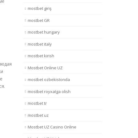
ме
mostbet giriş
mostbet GR
mostbet hungary
mostbet italy
mostbet kirish
людая
Mostbet Online UZ
ки
ле
mostbet ozbekistonda
ся.
mostbet royxatga olish
mostbet tr
mostbet uz
Mostbet UZ Casino Online