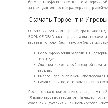
браузер телефона также планшета. Версия дуб
зависит длительность и размеры выигрышей%2
Скачать Торрент и Игровы
Окружении лучших игр провайдера можно выдели
BOOK OF DEAD часто предоставляют в сочетани
играть в тот слот бесплатно же без регистраци
После оформления разрешения надзорный
площадки.
Слот привлекает своей звездной темати
веселья.
Вместо барабанов в нем использовался 
Начав с производства обычных игровых 
После только в приложении станет доступны 2
10 новых игровых автоматов. На нашем порта
азартной индустрии%2C а и новых усовершенс