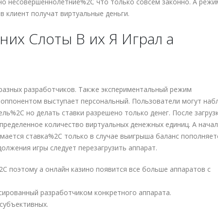
 но несовершеннолетние%2C что только совсем законно. А режи
в клиент получат виртуальные деньги.
них Слоты В их Я Играл а
 разных разработчиков. Также экспериментальный режим
оппонентом выступает персональный. Пользователи могут наб
ль%2C но делать ставки разрешено только денег. После загруз
пределенное количество виртуальных денежных единиц. А нача
мается ставка%2C только в случае выигрыша баланс пополняет
должения игры следует перезагрузить аппарат.
C поэтому а онлайн казино появится все больше аппаратов с
сированный разработчиком конкретного аппарата.
 субъективных.