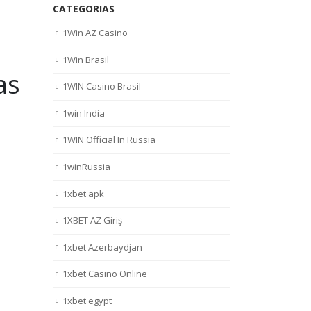
CATEGORIAS
1Win AZ Casino
1Win Brasil
as
1WIN Casino Brasil
1win India
1WIN Official In Russia
1winRussia
1xbet apk
1XBET AZ Giriş
1xbet Azerbaydjan
1xbet Casino Online
1xbet egypt