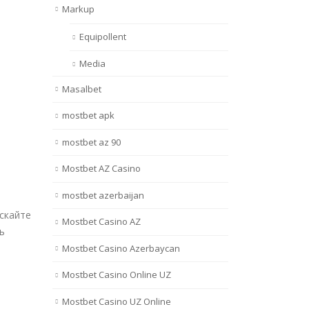
Markup
Equipollent
Media
Masalbet
mostbet apk
mostbet az 90
Mostbet AZ Casino
mostbet azerbaijan
скайте
Mostbet Casino AZ
ь
Mostbet Casino Azerbaycan
Mostbet Casino Online UZ
Mostbet Casino UZ Online