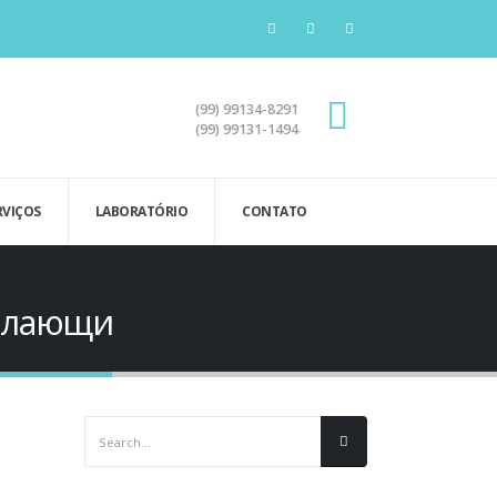
(99) 99134-8291
(99) 99131-1494
RVIÇOS
LABORATÓRIO
CONTATO
желающи