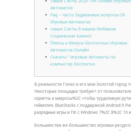
самые Слоты 2024 Топ Онлайн Игровых
Автоматов
Faq – Часто Задаваемые вопросы Об
Игровых Автоматах
самые Слоты В вашем Любимом
Социальном Казино!
Плюсы а Минусы Бесплатных Игровых
Автоматов Онлайн
Скачать” “игровые Автоматы На
компьютер Бесплатно
В реальности Гонзо и его мои Золотой город т
Некоторые площадки требуют от пользователе
скрипты а макросы%2C чтобы трудоемкую рутин
геймплея. BlueStacks с поддержкой Android 9 P
разрядные игры и ПК с Windows 7%2C 8%2C 10 и
Большинства же большинство игровых ресурсо