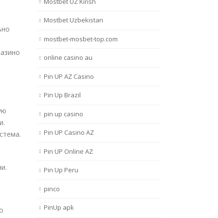
Mostbet UZ Kirish
Mostbet Uzbekistan
ьно
mostbet-mosbet-top.com
казино
online casino au
Pin UP AZ Casino
Pin Up Brazil
ую
pin up casino
и.
Pin UP Casino AZ
стема.
Pin UP Online AZ
и.
Pin Up Peru
pinco
PinUp apk
о