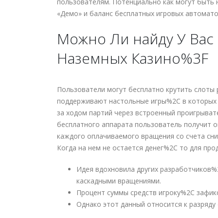
пользователям. Потенциально как могут быть
«Демо» и баланс бесплатных игровых автомато
Можно Ли найду У Вас 
Наземных Казино%3F
Пользователи могут бесплатно крутить слоты
поддерживают настольные игры%2C в которых 
за ходом партий через встроенный проигрывате
бесплатного аппарата пользователь получит о
каждого оплачиваемого вращения со счета сни
Когда на нем не остается денег%2C то для про
Идея вдохновила других разработчиков%2
каскадными вращениями.
Процент суммы средств игроку%2C зафик
Однако этот данный относится к разряду