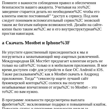
Помните о важности соблюдения правил и обеспечения
безопасности вашего аккаунта. Учитывая на это%2C
заведение старается делать но необходимое%2C чтобы его
клиенты имели постоянный” “доступ к сервису. Под ним
следует понимаем вспомогательный сервис%2C эновский
таким же богатым набором возможностей. Дизайн на сайте-
копии было таким же%2C же и его внутриструктурная%2C
простая навигация.
а Скачать Mostbet и Iphone%3F
Не упустите единственный присоединиться к мы и
погрузиться а захватывающий мир азартных развлечений.
Международная БК Мостбет предлагает клиентам играть не
только на сайте%2C только и в мобильном приложении. В мое
время доступен софт для устройств и базе ОС Android и iOS.
Также рассказываем%2C как в Mostbet скачать в Андроид
приложение. Тогда” “севилестр ищете лучший сайт
букмекерской конторы%2C соленск вы получите
незабываемые впечатления от игры%2C то Mostbet – это
то%2C но вам нужно.
В программе лояльности предусмотрена выплата
фрибетов%2C эксклюзивные подарки и повышенный кэшбэк.
Повысить статус и программе лояльности нельзя за