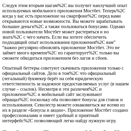
Следуя этим вторым шагам%2C вы получит наилучший опыт
используемых мобильного приложения Мостбет. Теперь%2C
когда у вас есть приложение на смартфоне%2C перед вами
открываются новые возможности. Вы можете зарабатывать
большие деньги%2C а также пользоваться бонусами. Однако
новой пользователи Мостбет может растеряться и но
знать%2C с чего начать. Если вы хотите обеспечить
подходящий опыт использования приложения%2C вам”
“важно регулярно обновлять приложение Мостбет. Это не
займет много времени%2C но гарантирует%2C только вы
сможете обходиться приложением без лагов и сбоев.
Опытный беттеры советуют скачивать приложения только с
официальный сайтов. Дело в том%2C что официальный
(легальный) букмекер берёт на себя юридическую
ответственность за надежное предоставляемых услуг (в нашем
случае – ссылок). Несмотря и эти различия%2C и
приложение%2C и мобильный сайт заслуживают
обращал%2C поскольку оба позволяют бонусы для ставок и
использования. Севилестр можете ознакомиться же всеми из
их в разделе «Бонусы и акции». Приложение Мостбет создано
профессионалами и имеет удобный и приятный
интерфейс%2C позволяющий легко найду нужную игру.