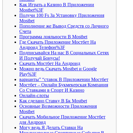
Как Играть а Казино В Приложении
Mostbet%3F
Получи 100 Fs За Установку Приложения
Mostbet
Пополнение же Вывод Средств со Личного
Счета
Программа лояльности В Mostbet
Где Скачать Приложение Мостбет На
Андроид Телефон%3F
Подписывайся На нас В Социальных Сетях
И Получай Бонусы!
Скачать Мостбет На Андроид
Можно ведь Скачать Mostbet и Google
Play%3F
варианты” “ставок В Приложении Мостбет
Мостбет – Онлайн Букмекерская Компания
Со Ставками в Спорт И Казино
Онлайн-слоты
Как сделано Ставку В Бк Mostbet
Основные Возможности Приложения
Mostbet
Скачать Мобильное Приложение Мостбет
для Андроид
Могу ведь Я Делать Ставки На
Международные Спортивные События В