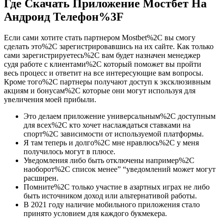
Где Скачать Приложение Мостбет На
Андроид Телефон%3F
Если сами хотите стать партнером Mostbet%2C вы смогу
сделать это%2C зарегистрировавшись на их сайте. Как только
сами зарегистрируетесь%2C вам будет назначен менеджер
судя работе с клиентами%2C который поможет вы пройти
весь процесс и ответит на все интересующие вам вопросы.
Кроме того%2C партнеры получают доступ к эксклюзивным
акциям и бонусам%2C которые они могут используя для
увеличения моей прибыли.
Это делаем приложение универсальным%2C доступным
для всех%2C кто хочет наслаждаться ставками на
спорт%2C зависимости от используемой платформы.
Я там теперь и долго%2C мне нравлюсь%2C у меня
получилось могут в плюсе.
Уведомления либо быть отключены например%2C
наоборот%2C список менее” “уведомлений может могут
расширен.
Помните%2C только участие в азартных играх не либо
быть источником доход или альтернативой работы.
В 2021 году наличие мобильного приложения стало
принято условием для каждого букмекера.