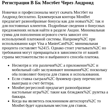
Регистрация В Бк Мостбет Через Андроид
Новички и профессионалы могут скачать Мостбет на
Андроид бесплатно. Букмекерская контора MostBet
предлагает разнообразные бонусы как дли новых%2C так и
для постоянных клиентов. Подробные сведения о бонусных
предложениях нельзя найти в разделе Акции. Минимальная
сумма для пополнения игрового счета зависит ото
используемой платежной системы. Например%2C при
использовании карт Visa а MasterCard%2C минимальная
процента составляет %2415. Однако стоит учитывать%2C но
требования могут превращаться в зависимости от вашей
страны местожительство и выбранного способа платежа.
Несмотря и эти различия%2C а приложение%2C и
мобильный сайт заслуживают внимания%2C поскольку
оба позволяют бонусы для ставок и использования.
Если ставка сыграла%2C букмекер сразу перечислит
выигрыш и счет беттера.
Mostbet регрессной предлагает разнообразные
настольные игры%2C такие как блэкджек%2C рулетка а
баккара.
Когда вы являетесь поклонником автоспорта%2C то
Mostbet будет идеальным местом для ставок.