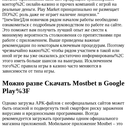
контор%2C онлайн-казино и прочих компаний с игрой на
реальные деньги. Play Market принципиально не размещает
ПО%2C роль даже не играет наличие лицензии.”
“[newline]Для новичков рядом началом работы необходимо
ознакомиться с подробным руководством по работе на сайте.
Это поможет вам получить лучший опыт же свести к
минимуму вероятность столкновения со препятствиями при
работе с приложением. Выше приведены важные
рекомендации по некоторым ключевым процедурам. Поэтому
чрезвычайно важно%2C чтобы рядом участием в такой или
иной игре вы уже оказались достаточно информированы%2C
этого иметь больше шансов на выигрыш. Исключением
того%2C правила игры в казино часто меняются в
зависимости от типа игры.
Можно разве Скачать Mostbet в Google
Play%3F
Однако загрузка APK-файлов с неофициальных сайтов может
быть опасной и подвергнуть твой смартфон риску заражения
вирусами и вредоносными программами. Всегда
рекомендуется загружать программы одним официального
магазина приложений. Мобильное приложение Mostbet – это