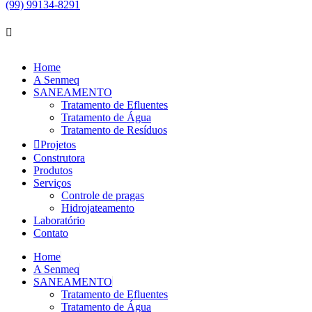
(99) 99134-8291
Home
A Senmeq
SANEAMENTO
Tratamento de Efluentes
Tratamento de Água
Tratamento de Resíduos
Projetos
Construtora
Produtos
Serviços
Controle de pragas
Hidrojateamento
Laboratório
Contato
Home
A Senmeq
SANEAMENTO
Tratamento de Efluentes
Tratamento de Água