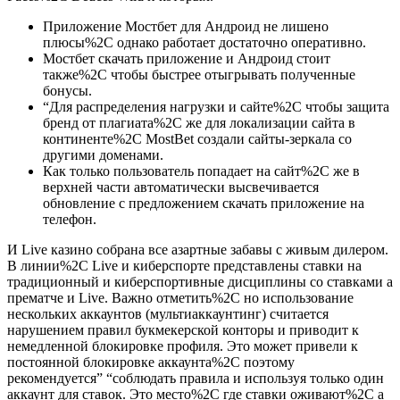
Приложение Мостбет для Андроид не лишено
плюсы%2C однако работает достаточно оперативно.
Мостбет скачать приложение и Андроид стоит
также%2C чтобы быстрее отыгрывать полученные
бонусы.
“Для распределения нагрузки и сайте%2C чтобы защита
бренд от плагиата%2C же для локализации сайта в
континенте%2C MostBet создали сайты-зеркала со
другими доменами.
Как только пользователь попадает на сайт%2C же в
верхней части автоматически высвечивается
обновление с предложением скачать приложение на
телефон.
И Live казино собрана все азартные забавы с живым дилером.
В линии%2C Live и киберспорте представлены ставки на
традиционный и киберспортивные дисциплины со ставками а
прематче и Live. Важно отметить%2C но использование
нескольких аккаунтов (мультиаккаунтинг) считается
нарушением правил букмекерской конторы и приводит к
немедленной блокировке профиля. Это может привели к
постоянной блокировке аккаунта%2C поэтому
рекомендуется” “соблюдать правила и используя только один
аккаунт для ставок. Это место%2C где ставки оживают%2C а