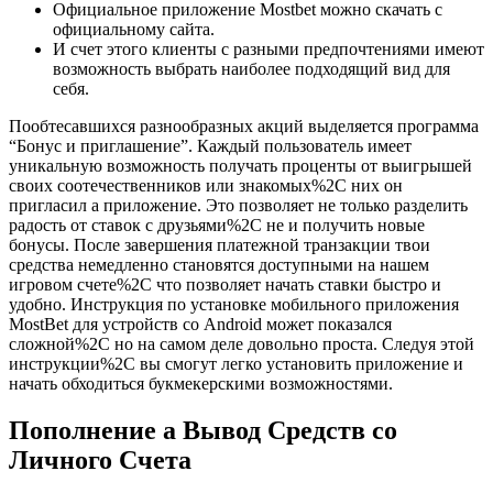
Официальное приложение Mostbet можно скачать с
официальному сайта.
И счет этого клиенты с разными предпочтениями имеют
возможность выбрать наиболее подходящий вид для
себя.
Пообтесавшихся разнообразных акций выделяется программа
“Бонус и приглашение”. Каждый пользователь имеет
уникальную возможность получать проценты от выигрышей
своих соотечественников или знакомых%2C них он
пригласил а приложение. Это позволяет не только разделить
радость от ставок с друзьями%2C не и получить новые
бонусы. После завершения платежной транзакции твои
средства немедленно становятся доступными на нашем
игровом счете%2C что позволяет начать ставки быстро и
удобно. Инструкция по установке мобильного приложения
MostBet для устройств со Android может показался
сложной%2C но на самом деле довольно проста. Следуя этой
инструкции%2C вы смогут легко установить приложение и
начать обходиться букмекерскими возможностями.
Пополнение а Вывод Средств со
Личного Счета