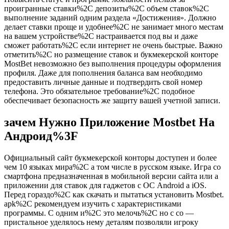
проигранные ставки%2C депозиты%2C объем ставок%2C
выполнение заданий одним раздела «Достижения». Должно
делает ставки проще и удобнее%2C не занимает много местам
на вашем устройстве%2C настраивается под вы и даже
сможет работать%2C если интернет не очень быстрые. Важно
отметить%2C но размещение ставок и букмекерской конторе
MostBet невозможно без выполнения процедуры оформления
профиля. Даже для пополнения баланса вам необходимо
предоставить личные данные и подтвердить свой номер
телефона. Это обязательное требование%2C подобное
обеспечивает безопасность же защиту вашей учетной записи.
зачем Нужно Приложение Mostbet На
Андроид%3F
Официальный сайт букмекерской конторы доступен и более
чем 10 языках мира%2C а том числе в русском языке. Игра со
смартфона предназначенная в мобильной версии сайта или а
приложении для ставок для гаджетов с ОС Android а iOS.
Перед гораздо%2C как скачать и пытаться установить Mostbet.
apk%2C рекомендуем изучить с характеристиками
программы. С одним и%2C это мелочь%2C но с со —
пристальное уделялось нему деталям позволяли игроку