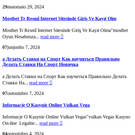
29
maio
maio 29, 2024
Mostbet Tr Resmî Internet Sitesinde Giriş Ve Kayıt Olm
Mostbet Tr Resmî Internet Sitesinde Giriş Ve Kayıt Olma"mostbet
Oyun Hesabınıza...
read more
07
jun
junho 7, 2024
а Делать Ставки на Спорт Как научиться Правильно
Делать Ставки На Спорт Новичка
а Делать Ставки на Спорт Как научиться Правильно Делать
Ставки На...
read more
07
out
outubro 7, 2024
Informacje O Kasynie Online Vulkan Vega
Informacje O Kasynie Online Vulkan Vegas"vulkan Vegas Kasyno
On-line ️ Legalne...
read more
04
out
outubro 4, 2024