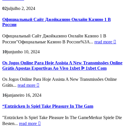
02
jul
julho 2, 2024
Официальный Сайт Джойказино Онлайн Казино 1 В
России
Официальный Сайт Джойказино Онлайн Казино 1 В
России"Официальные Казино В России%3A...
read more
10
jun
junho 10, 2024
Os Jogos Online Para Hoje Assista A New Transmissões Online
Grátis Apostas Esportivas Ao Vivo 1xbet ᐉ 1xbet Com
Os Jogos Online Para Hoje Assista A New Transmissões Online
Grátis...
read more
16
jan
janeiro 16, 2024
“Entzücken Is Spiel Take Pleasure In The Gam
"Entzücken Is Spiel Take Pleasure In The GameMerkur Spiele Die
Besten...
read more