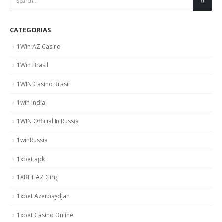
CATEGORIAS
1Win AZ Casino
1Win Brasil
1WIN Casino Brasil
1win India
1WIN Official In Russia
1winRussia
1xbet apk
1XBET AZ Giriş
1xbet Azerbaydjan
1xbet Casino Online