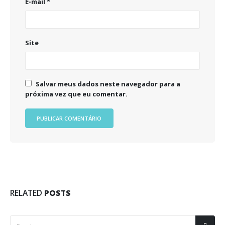
E-mail
*
Site
Salvar meus dados neste navegador para a
próxima vez que eu comentar.
RELATED
POSTS