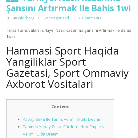
Şansını Artırmak Ile Bahis 1wi
By
inforberg
Uncategorized
0 Comments
Tenis Turnuvaları Türkiye: Nasıl Kazanma Şansını Artırmak Ile Bahis
1win
Hammasi Sport Haqida
Yangiliklar Sport
Gazetasi, Sport Ommaviy
Axborot Vositalari
Content
Yapay Zeka İle Tarım: Verimlilikteki Devrim
Tarımda Yapay Zeka: Sürdürülebilir Empieza
Verimli Gıda Üretimi