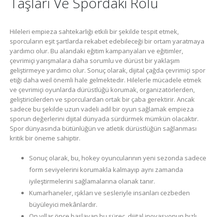
Taşları Ve Spordaki Rolü
Hileleri empieza sahtekarlığı etkili bir şekilde tespit etmek,
sporcuların eşit şartlarda rekabet edebileceği bir ortam yaratmaya
yardımcı olur. Bu alandaki eğitim kampanyaları ve eğitimler,
çevrimiçi yarışmalara daha sorumlu ve dürüst bir yaklaşım
geliştirmeye yardımcı olur. Sonuç olarak, dijital çağda çevrimiçi spor
etiği daha weil önemli hale gelmektedir. Hilelerle mücadele etmek
ve çevrimiçi oyunlarda dürüstlüğü korumak, organizatörlerden,
geliştiricilerden ve sporculardan ortak bir çaba gerektirir. Ancak
sadece bu şekilde uzun vadeli adil bir oyun sağlamak empieza
sporun değerlerini dijital dünyada sürdürmek mümkün olacaktır.
Spor dünyasında bütünlüğün ve atletik dürüstlüğün sağlanması
kritik bir öneme sahiptir.
Sonuç olarak, bu, hokey oyuncularının yeni sezonda sadece
form seviyelerini korumakla kalmayıp aynı zamanda
iyileştirmelerini sağlamalarına olanak tanır.
Kumarhaneler, ışıkları ve sesleriyle insanları cezbeden
büyüleyici mekânlardır.
On yıllar önce başlayan bu süreç, dijital inovasyonun hızlı