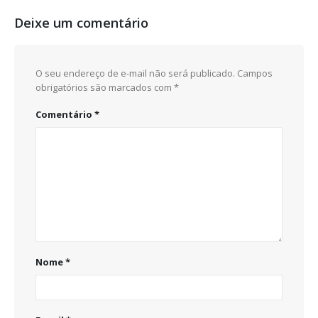
Deixe um comentário
O seu endereço de e-mail não será publicado.
Campos
obrigatórios são marcados com
*
Comentário
*
Nome
*