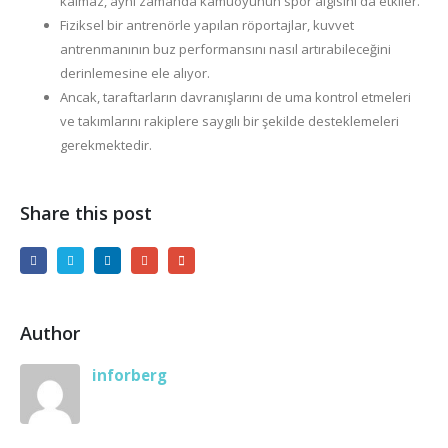
kalmaz, aynı zamanda kamuoyunun spor algısını da etkiler.
Fiziksel bir antrenörle yapılan röportajlar, kuvvet
antrenmanının buz performansını nasıl artırabileceğini
derinlemesine ele alıyor.
Ancak, taraftarların davranışlarını de uma kontrol etmeleri
ve takımlarını rakiplere saygılı bir şekilde desteklemeleri
gerekmektedir.
Share this post
Author
inforberg