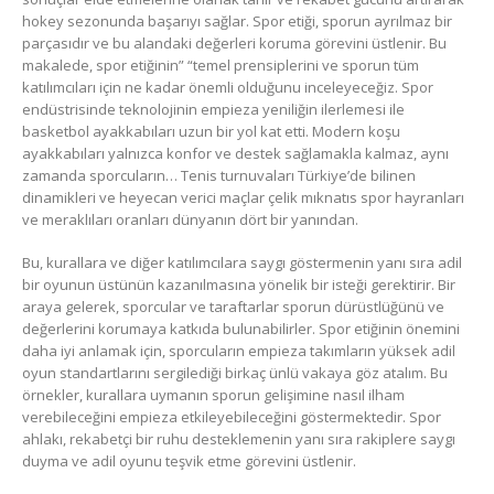
hokey sezonunda başarıyı sağlar. Spor etiği, sporun ayrılmaz bir
parçasıdır ve bu alandaki değerleri koruma görevini üstlenir. Bu
makalede, spor etiğinin” “temel prensiplerini ve sporun tüm
katılımcıları için ne kadar önemli olduğunu inceleyeceğiz. Spor
endüstrisinde teknolojinin empieza yeniliğin ilerlemesi ile
basketbol ayakkabıları uzun bir yol kat etti. Modern koşu
ayakkabıları yalnızca konfor ve destek sağlamakla kalmaz, aynı
zamanda sporcuların… Tenis turnuvaları Türkiye’de bilinen
dinamikleri ve heyecan verici maçlar çelik mıknatıs spor hayranları
ve meraklıları oranları dünyanın dört bir yanından.
Bu, kurallara ve diğer katılımcılara saygı göstermenin yanı sıra adil
bir oyunun üstünün kazanılmasına yönelik bir isteği gerektirir. Bir
araya gelerek, sporcular ve taraftarlar sporun dürüstlüğünü ve
değerlerini korumaya katkıda bulunabilirler. Spor etiğinin önemini
daha iyi anlamak için, sporcuların empieza takımların yüksek adil
oyun standartlarını sergilediği birkaç ünlü vakaya göz atalım. Bu
örnekler, kurallara uymanın sporun gelişimine nasıl ilham
verebileceğini empieza etkileyebileceğini göstermektedir. Spor
ahlakı, rekabetçi bir ruhu desteklemenin yanı sıra rakiplere saygı
duyma ve adil oyunu teşvik etme görevini üstlenir.