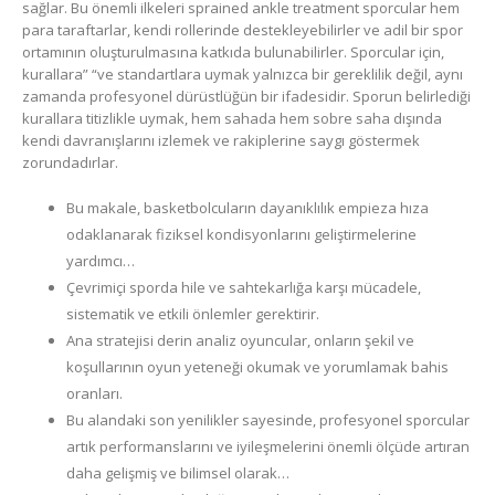
sağlar. Bu önemli ilkeleri sprained ankle treatment sporcular hem
para taraftarlar, kendi rollerinde destekleyebilirler ve adil bir spor
ortamının oluşturulmasına katkıda bulunabilirler. Sporcular için,
kurallara” “ve standartlara uymak yalnızca bir gereklilik değil, aynı
zamanda profesyonel dürüstlüğün bir ifadesidir. Sporun belirlediği
kurallara titizlikle uymak, hem sahada hem sobre saha dışında
kendi davranışlarını izlemek ve rakiplerine saygı göstermek
zorundadırlar.
Bu makale, basketbolcuların dayanıklılık empieza hıza
odaklanarak fiziksel kondisyonlarını geliştirmelerine
yardımcı…
Çevrimiçi sporda hile ve sahtekarlığa karşı mücadele,
sistematik ve etkili önlemler gerektirir.
Ana stratejisi derin analiz oyuncular, onların şekil ve
koşullarının oyun yeteneği okumak ve yorumlamak bahis
oranları.
Bu alandaki son yenilikler sayesinde, profesyonel sporcular
artık performanslarını ve iyileşmelerini önemli ölçüde artıran
daha gelişmiş ve bilimsel olarak…