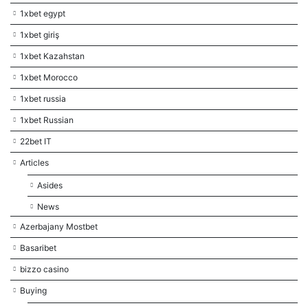
1xbet egypt
1xbet giriş
1xbet Kazahstan
1xbet Morocco
1xbet russia
1xbet Russian
22bet IT
Articles
Asides
News
Azerbajany Mostbet
Basaribet
bizzo casino
Buying