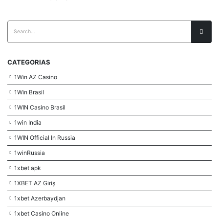
CATEGORIAS
1Win AZ Casino
1Win Brasil
1WIN Casino Brasil
1win India
1WIN Official In Russia
1winRussia
1xbet apk
1XBET AZ Giriş
1xbet Azerbaydjan
1xbet Casino Online