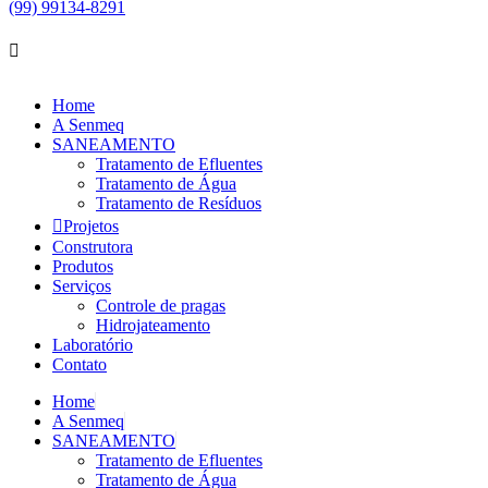
(99) 99134-8291
Home
A Senmeq
SANEAMENTO
Tratamento de Efluentes
Tratamento de Água
Tratamento de Resíduos
Projetos
Construtora
Produtos
Serviços
Controle de pragas
Hidrojateamento
Laboratório
Contato
Home
A Senmeq
SANEAMENTO
Tratamento de Efluentes
Tratamento de Água