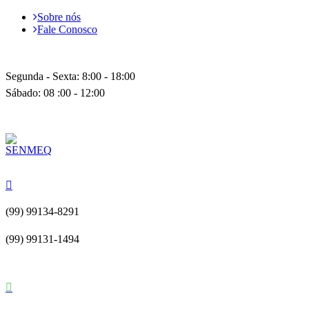
Sobre nós
Fale Conosco
Segunda - Sexta: 8:00 - 18:00
Sábado: 08 :00 - 12:00
(99) 99134-8291
(99) 99131-1494