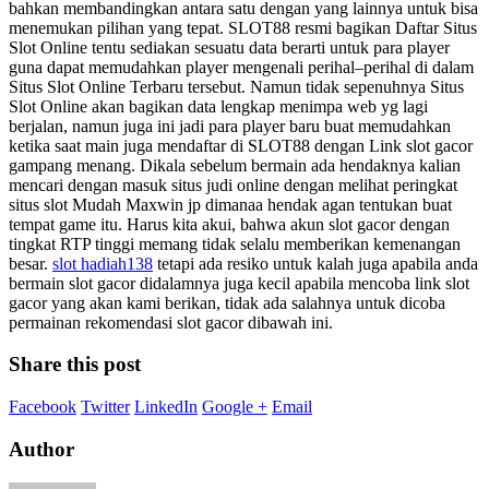
bahkan membandingkan antara satu dengan yang lainnya untuk bisa
menemukan pilihan yang tepat. SLOT88 resmi bagikan Daftar Situs
Slot Online tentu sediakan sesuatu data berarti untuk para player
guna dapat memudahkan player mengenali perihal–perihal di dalam
Situs Slot Online Terbaru tersebut. Namun tidak sepenuhnya Situs
Slot Online akan bagikan data lengkap menimpa web yg lagi
berjalan, namun juga ini jadi para player baru buat memudahkan
ketika saat main juga mendaftar di SLOT88 dengan Link slot gacor
gampang menang. Dikala sebelum bermain ada hendaknya kalian
mencari dengan masuk situs judi online dengan melihat peringkat
situs slot Mudah Maxwin jp dimanaa hendak agan tentukan buat
tempat game itu. Harus kita akui, bahwa akun slot gacor dengan
tingkat RTP tinggi memang tidak selalu memberikan kemenangan
besar.
slot hadiah138
tetapi ada resiko untuk kalah juga apabila anda
bermain slot gacor didalamnya juga kecil apabila mencoba link slot
gacor yang akan kami berikan, tidak ada salahnya untuk dicoba
permainan rekomendasi slot gacor dibawah ini.
Share this post
Facebook
Twitter
LinkedIn
Google +
Email
Author