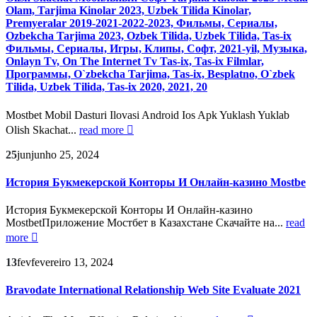
Olam, Tarjima Kinolar 2023, Uzbek Tilida Kinolar,
Premyeralar 2019-2021-2022-2023, Фильмы, Сериалы,
Ozbekcha Tarjima 2023, Ozbek Tilida, Uzbek Tilida, Tas-ix
Фильмы, Сериалы, Игры, Клипы, Софт, 2021-yil, Музыка,
Onlayn Tv, On The Internet Tv Tas-ix, Tas-ix Filmlar,
Программы, O`zbekcha Tarjima, Tas-ix, Besplatno, O`zbek
Tilida, Uzbek Tilida, Tas-ix 2020, 2021, 20
Mostbet Mobil Dasturi Ilovasi Android Ios Apk Yuklash Yuklab
Olish Skachat...
read more
25
jun
junho 25, 2024
История Букмекерской Конторы И Онлайн-казино Mostbe
История Букмекерской Конторы И Онлайн-казино
MostbetПриложение Мостбет в Казахстане Скачайте на...
read
more
13
fev
fevereiro 13, 2024
Bravodate International Relationship Web Site Evaluate 2021