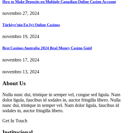
How to Make Deposits on Multiple Canadian Online Casino Account
novembro 27, 2024
Türkiye’nin En Iyi Online Casinos
novembro 19, 2024
Best Casinos Australia 2024 Real Money Casino Guid
novembro 17, 2024
novembro 13, 2024
About Us
Nulla nunc dui, tristique in semper vel, congue sed ligula. Nam
dolor ligula, faucibus id sodales in, auctor fringilla libero. Nulla
nunc dui, tristique in semper vel. Nam dolor ligula, faucibus id
sodales in, auctor fringilla libero.
Get In Touch
Institucional