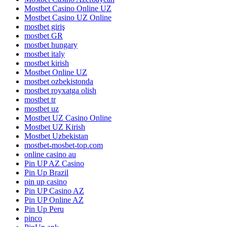
Mostbet Casino Online UZ
Mostbet Casino UZ Online
mostbet giriş
mostbet GR
mostbet hungary
mostbet italy
mostbet kirish
Mostbet Online UZ
mostbet ozbekistonda
mostbet royxatga olish
mostbet tr
mostbet uz
Mostbet UZ Casino Online
Mostbet UZ Kirish
Mostbet Uzbekistan
mostbet-mosbet-top.com
online casino au
Pin UP AZ Casino
Pin Up Brazil
pin up casino
Pin UP Casino AZ
Pin UP Online AZ
Pin Up Peru
pinco