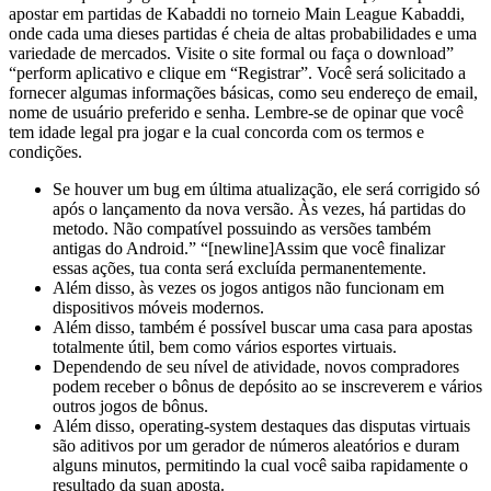
apostar em partidas de Kabaddi no torneio Main League Kabaddi,
onde cada uma dieses partidas é cheia de altas probabilidades e uma
variedade de mercados. Visite o site formal ou faça o download”
“perform aplicativo e clique em “Registrar”. Você será solicitado a
fornecer algumas informações básicas, como seu endereço de email,
nome de usuário preferido e senha. Lembre-se de opinar que você
tem idade legal pra jogar e la cual concorda com os termos e
condições.
Se houver um bug em última atualização, ele será corrigido só
após o lançamento da nova versão. Às vezes, há partidas do
metodo. Não compatível possuindo as versões também
antigas do Android.” “[newline]Assim que você finalizar
essas ações, tua conta será excluída permanentemente.
Além disso, às vezes os jogos antigos não funcionam em
dispositivos móveis modernos.
Além disso, também é possível buscar uma casa para apostas
totalmente útil, bem como vários esportes virtuais.
Dependendo de seu nível de atividade, novos compradores
podem receber o bônus de depósito ao se inscreverem e vários
outros jogos de bônus.
Além disso, operating-system destaques das disputas virtuais
são aditivos por um gerador de números aleatórios e duram
alguns minutos, permitindo la cual você saiba rapidamente o
resultado da suan aposta.