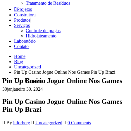
Tratamento de Resíduos
Projetos
Construtora
Produtos
Serviços
Controle de pragas
Hidrojateamento
Laboratório
Contato
Home
Blog
Uncategorized
Pin Up Casino Jogue Online Nos Games Pin Up Brazi
Pin Up Casino Jogue Online Nos Games Pin Up Brazi
30
jan
janeiro 30, 2024
Pin Up Casino Jogue Online Nos Games
Pin Up Brazi
By
inforberg
Uncategorized
0 Comments