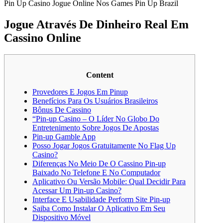
Pin Up Casino Jogue Online Nos Games Pin Up Brazil
Jogue Através De Dinheiro Real Em
Cassino Online
Content
Provedores E Jogos Em Pinup
Benefícios Para Os Usuários Brasileiros
Bônus De Cassino
“Pin-up Casino – O Líder No Globo Do
Entretenimento Sobre Jogos De Apostas
Pin-up Gamble App
Posso Jogar Jogos Gratuitamente No Flag Up
Casino?
Diferenças No Meio De O Cassino Pin-up
Baixado No Telefone E No Computador
Aplicativo Ou Versão Mobile: Qual Decidir Para
Acessar Um Pin-up Casino?
Interface E Usabilidade Perform Site Pin-up
Saiba Como Instalar O Aplicativo Em Seu
Dispositivo Móvel