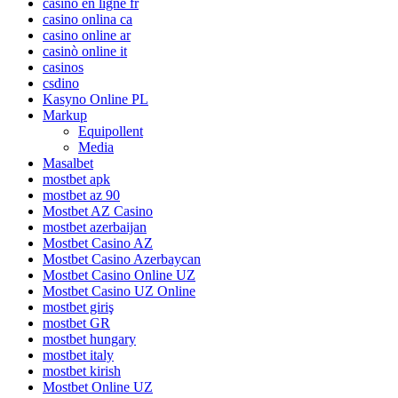
casino en ligne fr
casino onlina ca
casino online ar
casinò online it
casinos
csdino
Kasyno Online PL
Markup
Equipollent
Media
Masalbet
mostbet apk
mostbet az 90
Mostbet AZ Casino
mostbet azerbaijan
Mostbet Casino AZ
Mostbet Casino Azerbaycan
Mostbet Casino Online UZ
Mostbet Casino UZ Online
mostbet giriş
mostbet GR
mostbet hungary
mostbet italy
mostbet kirish
Mostbet Online UZ