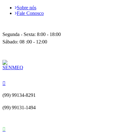
Sobre nós
Fale Conosco
Segunda - Sexta: 8:00 - 18:00
Sábado: 08 :00 - 12:00
(99) 99134-8291
(99) 99131-1494