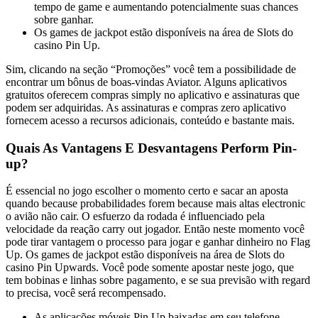
tempo de game e aumentando potencialmente suas chances
sobre ganhar.
Os games de jackpot estão disponíveis na área de Slots do
casino Pin Up.
Sim, clicando na seção “Promoções” você tem a possibilidade de
encontrar um bônus de boas-vindas Aviator. Alguns aplicativos
gratuitos oferecem compras simply no aplicativo e assinaturas que
podem ser adquiridas. As assinaturas e compras zero aplicativo
fornecem acesso a recursos adicionais, conteúdo e bastante mais.
Quais As Vantagens E Desvantagens Perform Pin-
up?
É essencial no jogo escolher o momento certo e sacar an aposta
quando because probabilidades forem because mais altas electronic
o avião não cair. O esfuerzo da rodada é influenciado pela
velocidade da reação carry out jogador. Então neste momento você
pode tirar vantagem o processo para jogar e ganhar dinheiro no Flag
Up. Os games de jackpot estão disponíveis na área de Slots do
casino Pin Upwards. Você pode somente apostar neste jogo, que
tem bobinas e linhas sobre pagamento, e se sua previsão with regard
to precisa, você será recompensado.
As aplicações móveis Pin Up baixadas em seu telefone