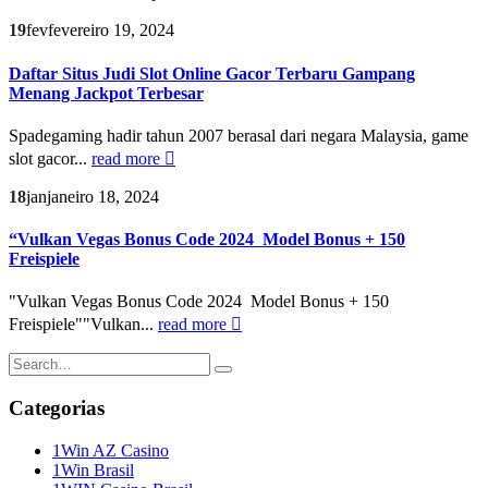
19
fev
fevereiro 19, 2024
Daftar Situs Judi Slot Online Gacor Terbaru Gampang
Menang Jackpot Terbesar
Spadegaming hadir tahun 2007 berasal dari negara Malaysia, game
slot gacor...
read more
18
jan
janeiro 18, 2024
“Vulkan Vegas Bonus Code 2024 ️ Model Bonus + 150
Freispiele
"Vulkan Vegas Bonus Code 2024 ️ Model Bonus + 150
Freispiele""Vulkan...
read more
Categorias
1Win AZ Casino
1Win Brasil