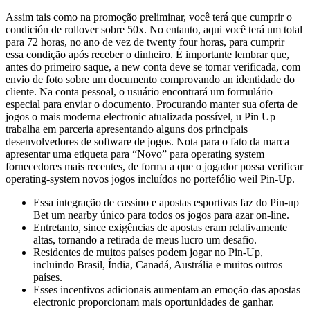
Assim tais como na promoção preliminar, você terá que cumprir o
condición de rollover sobre 50x. No entanto, aqui você terá um total
para 72 horas, no ano de vez de twenty four horas, para cumprir
essa condição após receber o dinheiro. É importante lembrar que,
antes do primeiro saque, a new conta deve se tornar verificada, com
envio de foto sobre um documento comprovando an identidade do
cliente. Na conta pessoal, o usuário encontrará um formulário
especial para enviar o documento. Procurando manter sua oferta de
jogos o mais moderna electronic atualizada possível, u Pin Up
trabalha em parceria apresentando alguns dos principais
desenvolvedores de software de jogos. Nota para o fato da marca
apresentar uma etiqueta para “Novo” para operating system
fornecedores mais recentes, de forma a que o jogador possa verificar
operating-system novos jogos incluídos no portefólio weil Pin-Up.
Essa integração de cassino e apostas esportivas faz do Pin-up
Bet um nearby único para todos os jogos para azar on-line.
Entretanto, since exigências de apostas eram relativamente
altas, tornando a retirada de meus lucro um desafio.
Residentes de muitos países podem jogar no Pin-Up,
incluindo Brasil, Índia, Canadá, Austrália e muitos outros
países.
Esses incentivos adicionais aumentam an emoção das apostas
electronic proporcionam mais oportunidades de ganhar.