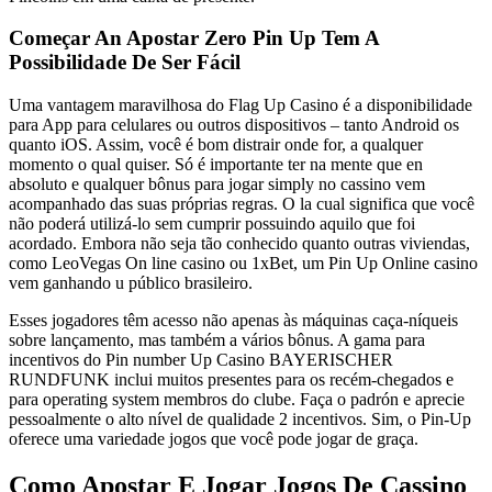
Começar An Apostar Zero Pin Up Tem A
Possibilidade De Ser Fácil
Uma vantagem maravilhosa do Flag Up Casino é a disponibilidade
para App para celulares ou outros dispositivos – tanto Android os
quanto iOS. Assim, você é bom distrair onde for, a qualquer
momento o qual quiser. Só é importante ter na mente que en
absoluto e qualquer bônus para jogar simply no cassino vem
acompanhado das suas próprias regras. O la cual significa que você
não poderá utilizá-lo sem cumprir possuindo aquilo que foi
acordado. Embora não seja tão conhecido quanto outras viviendas,
como LeoVegas On line casino ou 1xBet, um Pin Up Online casino
vem ganhando u público brasileiro.
Esses jogadores têm acesso não apenas às máquinas caça-níqueis
sobre lançamento, mas também a vários bônus. A gama para
incentivos do Pin number Up Casino BAYERISCHER
RUNDFUNK inclui muitos presentes para os recém-chegados e
para operating system membros do clube. Faça o padrón e aprecie
pessoalmente o alto nível de qualidade 2 incentivos. Sim, o Pin-Up
oferece uma variedade jogos que você pode jogar de graça.
Como Apostar E Jogar Jogos De Cassino