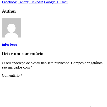
Facebook
Twitter
LinkedIn
Google +
Email
Author
inforberg
Deixe um comentário
O seu endereço de e-mail não será publicado.
Campos obrigatórios
são marcados com
*
Comentário
*