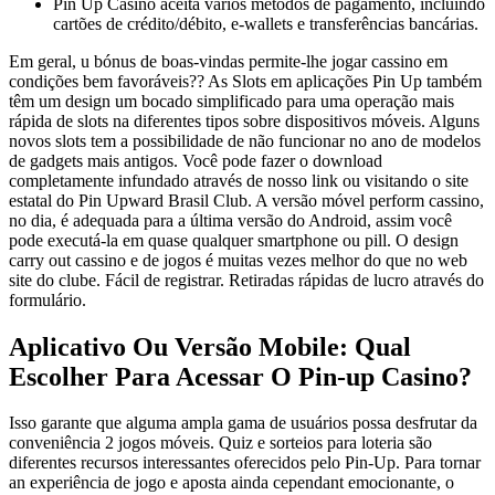
Pin Up Casino aceita vários métodos de pagamento, incluindo
cartões de crédito/débito, e-wallets e transferências bancárias.
Em geral, u bónus de boas-vindas permite-lhe jogar cassino em
condições bem favoráveis?? As Slots em aplicações Pin Up também
têm um design um bocado simplificado para uma operação mais
rápida de slots na diferentes tipos sobre dispositivos móveis. Alguns
novos slots tem a possibilidade de não funcionar no ano de modelos
de gadgets mais antigos. Você pode fazer o download
completamente infundado através de nosso link ou visitando o site
estatal do Pin Upward Brasil Club. A versão móvel perform cassino,
no dia, é adequada para a última versão do Android, assim você
pode executá-la em quase qualquer smartphone ou pill. O design
carry out cassino e de jogos é muitas vezes melhor do que no web
site do clube. Fácil de registrar. Retiradas rápidas de lucro através do
formulário.
Aplicativo Ou Versão Mobile: Qual
Escolher Para Acessar O Pin-up Casino?
Isso garante que alguma ampla gama de usuários possa desfrutar da
conveniência 2 jogos móveis. Quiz e sorteios para loteria são
diferentes recursos interessantes oferecidos pelo Pin-Up. Para tornar
an experiência de jogo e aposta ainda cependant emocionante, o