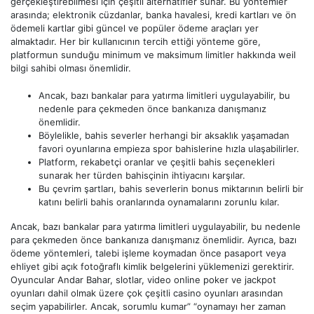
gerçekleştirebilmesi için çeşitli alternatifler sunar. Bu yöntemler
arasında; elektronik cüzdanlar, banka havalesi, kredi kartları ve ön
ödemeli kartlar gibi güncel ve popüler ödeme araçları yer
almaktadır. Her bir kullanıcının tercih ettiği yönteme göre,
platformun sunduğu minimum ve maksimum limitler hakkında weil
bilgi sahibi olması önemlidir.
Ancak, bazı bankalar para yatırma limitleri uygulayabilir, bu
nedenle para çekmeden önce bankanıza danışmanız
önemlidir.
Böylelikle, bahis severler herhangi bir aksaklık yaşamadan
favori oyunlarına empieza spor bahislerine hızla ulaşabilirler.
Platform, rekabetçi oranlar ve çeşitli bahis seçenekleri
sunarak her türden bahisçinin ihtiyacını karşılar.
Bu çevrim şartları, bahis severlerin bonus miktarının belirli bir
katını belirli bahis oranlarında oynamalarını zorunlu kılar.
Ancak, bazı bankalar para yatırma limitleri uygulayabilir, bu nedenle
para çekmeden önce bankanıza danışmanız önemlidir. Ayrıca, bazı
ödeme yöntemleri, talebi işleme koymadan önce pasaport veya
ehliyet gibi açık fotoğraflı kimlik belgelerini yüklemenizi gerektirir.
Oyuncular Andar Bahar, slotlar, video online poker ve jackpot
oyunları dahil olmak üzere çok çeşitli casino oyunları arasından
seçim yapabilirler. Ancak, sorumlu kumar” “oynamayı her zaman