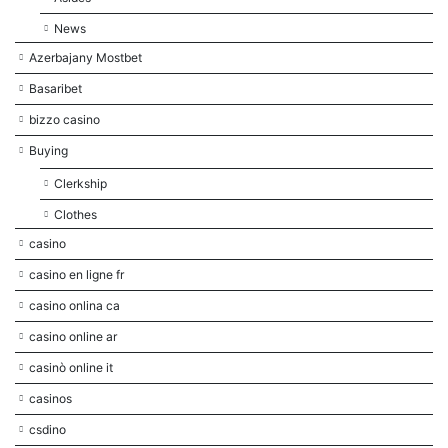
News
Azerbajany Mostbet
Basaribet
bizzo casino
Buying
Clerkship
Clothes
casino
casino en ligne fr
casino onlina ca
casino online ar
casinò online it
casinos
csdino