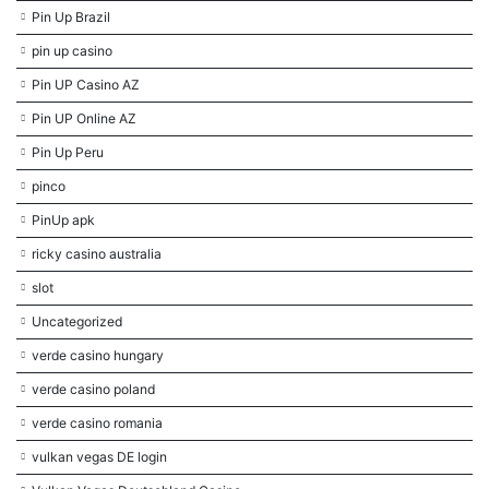
Pin Up Brazil
pin up casino
Pin UP Casino AZ
Pin UP Online AZ
Pin Up Peru
pinco
PinUp apk
ricky casino australia
slot
Uncategorized
verde casino hungary
verde casino poland
verde casino romania
vulkan vegas DE login