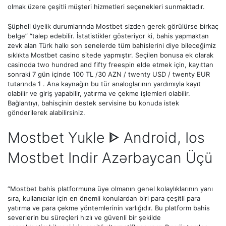
olmak üzere çeşitli müşteri hizmetleri seçenekleri sunmaktadır.
Şüpheli üyelik durumlarında Mostbet sizden gerek görülürse birkaç
belge” “talep edebilir. İstatistikler gösteriyor ki, bahis yapmaktan
zevk alan Türk halkı son senelerde tüm bahislerini diye bileceğimiz
sıklıkta Mostbet casino sitede yapmıştır. Seçilen bonusa ek olarak
casinoda two hundred and fifty freespin elde etmek için, kayıttan
sonraki 7 gün içinde 100 TL /30 AZN / twenty USD / twenty EUR
tutarında 1 . Ana kaynağın bu tür analoglarının yardımıyla kayıt
olabilir ve giriş yapabilir, yatırma ve çekme işlemleri olabilir.
Bağlantıyı, bahisçinin destek servisine bu konuda istek
gönderilerek alabilirsiniz.
Mostbet Yukle ᐈ Android, Ios
Mostbet Indir Azərbaycan Üçü
“Mostbet bahis platformuna üye olmanın genel kolaylıklarının yanı
sıra, kullanıcılar için en önemli konulardan biri para çeşitli para
yatırma ve para çekme yöntemlerinin varlığıdır. Bu platform bahis
severlerin bu süreçleri hızlı ve güvenli bir şekilde