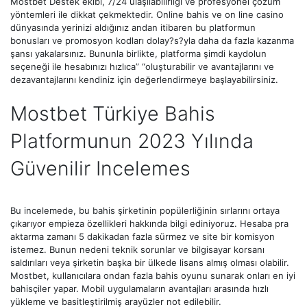
Mostbet Destek ekibi, 7/24 ulaşılabilirliği ve profesyonel çözüm
yöntemleri ile dikkat çekmektedir. Online bahis ve on line casino
dünyasında yerinizi aldığınız andan itibaren bu platformun
bonusları ve promosyon kodları dolay?s?yla daha da fazla kazanma
şansı yakalarsınız. Bununla birlikte, platforma şimdi kaydolun
seçeneği ile hesabınızı hızlıca” “oluşturabilir ve avantajlarını ve
dezavantajlarını kendiniz için değerlendirmeye başlayabilirsiniz.
Mostbet Türkiye Bahis
Platformunun 2023 Yılında
Güvenilir Incelemes
Bu incelemede, bu bahis şirketinin popülerliğinin sırlarını ortaya
çıkarıyor empieza özellikleri hakkında bilgi ediniyoruz. Hesaba pra
aktarma zamanı 5 dakikadan fazla sürmez ve site bir komisyon
istemez. Bunun nedeni teknik sorunlar ve bilgisayar korsanı
saldırıları veya şirketin başka bir ülkede lisans almış olması olabilir.
Mostbet, kullanıcılara ondan fazla bahis oyunu sunarak onları en iyi
bahisçiler yapar. Mobil uygulamaların avantajları arasında hızlı
yükleme ve basitleştirilmiş arayüzler not edilebilir.