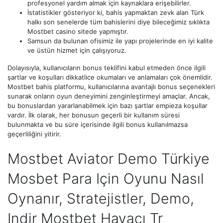
profesyonel yardım almak için kaynaklara erişebilirler.
İstatistikler gösteriyor ki, bahis yapmaktan zevk alan Türk
halkı son senelerde tüm bahislerini diye bileceğimiz sıklıkta
Mostbet casino sitede yapmıştır.
Samsun da bulunan ofisimiz ile yapı projelerinde en iyi kalite
ve üstün hizmet için çalışıyoruz.
Dolayısıyla, kullanıcıların bonus teklifini kabul etmeden önce ilgili
şartlar ve koşulları dikkatlice okumaları ve anlamaları çok önemlidir.
Mostbet bahis platformu, kullanıcılarına avantajlı bonus seçenekleri
sunarak onların oyun deneyimini zenginleştirmeyi amaçlar. Ancak,
bu bonuslardan yararlanabilmek için bazı şartlar empieza koşullar
vardır. İlk olarak, her bonusun geçerli bir kullanım süresi
bulunmakta ve bu süre içerisinde ilgili bonus kullanılmazsa
geçerliliğini yitirir.
Mostbet Aviator Demo Türkiye ️
Mosbet Para Için Oyunu Nasıl
Oynanır, Stratejistler, Demo,
Indir Mostbet Havacı Tr