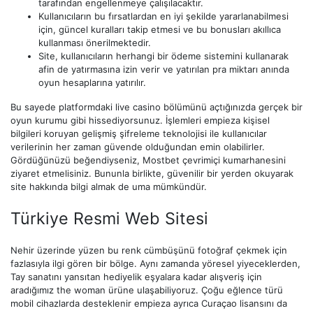
tarafından engellenmeye çalışılacaktır.
Kullanıcıların bu fırsatlardan en iyi şekilde yararlanabilmesi
için, güncel kuralları takip etmesi ve bu bonusları akıllıca
kullanması önerilmektedir.
Site, kullanıcıların herhangi bir ödeme sistemini kullanarak
afin de yatırmasına izin verir ve yatırılan pra miktarı anında
oyun hesaplarına yatırılır.
Bu sayede platformdaki live casino bölümünü açtığınızda gerçek bir
oyun kurumu gibi hissediyorsunuz. İşlemleri empieza kişisel
bilgileri koruyan gelişmiş şifreleme teknolojisi ile kullanıcılar
verilerinin her zaman güvende olduğundan emin olabilirler.
Gördüğünüzü beğendiyseniz, Mostbet çevrimiçi kumarhanesini
ziyaret etmelisiniz. Bununla birlikte, güvenilir bir yerden okuyarak
site hakkında bilgi almak de uma mümkündür.
Türkiye Resmi Web Sitesi
Nehir üzerinde yüzen bu renk cümbüşünü fotoğraf çekmek için
fazlasıyla ilgi gören bir bölge. Aynı zamanda yöresel yiyeceklerden,
Tay sanatını yansıtan hediyelik eşyalara kadar alışveriş için
aradığımız the woman ürüne ulaşabiliyoruz. Çoğu eğlence türü
mobil cihazlarda desteklenir empieza ayrıca Curaçao lisansını da