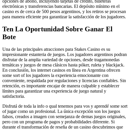
opciones de abono, incluyendo tarjetas de crédito, billeteras
electrónicas y transferencias bancarias. El depósito mínimo en el
casino es de cerca de 500 pesos argentinos, y los retiros se procesan
para manera eficiente pra garantizar la satisfacción de los jugadores.
Ten La Oportunidad Sobre Ganar El
Bote
Una de las principales atracciones para Stakes Casino es su
impresionante estanteria de juegos. Los jugadores argentinos podran
disfrutar de la amplia variedad de opciones, desde tragamonedas
temáticas y juegos de mesa clásicos hasta póker, ruleta y blackjack.
En conclusión, los internet casinos en línea en Argentina ofrecen
some sort of los jugadores la experiencia emocionante con
conveniente, respaldada por regulaciones y licencias confiables. Sin
retención, es importante encajar de manera culpable y establecer
límites para garantizar una experiencia de juego natural y
satisfactoria.
Disfrutá de toda la info o qual tenemos para vos y aprendé some sort
of jugar como un profesional. La única excepción son los juegos
falsos, creados a imagen con semejanza de demas juegos originales,
pero con un programa de pagos y probabilidades diferente. Si
durante el transformación de reseña de un casino descubrimos que