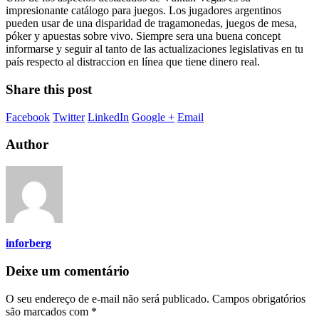
impresionante catálogo para juegos. Los jugadores argentinos
pueden usar de una disparidad de tragamonedas, juegos de mesa,
póker y apuestas sobre vivo. Siempre sera una buena concept
informarse y seguir al tanto de las actualizaciones legislativas en tu
país respecto al distraccion en línea que tiene dinero real.
Share this post
Facebook
Twitter
LinkedIn
Google +
Email
Author
inforberg
Deixe um comentário
O seu endereço de e-mail não será publicado.
Campos obrigatórios
são marcados com
*