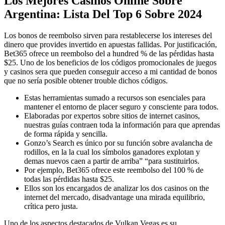
Los Mejores Casinos Online Sobre
Argentina: Lista Del Top 6 Sobre 2024
Los bonos de reembolso sirven para restablecerse los intereses del
dinero que provides invertido en apuestas fallidas. Por justificación,
Bet365 ofrece un reembolso del a hundred % de las pérdidas hasta
$25. Uno de los beneficios de los códigos promocionales de juegos
y casinos sera que pueden conseguir acceso a mi cantidad de bonos
que no sería posible obtener trouble dichos códigos.
Estas herramientas sumado a recursos son esenciales para
mantener el entorno de placer seguro y consciente para todos.
Elaboradas por expertos sobre sitios de internet casinos,
nuestras guías contraen toda la información para que aprendas
de forma rápida y sencilla.
Gonzo’s Search es único por su función sobre avalancha de
rodillos, en la la cual los símbolos ganadores explotan y
demas nuevos caen a partir de arriba” “para sustituirlos.
Por ejemplo, Bet365 ofrece este reembolso del 100 % de
todas las pérdidas hasta $25.
Ellos son los encargados de analizar los dos casinos on the
internet del mercado, disadvantage una mirada equilibrio,
crítica pero justa.
Uno de los aspectos destacados de Vulkan Vegas es su