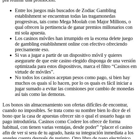
Entre los juegos más buscados de Zodiac Gambling
establishment se encuentran todas las tragamonedas
progresivas, tais como Mega Moolah con Major Millions, o
qual ofrecen la pertinencia de ganar premios millonarios con
mi sola apuesta.
Los casinos móviles han irrumpido en la escena delete juego
de gambling establishment online con efectivo ofreciendo
precisamente eso.
Si vas a jugar a partir de un dispositivo móvil y quieres
asegurarte de que este casino elegido disponga de una versión
optimizada para estos dispositivos, marca el filtro “Casinos em
virtude de móviles”.
No todos los casinos aceptan pesos como pago, si bien hay
muchos os quais sí lo hacen, por lo os quais es fácil iniciar a
jugar sumado a evitar las comisiones por cambio de monedas
así tais como las demoras.
Los bonos sin almacenamiento son ofertas difíciles de encontrar,
cuando no imposibles. Se trata como su nombre bien lo dice de el
bono que la casa de apuestas ofrecer sin o qual el usuario haga un
pago introdutória. Casinos como Codere los ofrece de forma
habitual, con tienen varias ventajas, desde poder” “placer el casino
afin de ver si sera de tu agrado, hasta su integración inmediata a los
angeles cuenta después de registro. Otro libro de pago electrónico