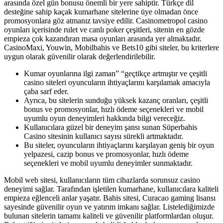
arasında özel gün bonusu önemli bir yere sahiptir. Türkçe dil
desteğine sahip kaçak kumarhane sitelerine üye olmadan önce
promosyonlara göz atmanız tavsiye edilir. Casinometropol casino
oyunları içerisinde rulet ve canlı poker çeşitleri, sitenin en gözde
empieza çok kazandıran masa oyunları arasında yer almaktadır.
CasinoMaxi, Youwin, Mobilbahis ve Bets10 gibi siteler, bu kriterlere
uygun olarak güvenilir olarak değerlendirilebilir.
Kumar oyunlarına ilgi zaman” “geçtikçe artmıştır ve çeşitli
casino siteleri oyuncuların ihtiyaçlarını karşılamak amacıyla
çaba sarf eder.
Ayrıca, bu sitelerin sunduğu yüksek kazanç oranları, çeşitli
bonus ve promosyonlar, hızlı ödeme seçenekleri ve mobil
uyumlu oyun deneyimleri hakkında bilgi vereceğiz.
Kullanıcılara güzel bir deneyim şansı sunan Süperbahis
Casino sitesinin kullanıcı sayısı sürekli artmaktadır.
Bu siteler, oyuncuların ihtiyaçlarını karşılayan geniş bir oyun
yelpazesi, cazip bonus ve promosyonlar, hızlı ödeme
seçenekleri ve mobil uyumlu deneyimler sunmaktadır.
Mobil web sitesi, kullanıcıların tüm cihazlarda sorunsuz casino
deneyimi sağlar. Tarafından işletilen kumarhane, kullanıcılara kaliteli
empieza eğlenceli anlar yaşatır. Bahis sitesi, Curacao gaming lisansı
sayesinde güvenilir oyun ve yatırım imkanı sağlar. Listelediğimizde
bulunan sitelerin tamamı kaliteli ve güvenilir platformlardan oluşur.