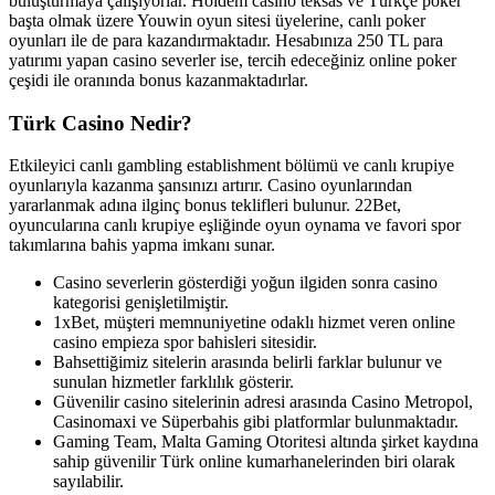
buluşturmaya çalışıyorlar. Holdem casino teksas ve Türkçe poker
başta olmak üzere Youwin oyun sitesi üyelerine, canlı poker
oyunları ile de para kazandırmaktadır. Hesabınıza 250 TL para
yatırımı yapan casino severler ise, tercih edeceğiniz online poker
çeşidi ile oranında bonus kazanmaktadırlar.
Türk Casino Nedir?
Etkileyici canlı gambling establishment bölümü ve canlı krupiye
oyunlarıyla kazanma şansınızı artırır. Casino oyunlarından
yararlanmak adına ilginç bonus teklifleri bulunur. 22Bet,
oyuncularına canlı krupiye eşliğinde oyun oynama ve favori spor
takımlarına bahis yapma imkanı sunar.
Casino severlerin gösterdiği yoğun ilgiden sonra casino
kategorisi genişletilmiştir.
1xBet, müşteri memnuniyetine odaklı hizmet veren online
casino empieza spor bahisleri sitesidir.
Bahsettiğimiz sitelerin arasında belirli farklar bulunur ve
sunulan hizmetler farklılık gösterir.
Güvenilir casino sitelerinin adresi arasında Casino Metropol,
Casinomaxi ve Süperbahis gibi platformlar bulunmaktadır.
Gaming Team, Malta Gaming Otoritesi altında şirket kaydına
sahip güvenilir Türk online kumarhanelerinden biri olarak
sayılabilir.