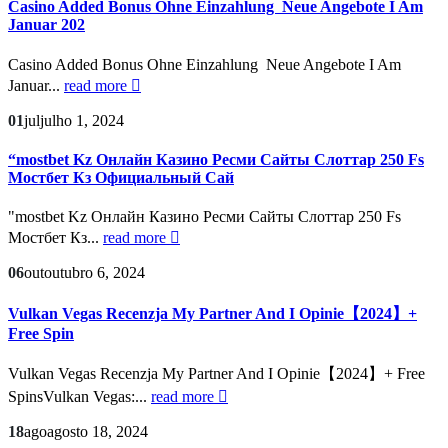
Casino Added Bonus Ohne Einzahlung ️ Neue Angebote I Am
Januar 202
Casino Added Bonus Ohne Einzahlung ️ Neue Angebote I Am
Januar...
read more
01
jul
julho 1, 2024
“mostbet Kz Онлайн Казино Ресми Сайты Слоттар 250 Fs
Мостбет Кз Официальный Сай
"mostbet Kz Онлайн Казино Ресми Сайты Слоттар 250 Fs
Мостбет Кз...
read more
06
out
outubro 6, 2024
Vulkan Vegas Recenzja My Partner And I Opinie【2024】+
Free Spin
Vulkan Vegas Recenzja My Partner And I Opinie【2024】+ Free
SpinsVulkan Vegas:...
read more
18
ago
agosto 18, 2024