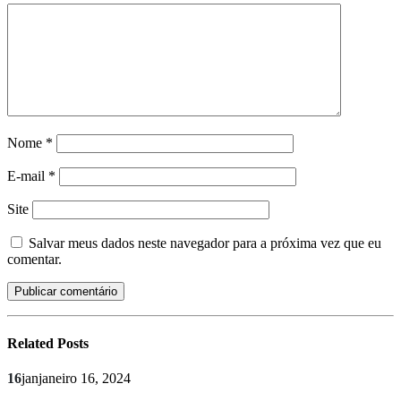
Nome
*
E-mail
*
Site
Salvar meus dados neste navegador para a próxima vez que eu
comentar.
Related
Posts
16
jan
janeiro 16, 2024