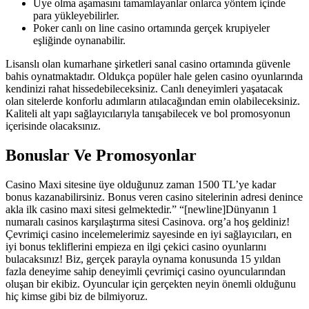
Üye olma aşamasını tamamlayanlar onlarca yöntem içinde
para yükleyebilirler.
Poker canlı on line casino ortamında gerçek krupiyeler
eşliğinde oynanabilir.
Lisanslı olan kumarhane şirketleri sanal casino ortamında güvenle
bahis oynatmaktadır. Oldukça popüler hale gelen casino oyunlarında
kendinizi rahat hissedebileceksiniz. Canlı deneyimleri yaşatacak
olan sitelerde konforlu adımların atılacağından emin olabileceksiniz.
Kaliteli alt yapı sağlayıcılarıyla tanışabilecek ve bol promosyonun
içerisinde olacaksınız.
Bonuslar Ve Promosyonlar
Casino Maxi sitesine üye olduğunuz zaman 1500 TL’ye kadar
bonus kazanabilirsiniz. Bonus veren casino sitelerinin adresi denince
akla ilk casino maxi sitesi gelmektedir.” “[newline]Dünyanın 1
numaralı casinos karşılaştırma sitesi Casinova. org’a hoş geldiniz!
Çevrimiçi casino incelemelerimiz sayesinde en iyi sağlayıcıları, en
iyi bonus tekliflerini empieza en ilgi çekici casino oyunlarını
bulacaksınız! Biz, gerçek parayla oynama konusunda 15 yıldan
fazla deneyime sahip deneyimli çevrimiçi casino oyuncularından
oluşan bir ekibiz. Oyuncular için gerçekten neyin önemli olduğunu
hiç kimse gibi biz de bilmiyoruz.