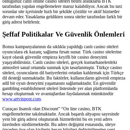
olduğunuz canlı online casino siteleri belirli aralıklarla BTK
tarafından yapılan engellemelere maruz kalabiliyor. Ancak bu tarz
sorunlar site içerisinde hızlı bir şekilde çözülür ve aktif hizmetler
devam eder. Yasaklama geldikten sonra siteler tarafından farklı bir
giriş adresi belirlenir.
Şeffaf Politikalar Ve Güvenlik Önlemleri
Bonus kampanyalarının da sıklıkla yapıldığı canlı casino siteleri
oyunculara ek kazanç sağlama fırsatı sunar. Türk casino sitelerine
kayıt olarak güvenilir empieza keyifli bir casino deneyimi
yaşayabilirsiniz. Canlı casino siteleri, gerçek kumarhanelerdeki
atmosferi sanal ortamda sunmak için tasarlanmıştır. Türkçe casino
siteleri, oyuncuların dil bariyerlerini ortadan kaldırmak için Türkçe
dil desteği sunmaktadır. Bu faktörler, kullanıcıların güvenli empieza
adil bir oyun deneyimi yaşamasını sağlamaktadır. En güvenilir
gambling establishment siteleri listesinde yer alan platformlarda
hesap oluşturmak ve avantajlardan faydalanmak mümkündür
www.artvinpost.com
.
Curaçao lisanslı olan Discount” “On line casino, BTK
engellemelerine takılmaktadır. Ancak başarılı altyapısı sayesinde
yeni bir giriş adresi oluşturarak hizmetlerini bu en yeni adres
üzerinden sürdürmektedir. Bu adres değişimi esnasında, siteye
önceden üye olan kişilerin hesap bilgileri değiştirilmeden yeni