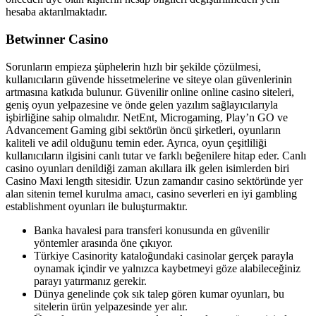
hesaba aktarılmaktadır.
Betwinner Casino
Sorunların empieza şüphelerin hızlı bir şekilde çözülmesi,
kullanıcıların güvende hissetmelerine ve siteye olan güvenlerinin
artmasına katkıda bulunur. Güvenilir online online casino siteleri,
geniş oyun yelpazesine ve önde gelen yazılım sağlayıcılarıyla
işbirliğine sahip olmalıdır. NetEnt, Microgaming, Play’n GO ve
Advancement Gaming gibi sektörün öncü şirketleri, oyunların
kaliteli ve adil olduğunu temin eder. Ayrıca, oyun çeşitliliği
kullanıcıların ilgisini canlı tutar ve farklı beğenilere hitap eder. Canlı
casino oyunları denildiği zaman akıllara ilk gelen isimlerden biri
Casino Maxi length sitesidir. Uzun zamandır casino sektöründe yer
alan sitenin temel kurulma amacı, casino severleri en iyi gambling
establishment oyunları ile buluşturmaktır.
Banka havalesi para transferi konusunda en güvenilir
yöntemler arasında öne çıkıyor.
Türkiye Casinority kataloğundaki casinolar gerçek parayla
oynamak içindir ve yalnızca kaybetmeyi göze alabileceğiniz
parayı yatırmanız gerekir.
Dünya genelinde çok sık talep gören kumar oyunları, bu
sitelerin ürün yelpazesinde yer alır.