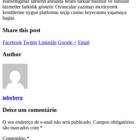
Bahsettiğimiz sitelerin arasında belirli farklar bulunur ve sunulan
hizmetler farklılık gösterir. Oyuncular yazımızı inceleyerek
kendilerine uygun platformu seçip casino heyecanını yaşamaya
başlar.
Share this post
Facebook
Twitter
LinkedIn
Google +
Email
Author
inforberg
Deixe um comentário
O seu endereço de e-mail não será publicado.
Campos obrigatórios
são marcados com
*
Comentário
*