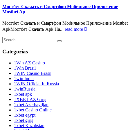
Мостбет Скачать и Смартфон Мобильное Приложение
Mostbet Ap
Мостбет Скачать и Смартфон Мобильное Приложение Mostbet
ApkМостбет Скачать Apk На...
read more
Categorias
1Win AZ Casino
1Win Brasil
1WIN Casino Brasil
1win India
1WIN Official In Russia
1winRussia
1xbet apk
1XBET AZ Giriş
1xbet Azerbaydjan
1xbet Casino Online
1xbet egypt
1xbet giriş
1xbet Kazahstan