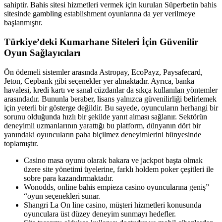
sahiptir. Bahis sitesi hizmetleri vermek için kurulan Süperbetin bahis
sitesinde gambling establishment oyunlarına da yer verilmeye
başlanmıştır.
Türkiye’deki Kumarhane Siteleri İçin Güvenilir
Oyun Sağlayıcıları
Ön ödemeli sistemler arasında Astropay, EcoPayz, Paysafecard,
Jeton, Cepbank gibi seçenekler yer almaktadır. Ayrıca, banka
havalesi, kredi kartı ve sanal cüzdanlar da sıkça kullanılan yöntemler
arasındadır. Bununla beraber, lisans yalnızca güvenilirliği belirlemek
için yeterli bir gösterge değildir. Bu sayede, oyuncuların herhangi bir
sorunu olduğunda hızlı bir şekilde yanıt alması sağlanır. Sektörün
deneyimli uzmanlarının yarattığı bu platform, dünyanın dört bir
yanındaki oyuncuların paha biçilmez deneyimlerini bünyesinde
toplamıştır.
Casino masa oyunu olarak bakara ve jackpot başta olmak
üzere site yönetimi üyelerine, farklı holdem poker çeşitleri ile
sobre para kazandırmaktadır.
Wonodds, online bahis empieza casino oyuncularına geniş”
“oyun seçenekleri sunar.
Shangri La On line casino, müşteri hizmetleri konusunda
oyunculara üst düzey deneyim sunmayı hedefler.