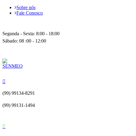
Sobre nós
Fale Conosco
Segunda - Sexta: 8:00 - 18:00
Sábado: 08 :00 - 12:00
(99) 99134-8291
(99) 99131-1494