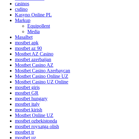
casinos
csdino
Kasyno Online PL
Markup
Equipollent
Media
Masalbet
mostbet apk
mostbet az 90
Mostbet AZ Casino
mostbet azerbaijan
Mostbet Casino AZ
Mostbet Casino Azerbaycan
Mostbet Casino Online UZ
Mostbet Casino UZ Online
mostbet giriş
mostbet GR
mostbet hungary
mostbet italy
mostbet kirish
Mostbet Online UZ
mostbet ozbekistonda
mostbet royxatga olish
mostbet tr
mostbet uz