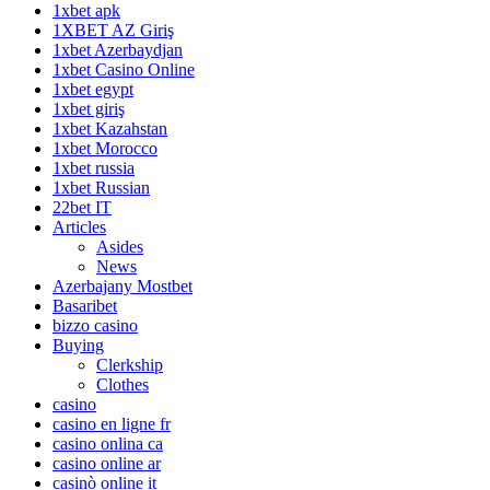
1xbet apk
1XBET AZ Giriş
1xbet Azerbaydjan
1xbet Casino Online
1xbet egypt
1xbet giriş
1xbet Kazahstan
1xbet Morocco
1xbet russia
1xbet Russian
22bet IT
Articles
Asides
News
Azerbajany Mostbet
Basaribet
bizzo casino
Buying
Clerkship
Clothes
casino
casino en ligne fr
casino onlina ca
casino online ar
casinò online it