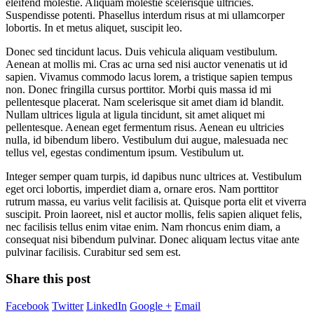
eleifend molestie. Aliquam molestie scelerisque ultricies.
Suspendisse potenti. Phasellus interdum risus at mi ullamcorper
lobortis. In et metus aliquet, suscipit leo.
Donec sed tincidunt lacus. Duis vehicula aliquam vestibulum.
Aenean at mollis mi. Cras ac urna sed nisi auctor venenatis ut id
sapien. Vivamus commodo lacus lorem, a tristique sapien tempus
non. Donec fringilla cursus porttitor. Morbi quis massa id mi
pellentesque placerat. Nam scelerisque sit amet diam id blandit.
Nullam ultrices ligula at ligula tincidunt, sit amet aliquet mi
pellentesque. Aenean eget fermentum risus. Aenean eu ultricies
nulla, id bibendum libero. Vestibulum dui augue, malesuada nec
tellus vel, egestas condimentum ipsum. Vestibulum ut.
Integer semper quam turpis, id dapibus nunc ultrices at. Vestibulum
eget orci lobortis, imperdiet diam a, ornare eros. Nam porttitor
rutrum massa, eu varius velit facilisis at. Quisque porta elit et viverra
suscipit. Proin laoreet, nisl et auctor mollis, felis sapien aliquet felis,
nec facilisis tellus enim vitae enim. Nam rhoncus enim diam, a
consequat nisi bibendum pulvinar. Donec aliquam lectus vitae ante
pulvinar facilisis. Curabitur sed sem est.
Share this post
Facebook
Twitter
LinkedIn
Google +
Email