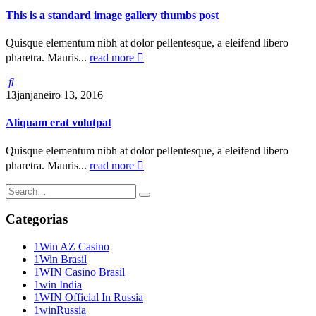
This is a standard image gallery thumbs post
Quisque elementum nibh at dolor pellentesque, a eleifend libero
pharetra. Mauris...
read more
13
jan
janeiro 13, 2016
Aliquam erat volutpat
Quisque elementum nibh at dolor pellentesque, a eleifend libero
pharetra. Mauris...
read more
Categorias
1Win AZ Casino
1Win Brasil
1WIN Casino Brasil
1win India
1WIN Official In Russia
1winRussia