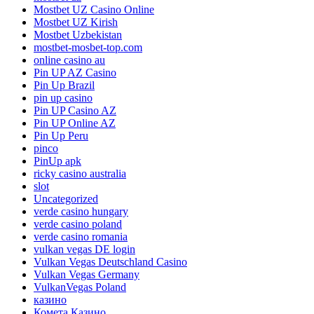
Mostbet UZ Casino Online
Mostbet UZ Kirish
Mostbet Uzbekistan
mostbet-mosbet-top.com
online casino au
Pin UP AZ Casino
Pin Up Brazil
pin up casino
Pin UP Casino AZ
Pin UP Online AZ
Pin Up Peru
pinco
PinUp apk
ricky casino australia
slot
Uncategorized
verde casino hungary
verde casino poland
verde casino romania
vulkan vegas DE login
Vulkan Vegas Deutschland Casino
Vulkan Vegas Germany
VulkanVegas Poland
казино
Комета Казино