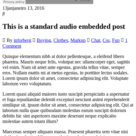
13
jan
janeiro 13, 2016
This is a standard audio embedded post
By
inforberg
Buying
,
Clothes
,
Markup
Chat
,
Css
,
Fun
1
Comment
Quisque elementum nibh at dolor pellentesque, a eleifend libero
pharetra. Mauris neque felis, volutpat nec ullamcorper eget, sagittis
vel enim. Nam sit amet ante egestas, gravida tellus vitae, semper
eros. Nullam mattis mi at metus egestas, in porttitor lectus sodales.
Lorem ipsum dolor sit amet, consectetur adipisicing elit. Voluptate
laborum vero voluptatum.
Lorem quasi aliquid maiores iusto suscipit perspiciatis a aspernatur
et fuga repudiandae deleniti excepturi nesciunt animi reprehenderit
similique sit. ipsum dolor sit amet, consectetur adipisicing elit. Qui at
laborum nulla quae quibusdam molestias earum suscipit dolorum
debitis hic sint asperiores maxime deserunt neque explicabo
molestiae autem totam illum?
Maecenas semper aliquam massa. Praesent pharetra sem vitae nisi