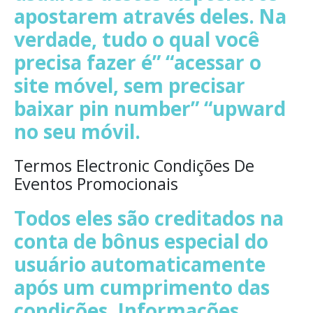
apostarem através deles. Na
verdade, tudo o qual você
precisa fazer é” “acessar o
site móvel, sem precisar
baixar pin number” “upward
no seu móvil.
Termos Electronic Condições De
Eventos Promocionais
Todos eles são creditados na
conta de bônus especial do
usuário automaticamente
após um cumprimento das
condições. Informações