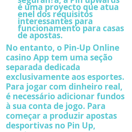
é uma proyecto que atua
enel dos requisitos
interessantes para
funcionamento para casas
de apostas.
No entanto, o Pin-Up Online
casino App tem uma seção
separada dedicada
exclusivamente aos esportes.
Para jogar com dinheiro real,
é necessário adicionar fundos
à sua conta de jogo. Para
começar a produzir apostas
desportivas no Pin Up,