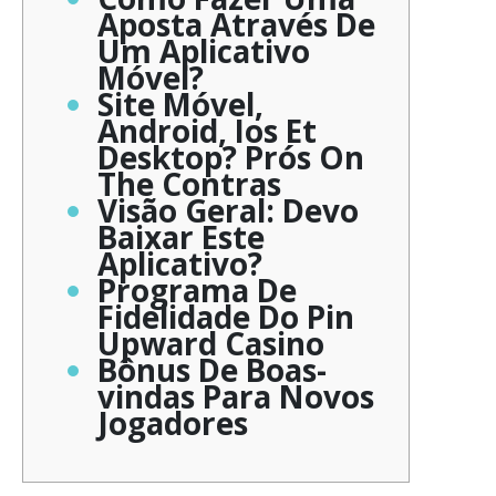
Aposta Através De
Um Aplicativo
Móvel?
Site Móvel,
Android, Ios Et
Desktop? Prós On
The Contras
Visão Geral: Devo
Baixar Este
Aplicativo?
Programa De
Fidelidade Do Pin
Upward Casino
Bônus De Boas-
vindas Para Novos
Jogadores