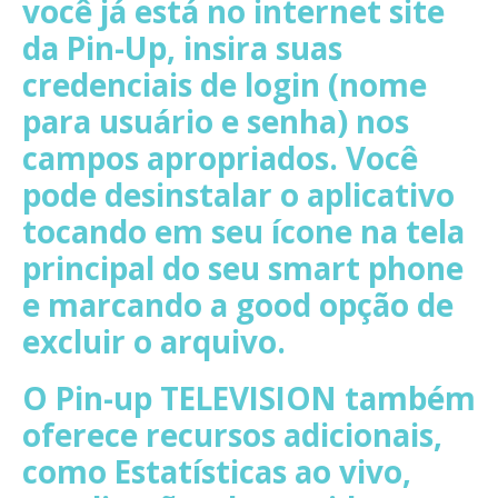
você já está no internet site
da Pin-Up, insira suas
credenciais de login (nome
para usuário e senha) nos
campos apropriados. Você
pode desinstalar o aplicativo
tocando em seu ícone na tela
principal do seu smart phone
e marcando a good opção de
excluir o arquivo.
O Pin-up TELEVISION também
oferece recursos adicionais,
como Estatísticas ao vivo,