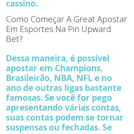
cassino.
Como Começar A Great Apostar
Em Esportes Na Pin Upward
Bet?
Dessa maneira, é possível
apostar em Champions,
Brasileirão, NBA, NFL e no
ano de outras ligas bastante
famosas. Se você for pego
apresentando várias contas,
suas contas podem se tornar
suspensas ou fechadas. Se