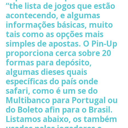
“the lista de jogos que estão
acontecendo, e algumas
informações básicas, muito
tais como as opções mais
simples de apostas. O Pin-Up
proporciona cerca sobre 20
formas para depósito,
algumas dieses quais
específicas do país onde
safari, como é um se do
Multibanco para Portugal ou
do Boleto afin para o Brasil.
Listamos abaixo, os também