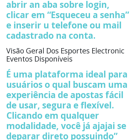
abrir an aba sobre login,
clicar em “Esqueceu a senha”
e inserir u telefone ou mail
cadastrado na conta.
Visão Geral Dos Esportes Electronic
Eventos Disponíveis
É uma plataforma ideal para
usuários o qual buscam uma
experiência de apostas fácil
de usar, segura e flexível.
Clicando em qualquer
modalidade, você já ajajai se
deparar direto possuindo”