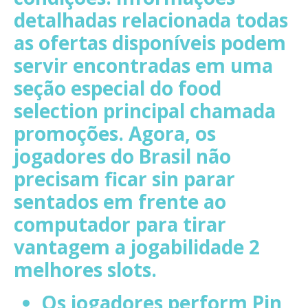
detalhadas relacionada todas
as ofertas disponíveis podem
servir encontradas em uma
seção especial do food
selection principal chamada
promoções. Agora, os
jogadores do Brasil não
precisam ficar sin parar
sentados em frente ao
computador para tirar
vantagem a jogabilidade 2
melhores slots.
Os jogadores perform Pin