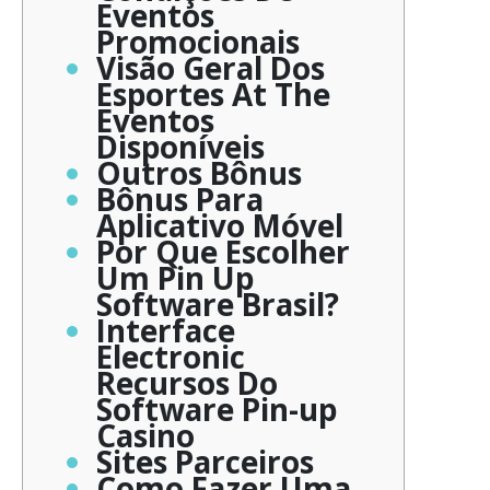
Eventos
Promocionais
Visão Geral Dos
Esportes At The
Eventos
Disponíveis
Outros Bônus
Bônus Para
Aplicativo Móvel
Por Que Escolher
Um Pin Up
Software Brasil?
Interface
Electronic
Recursos Do
Software Pin-up
Casino
Sites Parceiros
Como Fazer Uma