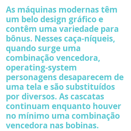
As máquinas modernas têm
um belo design gráfico e
contêm uma variedade para
bônus. Nesses caça-níqueis,
quando surge uma
combinação vencedora,
operating-system
personagens desaparecem de
uma tela e são substituídos
por diversos. As cascatas
continuam enquanto houver
no mínimo uma combinação
vencedora nas bobinas.