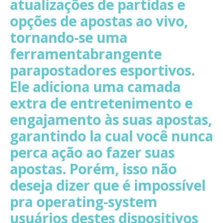
atualizações de partidas e
opções de apostas ao vivo,
tornando-se uma
ferramentabrangente
parapostadores esportivos.
Ele adiciona uma camada
extra de entretenimento e
engajamento às suas apostas,
garantindo la cual você nunca
perca ação ao fazer suas
apostas. Porém, isso não
deseja dizer que é impossível
pra operating-system
usuários destes dispositivos