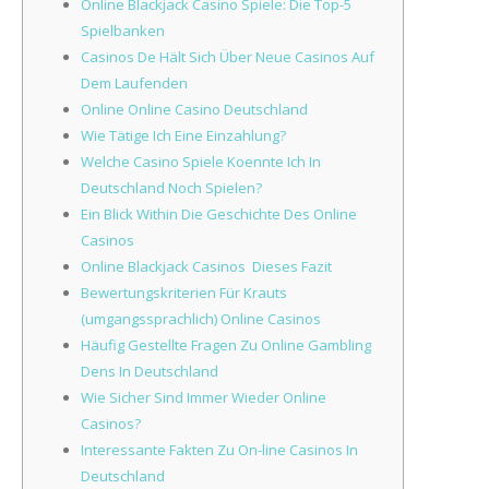
Online Blackjack Casino Spiele: Die Top-5
Spielbanken
Casinos De Hält Sich Über Neue Casinos Auf
Dem Laufenden
Online Online Casino Deutschland
Wie Tätige Ich Eine Einzahlung?
Welche Casino Spiele Koennte Ich In
Deutschland Noch Spielen?
Ein Blick Within Die Geschichte Des Online
Casinos
Online Blackjack Casinos  Dieses Fazit
Bewertungskriterien Für Krauts
(umgangssprachlich) Online Casinos
Häufig Gestellte Fragen Zu Online Gambling
Dens In Deutschland
Wie Sicher Sind Immer Wieder Online
Casinos?
Interessante Fakten Zu On-line Casinos In
Deutschland