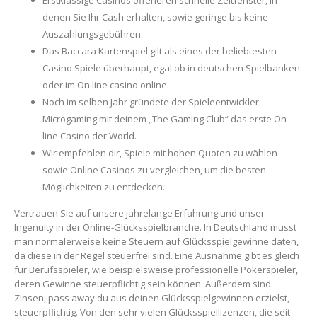
denen Sie Ihr Cash erhalten, sowie geringe bis keine
Auszahlungsgebühren.
Das Baccara Kartenspiel gilt als eines der beliebtesten
Casino Spiele überhaupt, egal ob in deutschen Spielbanken
oder im On line casino online.
Noch im selben Jahr gründete der Spieleentwickler
Microgaming mit deinem „The Gaming Club“ das erste On-
line Casino der World.
Wir empfehlen dir, Spiele mit hohen Quoten zu wählen
sowie Online Casinos zu vergleichen, um die besten
Möglichkeiten zu entdecken.
Vertrauen Sie auf unsere jahrelange Erfahrung und unser
Ingenuity in der Online-Glücksspielbranche. In Deutschland musst
man normalerweise keine Steuern auf Glücksspielgewinne daten,
da diese in der Regel steuerfrei sind. Eine Ausnahme gibt es gleich
für Berufsspieler, wie beispielsweise professionelle Pokerspieler,
deren Gewinne steuerpflichtig sein können. Außerdem sind
Zinsen, pass away du aus deinen Glücksspielgewinnen erzielst,
steuerpflichtig. Von den sehr vielen Glücksspiellizenzen, die seit