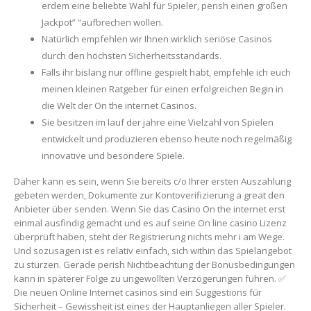
erdem eine beliebte Wahl für Spieler, perish einen großen
Jackpot” “aufbrechen wollen.
Natürlich empfehlen wir Ihnen wirklich seriöse Casinos
durch den höchsten Sicherheitsstandards.
Falls ihr bislang nur offline gespielt habt, empfehle ich euch
meinen kleinen Ratgeber für einen erfolgreichen Begin in
die Welt der On the internet Casinos.
Sie besitzen im lauf der jahre eine Vielzahl von Spielen
entwickelt und produzieren ebenso heute noch regelmäßig
innovative und besondere Spiele.
Daher kann es sein, wenn Sie bereits c/o Ihrer ersten Auszahlung
gebeten werden, Dokumente zur Kontoverifizierung a great den
Anbieter über senden. Wenn Sie das Casino On the internet erst
einmal ausfindig gemacht und es auf seine On line casino Lizenz
überprüft haben, steht der Registrierung nichts mehr i am Wege.
Und sozusagen ist es relativ einfach, sich within das Spielangebot
zu stürzen. Gerade perish Nichtbeachtung der Bonusbedingungen
kann in späterer Folge zu ungewollten Verzögerungen führen. ✅
Die neuen Online Internet casinos sind ein Suggestions für
Sicherheit – Gewissheit ist eines der Hauptanliegen aller Spieler.