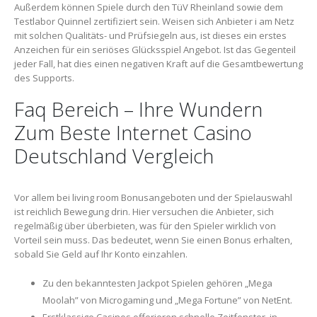
Außerdem können Spiele durch den TüV Rheinland sowie dem
Testlabor Quinnel zertifiziert sein. Weisen sich Anbieter i am Netz
mit solchen Qualitäts- und Prüfsiegeln aus, ist dieses ein erstes
Anzeichen für ein seriöses Glücksspiel Angebot. Ist das Gegenteil
jeder Fall, hat dies einen negativen Kraft auf die Gesamtbewertung
des Supports.
Faq Bereich – Ihre Wundern
Zum Beste Internet Casino
Deutschland Vergleich
Vor allem bei living room Bonusangeboten und der Spielauswahl
ist reichlich Bewegung drin. Hier versuchen die Anbieter, sich
regelmäßig über überbieten, was für den Spieler wirklich von
Vorteil sein muss. Das bedeutet, wenn Sie einen Bonus erhalten,
sobald Sie Geld auf Ihr Konto einzahlen.
Zu den bekanntesten Jackpot Spielen gehören „Mega
Moolah” von Microgaming und „Mega Fortune” von NetEnt.
Erstklassige Casinos offerieren schnelle Zeitfenster, in