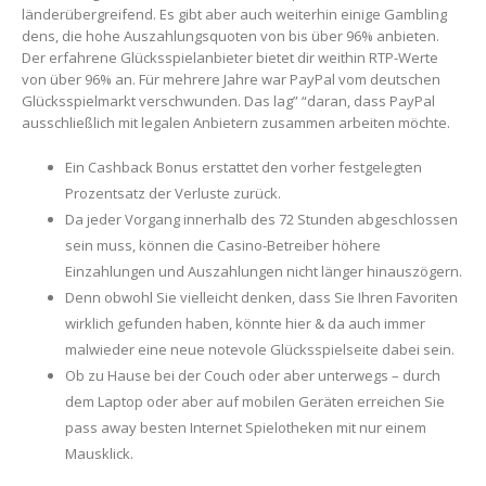
länderübergreifend. Es gibt aber auch weiterhin einige Gambling
dens, die hohe Auszahlungsquoten von bis über 96% anbieten.
Der erfahrene Glücksspielanbieter bietet dir weithin RTP-Werte
von über 96% an. Für mehrere Jahre war PayPal vom deutschen
Glücksspielmarkt verschwunden. Das lag” “daran, dass PayPal
ausschließlich mit legalen Anbietern zusammen arbeiten möchte.
Ein Cashback Bonus erstattet den vorher festgelegten
Prozentsatz der Verluste zurück.
Da jeder Vorgang innerhalb des 72 Stunden abgeschlossen
sein muss, können die Casino-Betreiber höhere
Einzahlungen und Auszahlungen nicht länger hinauszögern.
Denn obwohl Sie vielleicht denken, dass Sie Ihren Favoriten
wirklich gefunden haben, könnte hier & da auch immer
malwieder eine neue notevole Glücksspielseite dabei sein.
Ob zu Hause bei der Couch oder aber unterwegs – durch
dem Laptop oder aber auf mobilen Geräten erreichen Sie
pass away besten Internet Spielotheken mit nur einem
Mausklick.