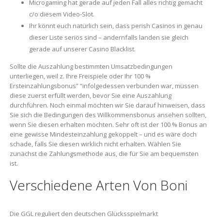
Microgaming hat gerade auf jeden Fall alles richtig gemacht
c/o diesem Video-Slot.
Ihr könnt euch natürlich sein, dass perish Casinos in genau
dieser Liste seriös sind – andernfalls landen sie gleich
gerade auf unserer Casino Blacklist.
Sollte die Auszahlung bestimmten Umsatzbedingungen
unterliegen, weil z. Ihre Freispiele oder Ihr 100 %
Ersteinzahlungsbonus” “infolgedessen verbunden war, müssen
diese zuerst erfüllt werden, bevor Sie eine Auszahlung
durchführen. Noch einmal möchten wir Sie darauf hinweisen, dass
Sie sich die Bedingungen des Willkommensbonus ansehen sollten,
wenn Sie diesen erhalten möchten. Sehr oft ist der 100 % Bonus an
eine gewisse Mindesteinzahlung gekoppelt – und es wäre doch
schade, falls Sie diesen wirklich nicht erhalten. Wählen Sie
zunächst die Zahlungsmethode aus, die für Sie am bequemsten
ist.
Verschiedene Arten Von Boni
Die GGL reguliert den deutschen Glücksspielmarkt