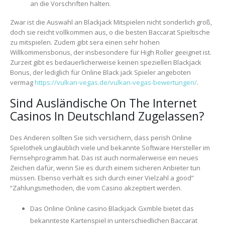
an die Vorschriften halten.
Zwar ist die Auswahl an Blackjack Mitspielen nicht sonderlich groß,
doch sie reicht vollkommen aus, o die besten Baccarat Spieltische
zu mitspielen. Zudem gibt sera einen sehr hohen
Willkommensbonus, der insbesondere für High Roller geeignet ist.
Zurzeit gibt es bedauerlicherweise keinen speziellen Blackjack
Bonus, der lediglich für Online Black jack Spieler angeboten
vermag
https://vulkan-vegas.de/vulkan-vegas-bewertungen/
.
Sind Ausländische On The Internet
Casinos In Deutschland Zugelassen?
Des Anderen sollten Sie sich versichern, dass perish Online
Spielothek unglaublich viele und bekannte Software Hersteller im
Fernsehprogramm hat. Das ist auch normalerweise ein neues
Zeichen dafür, wenn Sie es durch einem sicheren Anbieter tun
müssen. Ebenso verhält es sich durch einer Vielzahl a good”
“Zahlungsmethoden, die vom Casino akzeptiert werden.
Das Online Online casino Blackjack Gxmble bietet das
bekannteste Kartenspiel in unterschiedlichen Baccarat