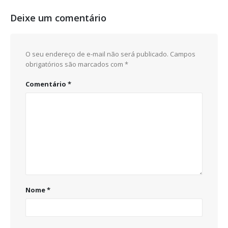
Deixe um comentário
O seu endereço de e-mail não será publicado.
Campos
obrigatórios são marcados com
*
Comentário
*
Nome
*