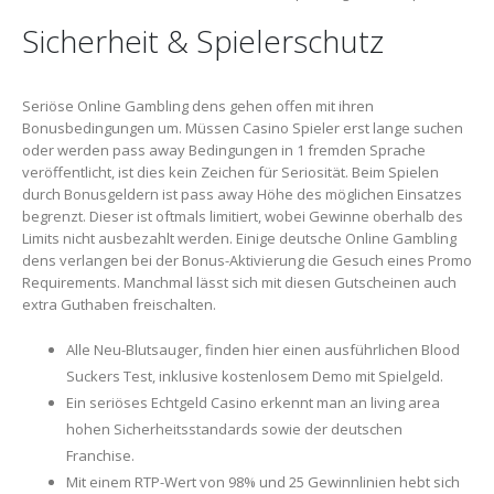
Sicherheit & Spielerschutz
Seriöse Online Gambling dens gehen offen mit ihren
Bonusbedingungen um. Müssen Casino Spieler erst lange suchen
oder werden pass away Bedingungen in 1 fremden Sprache
veröffentlicht, ist dies kein Zeichen für Seriosität. Beim Spielen
durch Bonusgeldern ist pass away Höhe des möglichen Einsatzes
begrenzt. Dieser ist oftmals limitiert, wobei Gewinne oberhalb des
Limits nicht ausbezahlt werden. Einige deutsche Online Gambling
dens verlangen bei der Bonus-Aktivierung die Gesuch eines Promo
Requirements. Manchmal lässt sich mit diesen Gutscheinen auch
extra Guthaben freischalten.
Alle Neu-Blutsauger, finden hier einen ausführlichen Blood
Suckers Test, inklusive kostenlosem Demo mit Spielgeld.
Ein seriöses Echtgeld Casino erkennt man an living area
hohen Sicherheitsstandards sowie der deutschen
Franchise.
Mit einem RTP-Wert von 98% und 25 Gewinnlinien hebt sich