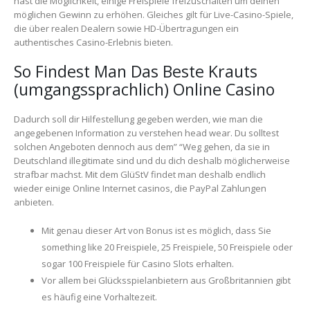
hast die Möglichkeit, einige Freispiele freizuschalten um deinen
möglichen Gewinn zu erhöhen. Gleiches gilt für Live-Casino-Spiele,
die über realen Dealern sowie HD-Übertragungen ein
authentisches Casino-Erlebnis bieten.
So Findest Man Das Beste Krauts
(umgangssprachlich) Online Casino
Dadurch soll dir Hilfestellung gegeben werden, wie man die
angegebenen Information zu verstehen head wear. Du solltest
solchen Angeboten dennoch aus dem” “Weg gehen, da sie in
Deutschland illegitimate sind und du dich deshalb möglicherweise
strafbar machst. Mit dem GlüStV findet man deshalb endlich
wieder einige Online Internet casinos, die PayPal Zahlungen
anbieten.
Mit genau dieser Art von Bonus ist es möglich, dass Sie
something like 20 Freispiele, 25 Freispiele, 50 Freispiele oder
sogar 100 Freispiele für Casino Slots erhalten.
Vor allem bei Glücksspielanbietern aus Großbritannien gibt
es häufig eine Vorhaltezeit.