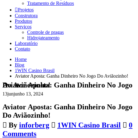
Tratamento de Resíduos
Projetos
Construtora
Produtos
Serviços
Controle de pragas
Hidrojateamento
Laboratório
Contato
Home
Blog
1WIN Casino Brasil
Aviator Aposta: Ganha Dinheiro No Jogo Do Aviãozinho!
Aviator Aposta: Ganha Dinheiro No Jogo Do Aviãozinho!
13
jun
junho 13, 2024
Aviator Aposta: Ganha Dinheiro No Jogo
Do Aviãozinho!
By
inforberg
1WIN Casino Brasil
0
Comments