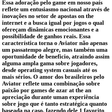
Essa adoração pelo game em nosso país
reflete um entusiasmo nacional através de
inovações no setor de apostas on the
internet e a busca igual por jogos o qual
ofereçam dinâmicas emocionantes e a
possibilidade de ganhos reais. Essa
característica torna o Aviator não apenas
um passatempo alegre, mas também uma
oportunidade de beneficio, atraindo assim
alguma ampla gama sobre jogadores,
desde operating system casuais até os
mais sérios. O amor dos brasileiros pelo
Aviator reflete uma combinação sobre
paixão por games de azar at the an
apreciação durante uman experiência
sobre jogo que é tanto estratégica quanto
baseada na caso, fazendo dele 1 favorito