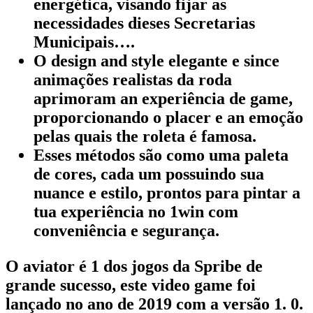
energética, visando fijar as
necessidades dieses Secretarias
Municipais….
O design and style elegante e since
animações realistas da roda
aprimoram an experiência de game,
proporcionando o placer e an emoção
pelas quais the roleta é famosa.
Esses métodos são como uma paleta
de cores, cada um possuindo sua
nuance e estilo, prontos para pintar a
tua experiência no 1win com
conveniência e segurança.
O aviator é 1 dos jogos da Spribe de
grande sucesso, este video game foi
lançado no ano de 2019 com a versão 1. 0.