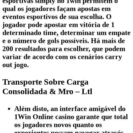
esportivas simply no 1win permitem o
qual os jogadores façam apostas em
eventos esportivos de sua escolha. O
jogador pode apostar em vitória de 1
determinado time, determinar um empate
e o número de gols possíveis. Há mais de
200 resultados para escolher, que podem
variar de acordo com os cenários carry
out jogo.
Transporte Sobre Carga
Consolidada & Mro – Ltl
Além disto, an interface amigável do
1Win Online casino garante que total
os jogadores novos quanto os
experientes possam navegar através