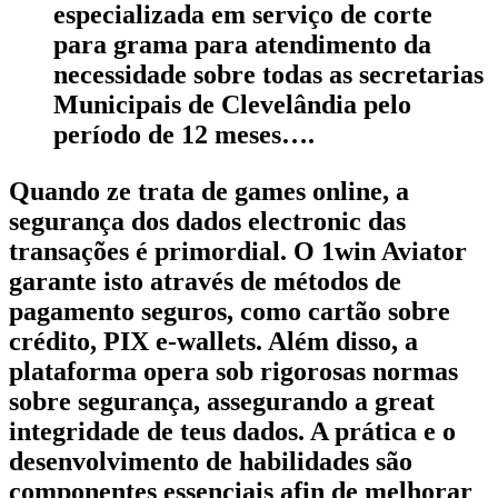
especializada em serviço de corte
para grama para atendimento da
necessidade sobre todas as secretarias
Municipais de Clevelândia pelo
período de 12 meses….
Quando ze trata de games online, a
segurança dos dados electronic das
transações é primordial. O 1win Aviator
garante isto através de métodos de
pagamento seguros, como cartão sobre
crédito, PIX e-wallets. Além disso, a
plataforma opera sob rigorosas normas
sobre segurança, assegurando a great
integridade de teus dados. A prática e o
desenvolvimento de habilidades são
componentes essenciais afin de melhorar