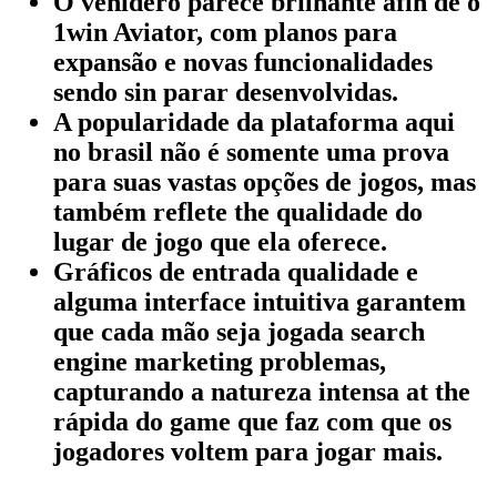
O venidero parece brilhante afin de o
1win Aviator, com planos para
expansão e novas funcionalidades
sendo sin parar desenvolvidas.
A popularidade da plataforma aqui
no brasil não é somente uma prova
para suas vastas opções de jogos, mas
também reflete the qualidade do
lugar de jogo que ela oferece.
Gráficos de entrada qualidade e
alguma interface intuitiva garantem
que cada mão seja jogada search
engine marketing problemas,
capturando a natureza intensa at the
rápida do game que faz com que os
jogadores voltem para jogar mais.