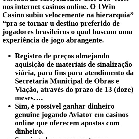
nos internet casinos online. O 1Win
Casino subiu velocemente na hierarquia”
“pra se tornar u destino preferido de
jogadores brasileiros o qual buscam uma
experiência de jogo abrangente.
Registro de preços almejando
aquisição de materiais de sinalização
viária, para fins para atendimento da
Secretaria Municipal de Obras e
Viação, através do prazo de 13 (doze)
meses….
Sim, é possível ganhar dinheiro
genuine jogando Aviator em casinos
online que oferecem apostas com
dinheiro.