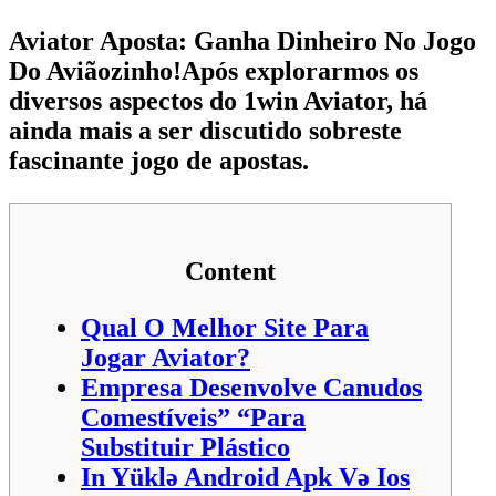
Aviator Aposta: Ganha Dinheiro No Jogo
Do Aviãozinho!
Após explorarmos os
diversos aspectos do 1win Aviator, há
ainda mais a ser discutido sobreste
fascinante jogo de apostas.
Content
Qual O Melhor Site Para
Jogar Aviator?
Empresa Desenvolve Canudos
Comestíveis” “Para
Substituir Plástico
In Yüklə Android Apk Və Ios