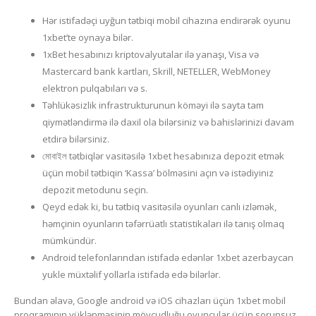
Hər istifadəçi uyğun tətbiqi mobil cihazına endirərək oyunu
1xbet’te oynaya bilər.
1xBet hesabınızı kriptovalyutalar ilə yanaşı, Visa və
Mastercard bank kartları, Skrill, NETELLER, WebMoney
elektron pulqabıları və s.
Təhlükəsizlik infrastrukturunun köməyi ilə sayta tam
qiymətləndirmə ilə daxil ola bilərsiniz və bahislərinizi davam
etdirə bilərsiniz.
মোবাইল tətbiqlər vasitəsilə 1xbet hesabınıza depozit etmək
üçün mobil tətbiqin ‘Kassa’ bölməsini açın və istədiyiniz
depozit metodunu seçin.
Qeyd edək ki, bu tətbiq vasitəsilə oyunları canlı izləmək,
həmçinin oyunların təfərrüatlı statistikaları ilə tanış olmaq
mümkündür.
Android telefonlarından istifadə edənlər 1xbet azerbaycan
yukle müxtəlif yollarla istifadə edə bilərlər.
Bundan əlavə, Google android və iOS cihazları üçün 1xbet mobil
proqramının yüklənməsinin mövcudluğu oyunçular üçün sorunsuz