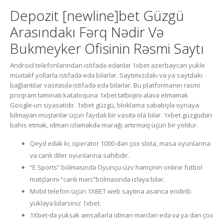
Depozit [newline]bet Güzgü
Arasındakı Fərq Nədir Və
Bukmeyker Ofisinin Rəsmi Saytı
Android telefonlarından istifadə edənlər 1xbet azerbaycan yukle
müxtəlif yollarla istifadə edə bilərlər. Saytımızdakı və ya saytdakı
bağlantılar vasitəsilə istifadə edə bilərlər. Bu platformanın rəsmi
proqram təminatı kataloquna 1xbet tətbiqini əlavə etməmək
Google-un siyasətidir. 1xbet güzgü, bloklama səbəbiylə oynaya
bilməyən müştərilər üçün faydalı bir vasitə ola bilər. 1xbet güzgüdən
bahis etmək, idman izləməkdə marağı artırmaq üçün bir yoldur.
Qeyd edək ki, operator 1000-dən çox slota, masa oyunlarına
və canlı diler oyunlarına sahibdir.
“E Sports” bölməsində Oyunçu-üzv həmçinin online futbol
matçlarını “canlı mərc”bölməsində izləyə bilər.
Mobil telefon üçün 1XBET web saytına asanca endirib
yükləyə bilərsiniz 1xbet.
1Xbet-də yüksək əmsallarla idman mərcləri edə və ya dən çox