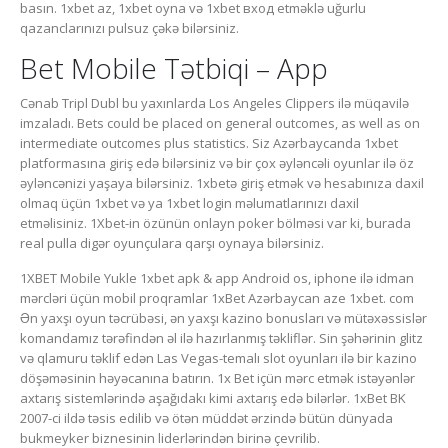
basın. 1xbet az, 1xbet oyna və 1xbet вход etməklə uğurlu
qazanclarınızı pulsuz çəkə bilərsiniz.
Bet Mobile Tətbiqi – App
Cənab Tripl Dubl bu yaxınlarda Los Angeles Clippers ilə müqavilə
imzaladı. Bets could be placed on general outcomes, as well as on
intermediate outcomes plus statistics. Siz Azərbaycanda 1xbet
platformasına giriş edə bilərsiniz və bir çox əyləncəli oyunlar ilə öz
əyləncənizi yaşaya bilərsiniz. 1xbetə giriş etmək və hesabınıza daxil
olmaq üçün 1xbet və ya 1xbet login məlumatlarınızı daxil
etməlisiniz. 1Xbet-in özünün onlayn poker bölməsi var ki, burada
real pulla digər oyunçulara qarşı oynaya bilərsiniz.
1XBET Mobile Yukle 1xbet apk & app Android os, iphone ilə idman
mərcləri üçün mobil proqramlar 1xBet Azərbaycan aze 1xbet. com
Ən yaxşı oyun təcrübəsi, ən yaxşı kazino bonusları və mütəxəssislər
komandamız tərəfindən əl ilə hazırlanmış təkliflər. Sin şəhərinin glitz
və qlamuru təklif edən Las Vegas-temalı slot oyunları ilə bir kazino
döşəməsinin həyəcanına batırın. 1x Bet içün mərc etmək istəyənlər
axtarış sistemlərində aşağıdakı kimi axtarış edə bilərlər. 1xBet BK
2007-ci ildə təsis edilib və ötən müddət ərzində bütün dünyada
bukmеykеr biznesinin liderlərindən birinə çevrilib.