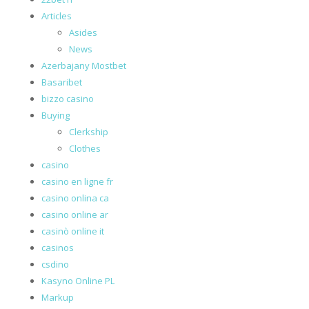
Articles
Asides
News
Azerbajany Mostbet
Basaribet
bizzo casino
Buying
Clerkship
Clothes
casino
casino en ligne fr
casino onlina ca
casino online ar
casinò online it
casinos
csdino
Kasyno Online PL
Markup