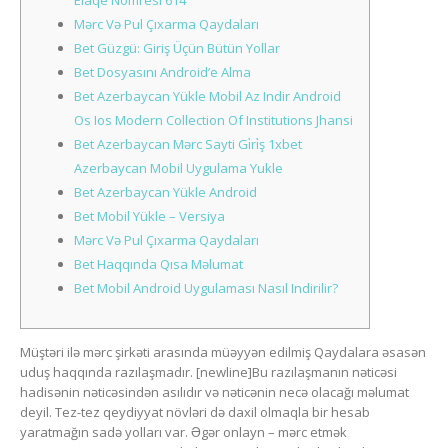
Mərc Və Pul Çıxarma Qaydaları
Bet Güzgü: Giriş Üçün Bütün Yollar
Bet Dosyasını Android’e Alma
Bet Azerbaycan Yükle Mobil Az Indir Android
Os Ios Modern Collection Of Institutions Jhansi
Bet Azerbaycan Mərc Sayti Gi̇ri̇ş 1xbet
Azerbaycan Mobil Uygulama Yukle
Bet Azerbaycan Yükle Android
Bet Mobil Yükle – Versiya
Mərc Və Pul Çıxarma Qaydaları
Bet Haqqında Qısa Məlumat
Bet Mobil Android Uygulaması Nasıl Indirilir?
Müştəri ilə mərc şirkəti arasında müəyyən edilmiş Qaydalara əsasən
uduş haqqında razılaşmadır. [newline]Bu razılaşmanın nəticəsi
hadisənin nəticəsindən asılıdır və nəticənin necə olacağı məlumat
deyil. Tez-tez qeydiyyat növləri də daxil olmaqla bir hesab
yaratmağın sadə yolları var. Əgər onlayn – mərc etmək