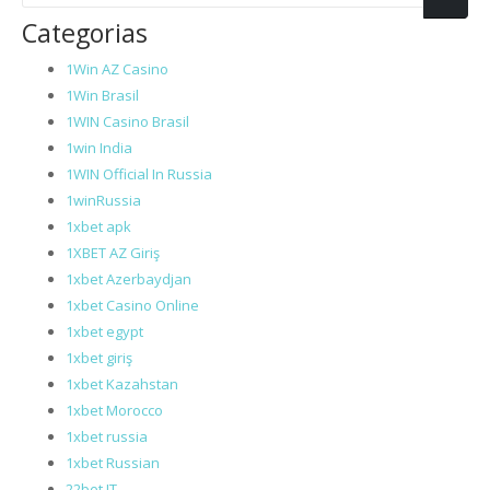
Categorias
1Win AZ Casino
1Win Brasil
1WIN Casino Brasil
1win India
1WIN Official In Russia
1winRussia
1xbet apk
1XBET AZ Giriş
1xbet Azerbaydjan
1xbet Casino Online
1xbet egypt
1xbet giriş
1xbet Kazahstan
1xbet Morocco
1xbet russia
1xbet Russian
22bet IT