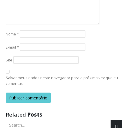
Nome
*
E-mail
*
Site
Salvar meus dados neste navegador para a próxima vez que eu
comentar.
Related
Posts