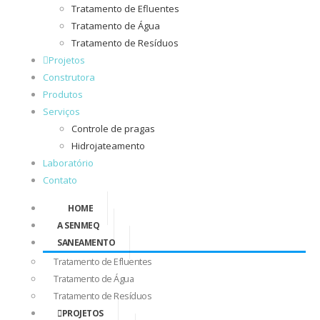
Tratamento de Efluentes
Tratamento de Água
Tratamento de Resíduos
Projetos
Construtora
Produtos
Serviços
Controle de pragas
Hidrojateamento
Laboratório
Contato
HOME
A SENMEQ
SANEAMENTO
Tratamento de Efluentes
Tratamento de Água
Tratamento de Resíduos
PROJETOS