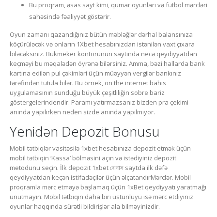
Bu proqram, əsas sayt kimi, qumar oyunları və futbol mərcləri
sahəsində fəaliyyət göstərir.
Oyun zamanı qazandığınız bütün məbləğlər dərhal balansınıza
köçürüləcək və onların 1Xbet hesabınızdan istənilən vaxt çıxara
biləcəksiniz. Bukmeker kontorunun saytında necə qeydiyyatdan
keçməyi bu məqalədən öyrənə bilərsiniz. Amma, bəzi hallarda bank
kartına edilən pul çəkimləri üçün müəyyən vergilər bankınız
tərəfindən tutula bilər. Bu örnek, on the internet bahis
uygulamasının sunduğu büyük çeşitliliğin sobre bariz
göstergelerindendir. Paramı yatırmazsanız bizden pra çekimi
anında yapılırken neden sizde anında yapılmıyor.
Yenidən Depozit Bonusu
Mobil tətbiqlər vasitəsilə 1xbet hesabınıza depozit etmək üçün
mobil tətbiqin ‘Kassa’ bölməsini açın və istədiyiniz depozit
metodunu seçin. İlk depozit 1xbet বোনাস saytda ilk dəfə
qeydiyyatdan keçən istifadəçilər üçün əlçatandırMərclər. Mobil
proqramla mərc etməyə başlamaq üçün 1xBet qeydiyyatı yaratmağı
unutmayın. Mobil tətbiqin daha biri üstünlüyü isə mərc etdiyiniz
oyunlar haqqında sürətli bildirişlər ala bilməyinizdir.