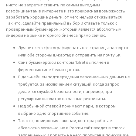
никто не запретит ставить по самым выгодным
коэффициентам в интернете и это прекрасная возможность
заработать хорошие деньги, от чего нельзя отказываться.
Так что, сделайте правильный выбор и ставьте только с
проверенным букмекером, который является абсолютным
лидером на рынке игорного бизнеса прямо сейчас.
Лучше всего сфотографировать все страницы паспорта
(или обе стороны ID-карты) и отправить на почту БК.
Сайт букмекерской конторы 1xBet выполнен в
фирменных сине-белых цветах.
В дальнейшем подтверждения персональных данных не
требуется, за исключением ситуаций, когда запрос
делается службой безопасности, например, при
регулярных выплатах на разные реквизиты.
Под обычной ставкой понимают пари, в котором
выбрано одно спортивное событие.
Так что, по мировым законам, контора работает
абсолютно легально, но в России сайт входит в список
запрещенных и попасть на него прописав в поисковике