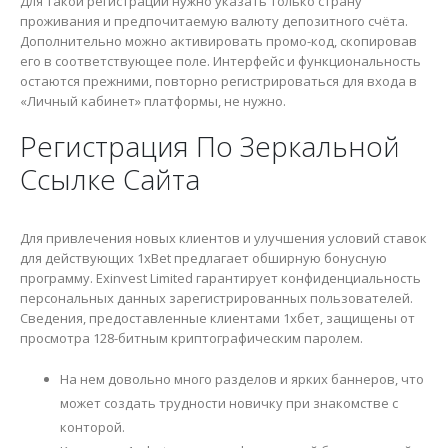
Для такой регистрации нужно указать только страну
проживания и предпочитаемую валюту депозитного счёта.
Дополнительно можно активировать промо-код, скопировав
его в соответствующее поле. Интерфейс и функциональность
остаются прежними, повторно регистрироваться для входа в
«Личный кабинет» платформы, не нужно.
Регистрация По Зеркальной
Ссылке Сайта
Для привлечения новых клиентов и улучшения условий ставок
для действующих 1xBet предлагает обширную бонусную
программу. Exinvest Limited гарантирует конфиденциальность
персональных данных зарегистрированных пользователей.
Сведения, предоставленные клиентами 1xбет, защищены от
просмотра 128-битным криптографическим паролем.
На нем довольно много разделов и ярких баннеров, что
может создать трудности новичку при знакомстве с
конторой.