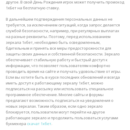
другое. В свой День Рождения игрок может получить промокод
1хБет на бесплатную ставку.
В дальнейшем подтверждения персональных данных не
требуется, за исключением ситуаций, когда запрос делается
службой безопасности, например, при регулярных выплатах
на разные реквизиты. Поэтому, перед использованием
зеркала 1хбет, необходимо быть осведомленным,
бдительным и принять все меры предосторожности для
защиты своих данных и собственной безопасности. Зеркало
обеспечивает стабильную работу и быстрый доступ к
информации, что позволяет пользователям комфортно
проводить время на сайте и получать удовольствие от игры.
Если вы хотите быть в курсе последних обновлений и всегда
иметь доступ к работающему зеркалу 1хбет, можно
подписаться на рассылку или использовать специальное
программное обеспечение. Многие сайты и форумы
предлагают возможность подписаться на уведомления о
новых зеркалах. Таким образом, если одно зеркало
блокируется, пользователи могут перейти на другое
работающее зеркало и продолжить пользоваться услугами
букмекера
скачат 1хбет
.