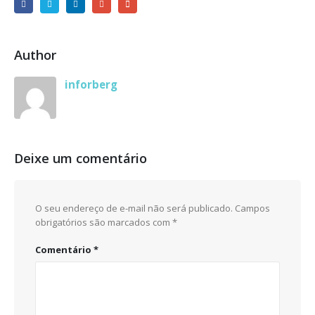
Author
inforberg
Deixe um comentário
O seu endereço de e-mail não será publicado.
Campos
obrigatórios são marcados com
*
Comentário
*