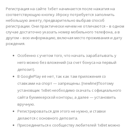
Регистрация на сайте 1хбет начинается после нажатия на
соответствующую кнопку. Игроку потребуется заполнить
небольшую анкету, предварительно выбрав способ
регистрации. Они практически ничем не отличаются – в одном
случае достаточно указать номер мобильного телефона, а в
другом – всю информацию, включая место проживания и дату
рождения.
Особенно с учетом того, что начать зарабатывать у
него можно без вложений (за счет бонуса на первый
депозит).
В GooglePlay её нет, так как там приложения со
ставками на спорт — запрещены. [newline]Поэтому
установщик 1xBet необходимо скачать с официального
сайта букмекерской конторы, а далее — установить
вручную.
Регистрироваться для этого не нужно, и ставки
делаются с основного депозита.
Присоединиться к сообществу любителей 1хBet можно