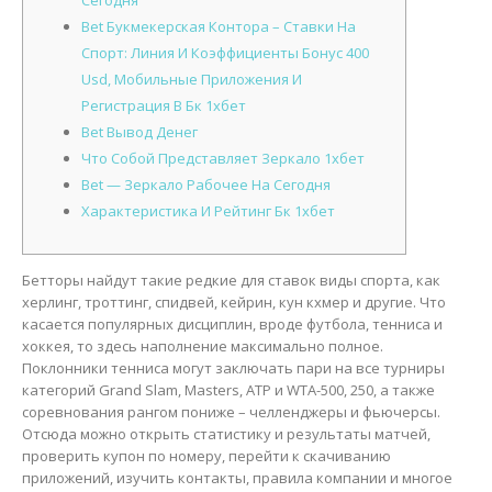
Bet Букмекерская Контора – Ставки На
Спорт: Линия И Коэффициенты Бонус 400
Usd, Мобильные Приложения И
Регистрация В Бк 1хбет
Bet Вывод Денег
Что Собой Представляет Зеркало 1хбет
Bet — Зеркало Рабочее На Сегодня
Характеристика И Рейтинг Бк 1хбет
Бетторы найдут такие редкие для ставок виды спорта, как
херлинг, троттинг, спидвей, кейрин, кун кхмер и другие. Что
касается популярных дисциплин, вроде футбола, тенниса и
хоккея, то здесь наполнение максимально полное.
Поклонники тенниса могут заключать пари на все турниры
категорий Grand Slam, Masters, ATP и WTA-500, 250, а также
соревнования рангом пониже – челленджеры и фьючерсы.
Отсюда можно открыть статистику и результаты матчей,
проверить купон по номеру, перейти к скачиванию
приложений, изучить контакты, правила компании и многое