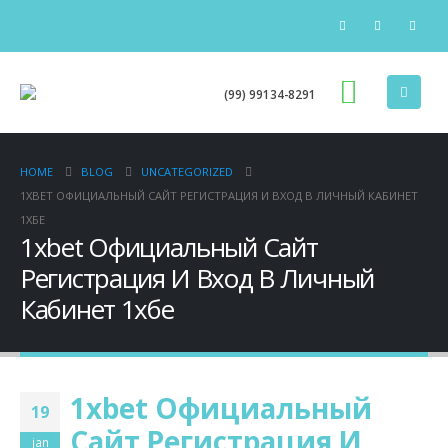
(99) 99134-8291
HOME
BLOG
UNCATEGORIZED
1XBET ОФИЦИАЛЬНЫЙ САЙТ РЕГИСТРАЦИЯ И ВХОД В ЛИЧНЫЙ КАБИНЕТ
1ХБЕ
1xbet Официальный Сайт
Регистрация И Вход В Личный
Кабинет 1хбе
1xbet Официальный
19
Сайт Регистрация И
jan