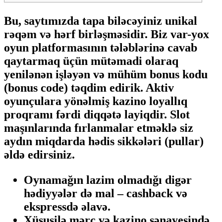
Bu, saytımızda tapa biləcəyiniz unikal
rəqəm və hərf birləşməsidir. Biz var-yox
oyun platformasının tələblərinə cavab
qaytarmaq üçün mütəmadi olaraq
yenilənən işləyən və mühüm bonus kodu
(bonus code) təqdim edirik. Aktiv
oyunçulara yönəlmiş kazino loyallıq
proqramı fərdi diqqətə layiqdir. Slot
maşınlarında fırlanmalar etməklə siz
aydın miqdarda hədis sikkələri (pullar)
əldə edirsiniz.
Oynamağın lazim olmadığı digər
hədiyyələr də mal – cashback və
ekspressdə əlavə.
Xüsusilə mərc və kazino sənayesində