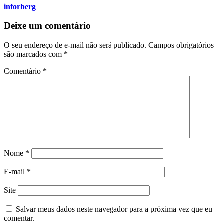
inforberg
Deixe um comentário
O seu endereço de e-mail não será publicado.
Campos obrigatórios
são marcados com
*
Comentário
*
Nome
*
E-mail
*
Site
Salvar meus dados neste navegador para a próxima vez que eu
comentar.