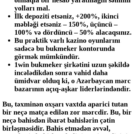
yolları mal.
İlk depoziti etsəniz, +200%, ikinci
məbləği etsəniz – 150%, üçüncü –
100% və dördüncü – 50% alacaqsınız.
Bu praktik varlı kazino oyunlarını
sadəcə bu bukmeker kontorunda
görmək mümkündür.
1win bukmeker şirkətini uzun şəkildə
incələdikdən sonra vahid daha
ümidvar olduq ki, o Azərbaycan mərc
bazarının açıq-aşkar liderlərindəndir.
Bu, təxminən oxşarı vaxtda aparici tutan
bir neçə matça edilən zor mərcdir. Bu, bir
neçə bahisdən ibarət bahislərin çətin
birləşməsidir. Bahis etmədən əvvəl,