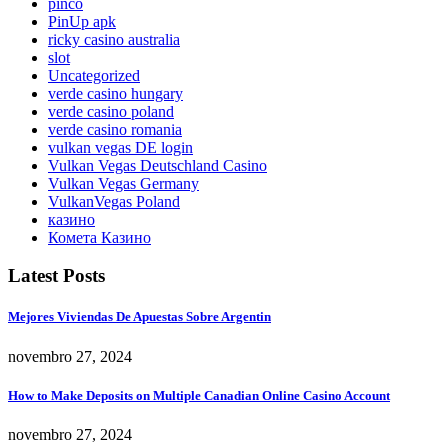
pinco
PinUp apk
ricky casino australia
slot
Uncategorized
verde casino hungary
verde casino poland
verde casino romania
vulkan vegas DE login
Vulkan Vegas Deutschland Casino
Vulkan Vegas Germany
VulkanVegas Poland
казино
Комета Казино
Latest Posts
Mejores Viviendas De Apuestas Sobre Argentin
novembro 27, 2024
How to Make Deposits on Multiple Canadian Online Casino Account
novembro 27, 2024