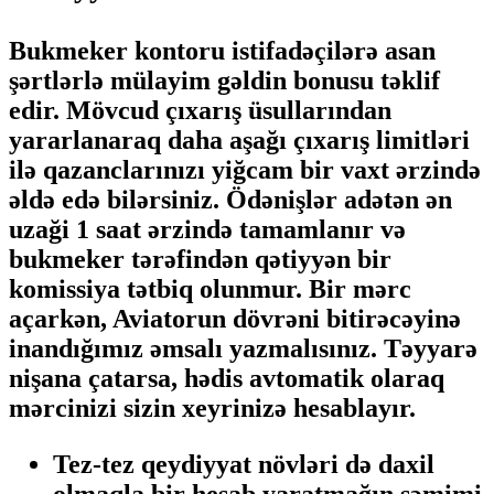
Bukmeker kontoru istifadəçilərə asan
şərtlərlə mülayim gəldin bonusu təklif
edir. Mövcud çıxarış üsullarından
yararlanaraq daha aşağı çıxarış limitləri
ilə qazanclarınızı yiğcam bir vaxt ərzində
əldə edə bilərsiniz. Ödənişlər adətən ən
uzaği 1 saat ərzində tamamlanır və
bukmeker tərəfindən qətiyyən bir
komissiya tətbiq olunmur. Bir mərc
açarkən, Aviatorun dövrəni bitirəcəyinə
inandığımız əmsalı yazmalısınız. Təyyarə
nişana çatarsa, hədis avtomatik olaraq
mərcinizi sizin xeyrinizə hesablayır.
Tez-tez qeydiyyat növləri də daxil
olmaqla bir hesab yaratmağın səmimi