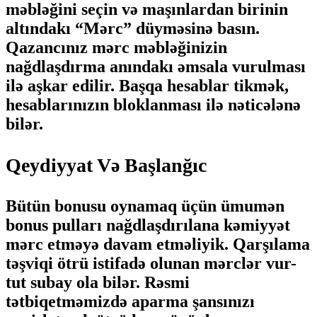
məbləğini seçin və maşınlardan birinin
altındakı “Mərc” düyməsinə basın.
Qazancınız mərc məbləğinizin
nağdlaşdırma anındakı əmsala vurulması
ilə aşkar edilir. Başqa hesablar tikmək,
hesablarınızın bloklanması ilə nəticələnə
bilər.
Qeydiyyat Və Başlanğıc
Bütün bonusu oynamaq üçün ümumən
bonus pulları nağdlaşdırılana kəmiyyət
mərc etməyə davam etməliyik. Qarşılama
təşviqi ötrü istifadə olunan mərclər vur-
tut subay ola bilər. Rəsmi
tətbiqetməmizdə aparma şansınızı