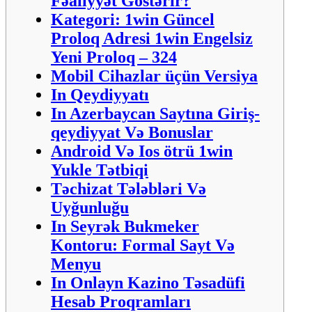
Fəaliyyət Göstərir?
Kategori: 1win Güncel
Proloq Adresi 1win Engelsiz
Yeni Proloq – 324
Mobil Cihazlar üçün Versiya
In Qeydiyyatı
In Azerbaycan Saytına Giriş-
qeydiyyat Və Bonuslar
Android Və Ios ötrü 1win
Yukle Tətbiqi
Təchizat Tələbləri Və
Uyğunluğu
In Seyrək Bukmeker
Kontoru: Formal Sayt Və
Menyu
In Onlayn Kazino Təsadüfi
Hesab Proqramları