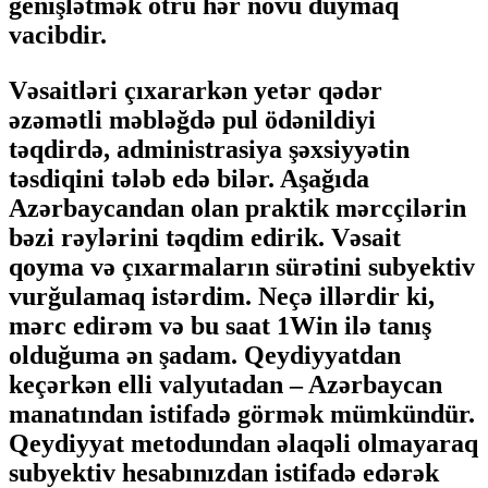
genişlətmək ötrü hər növü duymaq
vacibdir.
Vəsaitləri çıxararkən yetər qədər
əzəmətli məbləğdə pul ödənildiyi
təqdirdə, administrasiya şəxsiyyətin
təsdiqini tələb edə bilər. Aşağıda
Azərbaycandan olan praktik mərcçilərin
bəzi rəylərini təqdim edirik. Vəsait
qoyma və çıxarmaların sürətini subyektiv
vurğulamaq istərdim. Neçə illərdir ki,
mərc edirəm və bu saat 1Win ilə tanış
olduğuma ən şadam. Qeydiyyatdan
keçərkən elli valyutadan – Azərbaycan
manatından istifadə görmək mümkündür.
Qeydiyyat metodundan əlaqəli olmayaraq
subyektiv hesabınızdan istifadə edərək