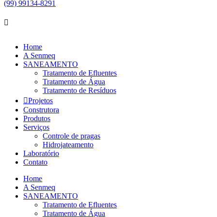
(99) 99134-8291
Home
A Senmeq
SANEAMENTO
Tratamento de Efluentes
Tratamento de Água
Tratamento de Resíduos
Projetos
Construtora
Produtos
Serviços
Controle de pragas
Hidrojateamento
Laboratório
Contato
Home
A Senmeq
SANEAMENTO
Tratamento de Efluentes
Tratamento de Água