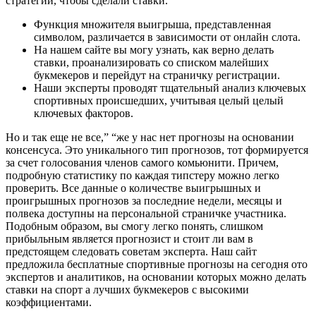
стратегии, чтобы сделали ставки.
Функция множителя выигрыша, представленная
символом, различается в зависимости от онлайн слота.
На нашем сайте вы могу узнать, как верно делать
ставки, проанализировать со списком малейших
букмекеров и перейдут на страничку регистрации.
Наши эксперты проводят тщательный анализ ключевых
спортивных происшедших, учитывая целый целый
ключевых факторов.
Но и так еще не все,” “же у нас нет прогнозы на основании
консенсуса. Это уникального тип прогнозов, тот формируется
за счет голосования членов самого комьюнити. Причем,
подробную статистику по каждая типстеру можно легко
проверить. Все данные о количестве выигрышных и
проигрышных прогнозов за последние недели, месяцы и
полвека доступны на персональной страничке участника.
Подобным образом, вы смогу легко понять, слишком
прибыльным является прогнозист и стоит ли вам в
предстоящем следовать советам эксперта. Наш сайт
предложила бесплатные спортивные прогнозы на сегодня ото
экспертов и аналитиков, на основании которых можно делать
ставки на спорт а лучших букмекеров с высокими
коэффициентами.