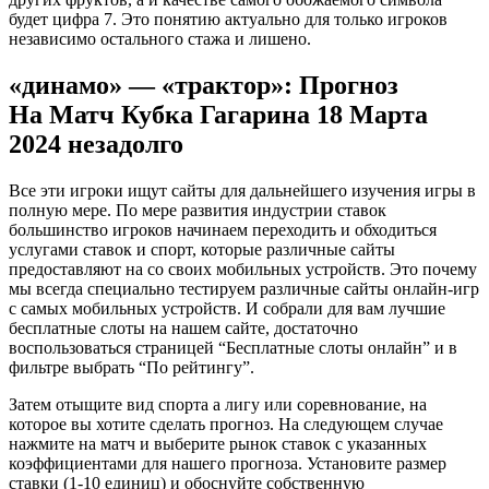
будет цифра 7. Это понятию актуально для только игроков
независимо остального стажа и лишено.
«динамо» — «трактор»: Прогноз
На Матч Кубка Гагарина 18 Марта
2024 незадолго
Все эти игроки ищут сайты для дальнейшего изучения игры в
полную мере. По мере развития индустрии ставок
большинство игроков начинаем переходить и обходиться
услугами ставок и спорт, которые различные сайты
предоставляют на со своих мобильных устройств. Это почему
мы всегда специально тестируем различные сайты онлайн-игр
с самых мобильных устройств. И собрали для вам лучшие
бесплатные слоты на нашем сайте, достаточно
воспользоваться страницей “Бесплатные слоты онлайн” и в
фильтре выбрать “По рейтингу”.
Затем отыщите вид спорта а лигу или соревнование, на
которое вы хотите сделать прогноз. На следующем случае
нажмите на матч и выберите рынок ставок с указанных
коэффициентами для нашего прогноза. Установите размер
ставки (1-10 единиц) и обоснуйте собственную