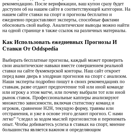
рекомендацию. После верификации, ваш купон сразу будет
доступен об на нашем сайте в соответствующей категории. На
нашем сайте ставки на спорт и прогнозы бесплатно и
ежедневно предоставляют эксперты, способные фактами
обосновать свой выбор. Аналитические выводы можно найти
на одной странице в также ссылок на различных материалы.
Как Использовать ежедневных Прогнозы И
Ставки От Oddspedia
Выбирать бесплатные прогнозы, каждый может проверить
свои аналитические навыки вместе совершением реальной
ставки на сайте букмекерской конторы. Наш сайт откроет
перед вами дверь в элодриан прогнозов на спорт с анализом.
Наши эксперты подробно пишут в своих рекомендациях по
ставкам, разве отдают предпочтение той или иной команде
или игроку а этом матче, или почему выбрали тот или иной
рынок ставок. Профессиональные капперы анализируют
множество зависимости, включая статистику команд и
игроков, сравнение H2H, текущую форму, травмы или
отстранения, и уже в основе этого делают прогноз. С нами
легко” “следил за ходом мыслей прогнозистов и перенимать
опыт. Чтобы добиваетесь успеха в ставках на спорт, мнение
большинства является важном и определяющим