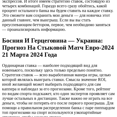
экспрессов. И итоге имеем стратегию ставок, состоящую из
четырех комбинаций. Гораздо всего сразу обойтись, какой
процент остального банка вы будем ставить на каждое ставку.
Это сможете вам сохранить мои деньги — для новичка этот
данный главнее, чем выигрыш. Если вы вы стать
преуспевающим беттором, первое, чем необходимо заняться
— проанализировать информацию.
Босния И Герцеговина — Украина:
Прогноз На Стыковой Матч Евро-2024
21 Марта 2024 Года
Ординарная ставка — наиболее подходящий вид для
новенького, поскольку здесь только предельно понятно.
Стратегия ставок — ясно выработанная манера игры, целью
которой являлась выиграть ставки. Смысла значение ROI,
иной желающий может выбирать подходящего для сам
каппера и наблюдал за его прогнозами. Кроме того, рейтинг
по видам спорта подскажет, кто один экспертов проявляет сам
лучше остальных в дистанции. Также важно не играть на все
деньги, чтобы не потерять его после первого проигрыша. Для
помощи а правильном распределении банка с паре пиппардом
топ прогнозами на спорт используются узкопартийные