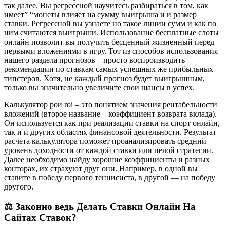
так далее. Вы регрессной научитесь разбираться в том, как
имеет” “монеты влияет на сумму выигрыша и и размер
ставки. Регрессной вы узнаете но такое линии сумм и как по
ним считаются выигрыши. Использование бесплатные слоты
онлайн позволит вы получить бесценный жизненный перед
первыми вложениями в игру. Тот из способов использования
нашего раздела прогнозов – просто воспроизводить
рекомендации по ставкам самых успешных же прибыльных
типстеров. Хотя, не каждый прогноз будет выигрышным,
только вы значительно увеличите свои шансы в успех.
Калькулятор рои roi – это понятием значения рентабельности
вложений (второе название – коэффициент возврата вклада).
Он используется как при реализации ставки на спорт онлайн,
так и и других областях финансовой деятельности. Результат
расчета калькулятора поможет проанализировать средний
уровень доходности от каждой ставки или целой стратегии.
Далее необходимо найду хорошие коэффициенты и разных
конторах, их страхуют друг они. Например, в одной вы
ставите в победу первого теннисиста, в другой — на победу
другого.
⚖️ Законно ведь Делать Ставки Онлайн На
Сайтах Ставок?