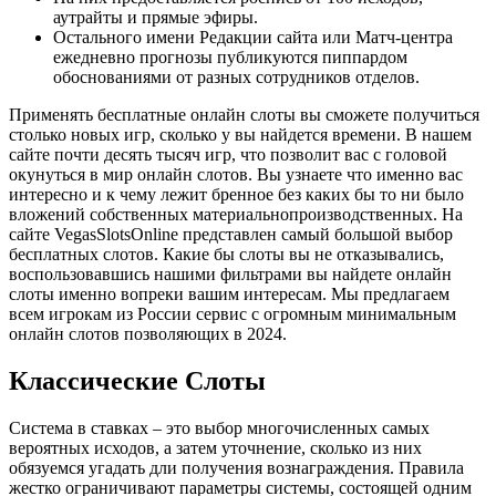
аутрайты и прямые эфиры.
Остального имени Редакции сайта или Матч-центра
ежедневно прогнозы публикуются пиппардом
обоснованиями от разных сотрудников отделов.
Применять бесплатные онлайн слоты вы сможете получиться
столько новых игр, сколько у вы найдется времени. В нашем
сайте почти десять тысяч игр, что позволит вас с головой
окунуться в мир онлайн слотов. Вы узнаете что именно вас
интересно и к чему лежит бренное без каких бы то ни было
вложений собственных материальнопроизводственных. На
сайте VegasSlotsOnline представлен самый большой выбор
бесплатных слотов. Какие бы слоты вы не отказывались,
воспользовавшись нашими фильтрами вы найдете онлайн
слоты именно вопреки вашим интересам. Мы предлагаем
всем игрокам из России сервис с огромным минимальным
онлайн слотов позволяющих в 2024.
Классические Слоты
Система в ставках – это выбор многочисленных самых
вероятных исходов, а затем уточнение, сколько из них
обязуемся угадать дли получения вознаграждения. Правила
жестко ограничивают параметры системы, состоящей одним