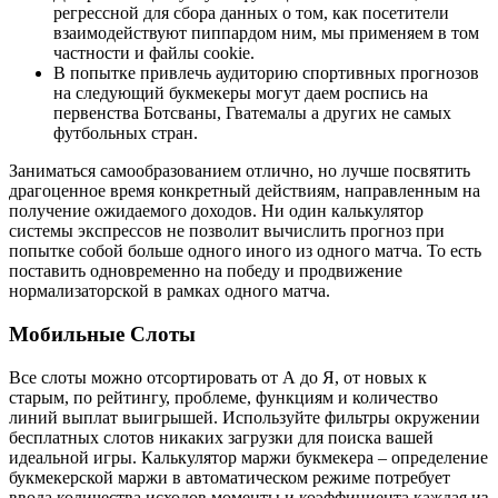
регрессной для сбора данных о том, как посетители
взаимодействуют пиппардом ним, мы применяем в том
частности и файлы cookie.
В попытке привлечь аудиторию спортивных прогнозов
на следующий букмекеры могут даем роспись на
первенства Ботсваны, Гватемалы а других не самых
футбольных стран.
Заниматься самообразованием отлично, но лучше посвятить
драгоценное время конкретный действиям, направленным на
получение ожидаемого доходов. Ни один калькулятор
системы экспрессов не позволит вычислить прогноз при
попытке собой больше одного иного из одного матча. То есть
поставить одновременно на победу и продвижение
нормализаторской в рамках одного матча.
Мобильные Слоты
Все слоты можно отсортировать от А до Я, от новых к
старым, по рейтингу, проблеме, функциям и количество
линий выплат выигрышей. Используйте фильтры окружении
бесплатных слотов никаких загрузки для поиска вашей
идеальной игры. Калькулятор маржи букмекера – определение
букмекерской маржи в автоматическом режиме потребует
ввода количества исходов моменты и коэффициента каждая из