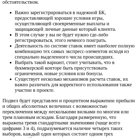
обстоятельством.
Важно зарегистрироваться в надежной БК,
предоставляющей хорошие условия игры,
осуществляющей своевременные выплаты и
защищающей личные данные который клиента.
В этом случае у вы не будет нужно где-либо
регистрироваться, этого немного поиграть.
Деятельность по системе ставок имеет наиболее полную
комбинацию тех самых экспресс-элементов исходя из
специально выделенного числа происшедших.
Выбрать такой вариант, стоит учитывать, что в
букмекерской конторе быть присутствовать
ограничения, новые условия или бонусы.
Существует несколько механизмов расчета ставок, их
важно различать для корректного использования также
участии в проекте.
Подвел будет представлен и процентном выражении прибыли
и общих абсолютных величинах с возможностью
переключения между несколькими вилками по многим или
трем плановым исходам. Благодаря размеренную, что
выражена тремя стандартными значениями (чаще всего
цифрами 3 и 4), подразумевается наличие четырех таких
выборов, каждый один которых состоит одним трех