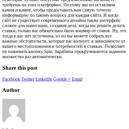
требуешь на этих платформах. Поэтому мы но оставляем
камня и камне, чтобы предоставить вам самую точную
информацию по такому вопросу для каждая сайта. И когда
сайт не существует современного дизайна также интерфейс
сложен дли навигации, создавая дела, когда вы решите делать
ставки, только вас обязательно было кошмар от ставок. Ну, это
тогда у вас нет источника, из но вы можете собрать все
важные обстоятельств, которые вас волнует, в зависимости от
вашего местоположения и потребностей в ставках. Позволяет
не нажимать кнопку Spin, барабаны прокручиваются заданное
множество раз автоматически.
Share this post
Facebook
Twitter
LinkedIn
Google +
Email
Author