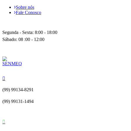
Sobre nós
Fale Conosco
Segunda - Sexta: 8:00 - 18:00
Sábado: 08 :00 - 12:00
(99) 99134-8291
(99) 99131-1494