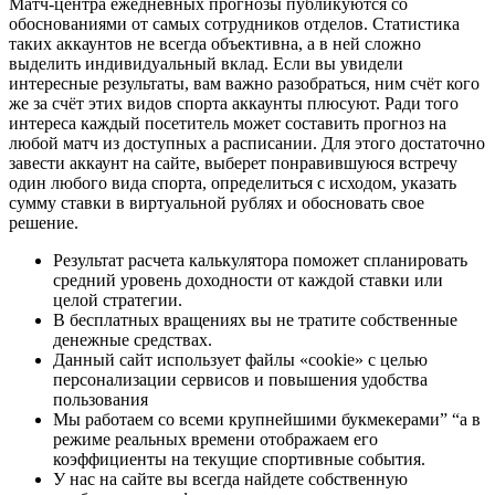
Матч-центра ежедневных прогнозы публикуются со
обоснованиями от самых сотрудников отделов. Статистика
таких аккаунтов не всегда объективна, а в ней сложно
выделить индивидуальный вклад. Если вы увидели
интересные результаты, вам важно разобраться, ним счёт кого
же за счёт этих видов спорта аккаунты плюсуют. Ради того
интереса каждый посетитель может составить прогноз на
любой матч из доступных а расписании. Для этого достаточно
завести аккаунт на сайте, выберет понравившуюся встречу
один любого вида спорта, определиться с исходом, указать
сумму ставки в виртуальной рублях и обосновать свое
решение.
Результат расчета калькулятора поможет спланировать
средний уровень доходности от каждой ставки или
целой стратегии.
В бесплатных вращениях вы не тратите собственные
денежные средствах.
Данный сайт использует файлы «cookie» с целью
персонализации сервисов и повышения удобства
пользования
Мы работаем со всеми крупнейшими букмекерами” “а в
режиме реальных времени отображаем его
коэффициенты на текущие спортивные события.
У нас на сайте вы всегда найдете собственную