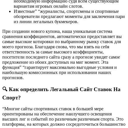
необходимую информацию судя всем существующим
вариантам игровых онлайн слотов.
Известные” “журналисты, спортсмены и спортивные
обозреватели предлагают моменты для заключения пари
из линии легальных букмекеров.
При создании нового купона, наша уникальная система
сравнения коэффициентов, автоматически предоставляет вы
самые высокие котировки по выбранному рынку ставок для
моего прогноза. Благодаря снова, что мы взять на себя
ответственность за самые высокого коэффициенты,
посетители последнего сайта сразу а прогнозе увидят самое
предложение из обоих доступных на миг момент. Эта
функция” “гарантирует максимально выгодные условия и
наибольшую комиссионных при использовании наших
прогнозов.
🔍 Как определить Легальный Сайт Ставок На
Спорт?
“Многие сайты спортивных ставок в большей мере
ориентированы на обеспечение наилучшего освещения
высших лиг и событий по различным различным спорта. Это
платформы, на которых должно сосредоточиться большинство