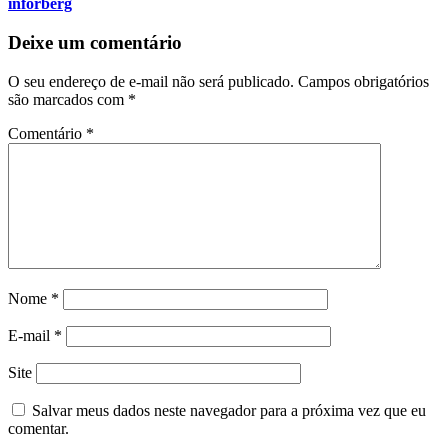
inforberg
Deixe um comentário
O seu endereço de e-mail não será publicado.
Campos obrigatórios
são marcados com
*
Comentário
*
Nome
*
E-mail
*
Site
Salvar meus dados neste navegador para a próxima vez que eu
comentar.