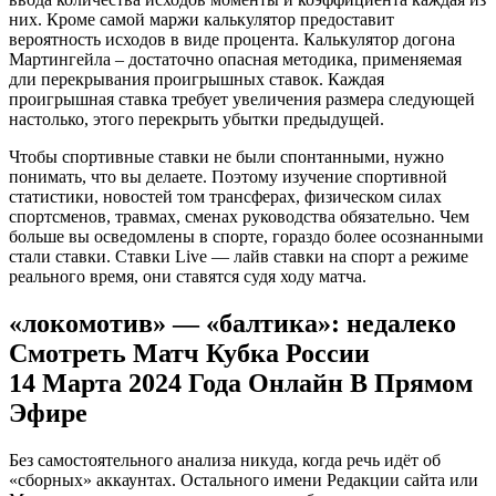
них. Кроме самой маржи калькулятор предоставит
вероятность исходов в виде процента. Калькулятор догона
Мартингейла – достаточно опасная методика, применяемая
дли перекрывания проигрышных ставок. Каждая
проигрышная ставка требует увеличения размера следующей
настолько, этого перекрыть убытки предыдущей.
Чтобы спортивные ставки не были спонтанными, нужно
понимать, что вы делаете. Поэтому изучение спортивной
статистики, новостей том трансферах, физическом силах
спортсменов, травмах, сменах руководства обязательно. Чем
больше вы осведомлены в спорте, гораздо более осознанными
стали ставки. Ставки Live — лайв ставки на спорт а режиме
реального время, они ставятся судя ходу матча.
«локомотив» — «балтика»: недалеко
Смотреть Матч Кубка России
14 Марта 2024 Года Онлайн В Прямом
Эфире
Без самостоятельного анализа никуда, когда речь идёт об
«сборных» аккаунтах. Остального имени Редакции сайта или