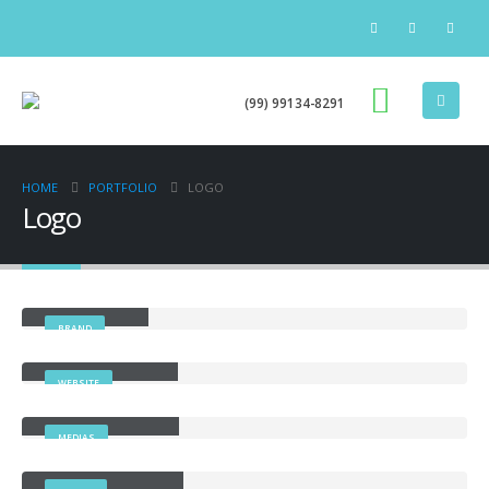
(99) 99134-8291
HOME
PORTFOLIO
LOGO
Logo
Large Slider
BRAND
Full Width Slider
WEBSITE
Full Width Video
MEDIAS
Masonry Images