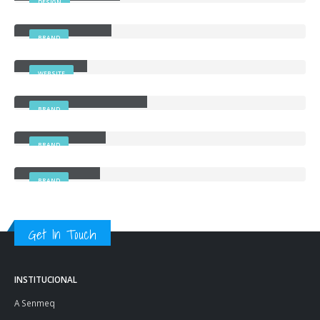
DESIGN
Sticky Content
BRAND
Carousel
WEBSITE
Left and Right Sidebar
BRAND
Right Sidebar
BRAND
Left Sidebar
BRAND
Get In Touch
INSTITUCIONAL
A Senmeq