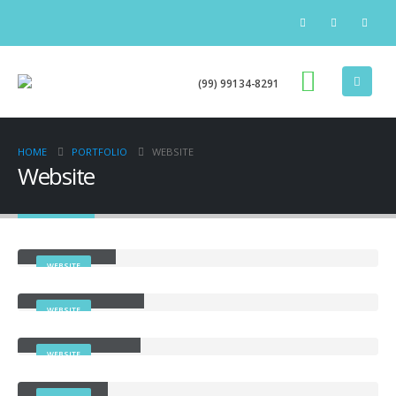
(99) 99134-8291
HOME
PORTFOLIO
WEBSITE
Website
Wide Slider
WEBSITE
Full Width Slider
WEBSITE
Porto Branding
WEBSITE
Carousel