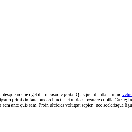
llentesque neque eget diam posuere porta. Quisque ut nulla at nunc
vehi
 ipsum primis in faucibus orci luctus et ultrices posuere cubilia Curae; I
es sem ante quis sem. Proin ultricies volutpat sapien, nec scelerisque ligu