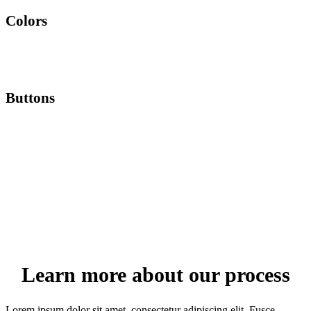
Colors
Lorem ipsum dolor sit amet, consectetur adipiscing elit. Quisque
rutrum pellentesque imperdiet. Nulla lacinia iaculis nulla.
Buttons
Lorem ipsum dolor sit amet, consectetur adipiscing elit. Quisque
rutrum pellentesque imperdiet. Nulla lacinia iaculis nulla.
Learn more about our process
Lorem ipsum dolor sit amet, consectetur adipiscing elit. Fusce