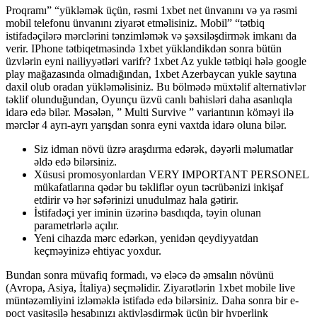
Proqramı” “yükləmək üçün, rəsmi 1xbet net ünvanını və ya rəsmi
mobil telefonu ünvanını ziyarət etməlisiniz. Mobil” “tətbiq
istifadəçilərə mərclərini tənzimləmək və şəxsiləşdirmək imkanı da
verir. IPhone tətbiqetməsində 1xbet yükləndikdən sonra bütün
üzvlərin eyni nailiyyətləri varifr? 1xbet Az yukle tətbiqi hələ google
play mağazasında olmadığından, 1xbet Azerbaycan yukle saytına
daxil olub oradan yükləməlisiniz. Bu bölmədə müxtəlif alternativlər
təklif olunduğundan, Oyunçu üzvü canlı bahisləri daha asanlıqla
idarə edə bilər. Məsələn, ” Multi Survive ” variantının köməyi ilə
mərclər 4 ayrı-ayrı yarışdan sonra eyni vaxtda idarə oluna bilər.
Siz idman növü üzrə araşdırma edərək, dəyərli məlumatlar
əldə edə bilərsiniz.
Xüsusi promosyonlardan VERY IMPORTANT PERSONEL
mükafatlarına qədər bu təkliflər oyun təcrübənizi inkişaf
etdirir və hər səfərinizi unudulmaz hala gətirir.
İstifadəçi yer iminin üzərinə basdıqda, təyin olunan
parametrlərlə açılır.
Yeni cihazda mərc edərkən, yenidən qeydiyyatdan
keçməyinizə ehtiyac yoxdur.
Bundan sonra müvafiq formadı, və eləcə də əmsalın növünü
(Avropa, Asiya, İtaliya) seçməlidir. Ziyarətlərin 1xbet mobile live
müntəzəmliyini izləməklə istifadə edə bilərsiniz. Daha sonra bir e-
poçt vasitəsilə hesabınızı aktivləşdirmək üçün bir hyperlink