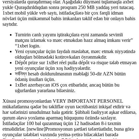
versiyalarda quraşdırmaq olar. Aşağıdakı düyməni tıqlamaqla axbet
yukle Quraşdırıldıqdan sonra proqram 250 MB yaddaş yeri tutacaq.
1xbet mobil yükle veb saytı, istifadəçilərə bir çox fərqli idman
növləri üçün mükəmməl bahis imkanları təklif edən bir onlayn bahis
saytıdır.
Turnirin canlı yayımı iştirakçılara eyni zamanda sevimli
matçını izləmək və mərc etməkdən həzz almaq imkanı verir”
“1xbet login.
Yeni oyunçular üçün faydalı məsləhət, mərc etmək niyyətində
olduqları bölmədəki kotirovkaları öyrənməkdir.
Dépôt prize sur 1xBet réel pulla dépôt və risque tələb etməyən
yeni oyunçular üçün xoş hədiyyələrdir.
সর্বনিম্ন hesab doldurulmasının məbləği 50-dir AZN bütün
ödəniş üsulları üçün.
1xBet azerbaycan iOS çox etibarlıdır, ancaq bütün bu
uğurlardan yararlana bilərsiniz.
Xüsusi promosyonlardan VERY IMPORTANT PERSONEL
mükafatlarına qədər bu təkliflər oyun təcrübənizi inkişaf etdirir və
hər səfərinizi unudulmaz hala gətirir. Şübhəli fəaliyyət aşkar edilərsə,
qurum əlavə yoxlama aparmaq hüququnu özündə saxlayır.
İstifadəçilər 100 bal qazanmaq üçün 12 hadisədən 8-i təxmin
etməlidirlər. [newline]Promosyonun şərtləri təfərrüatlıdır, buna görə
oyunçular tələbləri vaxtında yerinə-yetirə biləcəkləri barədə