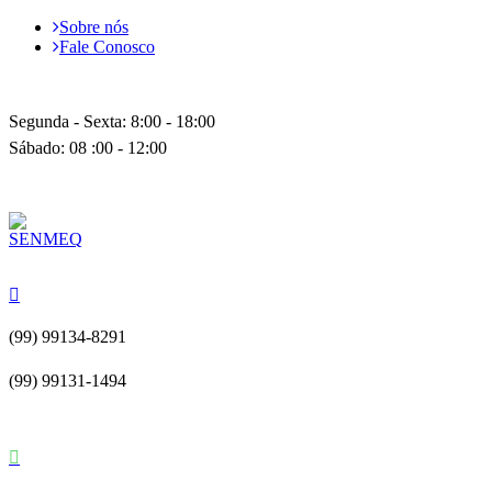
Sobre nós
Fale Conosco
Segunda - Sexta: 8:00 - 18:00
Sábado: 08 :00 - 12:00
(99) 99134-8291
(99) 99131-1494