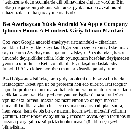
“tətbiqetmə üçün seçimlərdə dili bilməyinizə ehtiyac yoxdur. Biri
tətbiqi mağazadan yükləməkdir, ancaq yükləmədən əvvəl mobil
cihazınızda – daha çox ayar etməlisiniz.
Bet Azərbaycan Yükle Android Və Apple Company
Iphone: Bonus A Hundred, Giriş, Idman Mərcləri
Çox vaxt Google android əməliyyat sistemindəki – cihazların
sahibləri 1xbet yukle istəyirlər. Digər xarici saytlar kimi, 1xbet mərc
saytı de uma Azərbaycanda qanunsuz işləyir. Bu səbəbdən, hazırda
ünvanda dəyişikliklər edilir, lakin oyunçuların hesabları dəyişmədən
yenisinə ötürülür. 1xBet uzun illərdir ki, inkişafını dəstəklədiyi
futbol, UFC və kibersport üzrə mərclər xüsusilə populyardır.
Bəzi bölgələrdə istifadəçilərin giriş problemi ola bilər və bu halda
istifadəçilər 1xbet vpn ilə bu problemi həll edə bilərlər. İstifadəçilər
üçün bu problem daimi olaraq həll edilmir və bir müddət vpn istifadə
etdikdən sonra yenidən problem yaranır. İşçilər daha sonra 1xbet
vpn ilə daxil olmalı, məsələlərə mərc etməli və onlayn mərclər
etməlidirlər. İllər ərzində bir neçə ev matçında oynadıqdan sonra,
həm yaxşı, həm də pis bir ev matçını keçirməyin müxtəlif yollarını
gördüm. 1xbet Poker ev oyununa girməzdən əvvəl, oyun təcrübəsini
pozacaq xoşagəlməz sürprizlərin olmaması üçün bir neçə şeyi
bilməlisiniz.