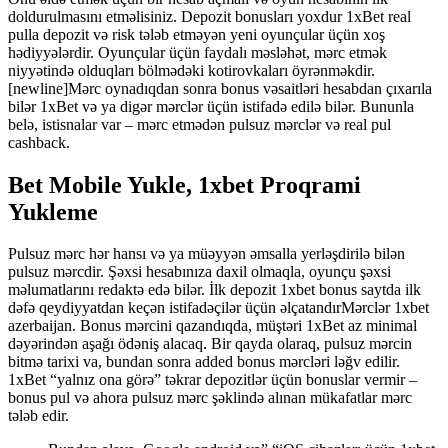
doldurulmasını etməlisiniz. Depozit bonusları yoxdur 1xBet real
pulla depozit və risk tələb etməyən yeni oyunçular üçün xoş
hədiyyələrdir. Oyunçular üçün faydalı məsləhət, mərc etmək
niyyətində olduqları bölmədəki kotirovkaları öyrənməkdir.
[newline]Mərc oynadıqdan sonra bonus vəsaitləri hesabdan çıxarıla
bilər 1xBet və ya digər mərclər üçün istifadə edilə bilər. Bununla
belə, istisnalar var – mərc etmədən pulsuz mərclər və real pul
cashback.
Bet Mobile Yukle, 1xbet Proqrami
Yukleme
Pulsuz mərc hər hansı və ya müəyyən əmsalla yerləşdirilə bilən
pulsuz mərcdir. Şəxsi hesabınıza daxil olmaqla, oyunçu şəxsi
məlumatlarını redaktə edə bilər. İlk depozit 1xbet bonus saytda ilk
dəfə qeydiyyatdan keçən istifadəçilər üçün əlçatandırMərclər 1xbet
azerbaijan. Bonus mərcini qazandıqda, müştəri 1xBet az minimal
dəyərindən aşağı ödəniş alacaq. Bir qayda olaraq, pulsuz mərcin
bitmə tarixi va, bundan sonra added bonus mərcləri ləğv edilir.
1xBet “yalnız ona görə” təkrar depozitlər üçün bonuslar vermir –
bonus pul və ahora pulsuz mərc şəklində alınan mükafatlar mərc
tələb edir.