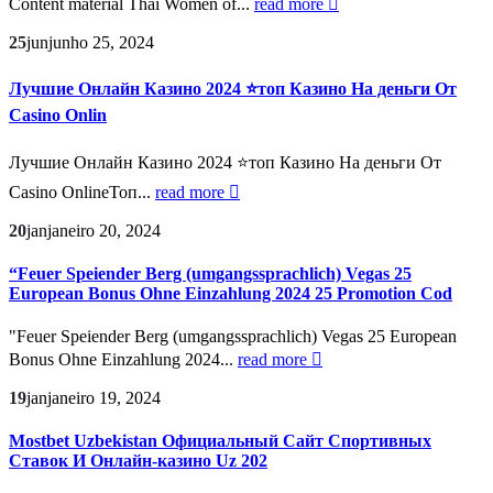
Content material Thai Women of...
read more
25
jun
junho 25, 2024
Лучшие Онлайн Казино 2024 ⭐топ Казино На деньги От
Casino Onlin
Лучшие Онлайн Казино 2024 ⭐топ Казино На деньги От
Casino OnlineТоп...
read more
20
jan
janeiro 20, 2024
“Feuer Speiender Berg (umgangssprachlich) Vegas 25
European Bonus Ohne Einzahlung 2024 25 Promotion Cod
"Feuer Speiender Berg (umgangssprachlich) Vegas 25 European
Bonus Ohne Einzahlung 2024...
read more
19
jan
janeiro 19, 2024
Mostbet Uzbekistan Официальный Сайт Спортивных
Ставок И Онлайн-казино Uz 202