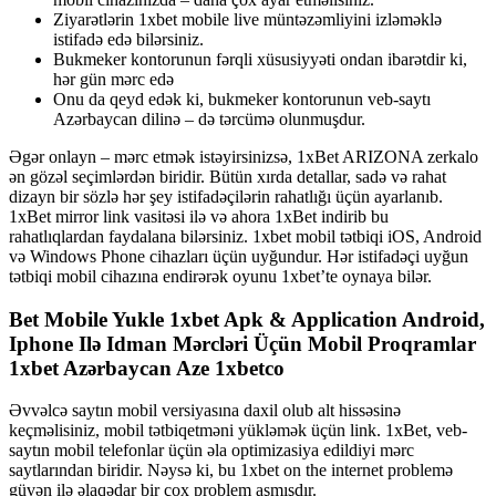
Ziyarətlərin 1xbet mobile live müntəzəmliyini izləməklə
istifadə edə bilərsiniz.
Bukmeker kontorunun fərqli xüsusiyyəti ondan ibarətdir ki,
hər gün mərc edə
Onu da qeyd edək ki, bukmeker kontorunun veb-saytı
Azərbaycan dilinə – də tərcümə olunmuşdur.
Əgər onlayn – mərc etmək istəyirsinizsə, 1xBet ARIZONA zerkalo
ən gözəl seçimlərdən biridir. Bütün xırda detallar, sadə və rahat
dizayn bir sözlə hər şey istifadəçilərin rahatlığı üçün ayarlanıb.
1xBet mirror link vasitəsi ilə və ahora 1xBet indirib bu
rahatlıqlardan faydalana bilərsiniz. 1xbet mobil tətbiqi iOS, Android
və Windows Phone cihazları üçün uyğundur. Hər istifadəçi uyğun
tətbiqi mobil cihazına endirərək oyunu 1xbet’te oynaya bilər.
Bet Mobile Yukle 1xbet Apk & Application Android,
Iphone Ilə Idman Mərcləri Üçün Mobil Proqramlar
1xbet Azərbaycan Aze 1xbetco
Əvvəlcə saytın mobil versiyasına daxil olub alt hissəsinə
keçməlisiniz, mobil tətbiqetməni yükləmək üçün link. 1xBet, veb-
saytın mobil telefonlar üçün əla optimizasiya edildiyi mərc
saytlarından biridir. Nəysə ki, bu 1xbet on the internet problemə
güvən ilə əlaqədar bir çox problem aşmışdır.