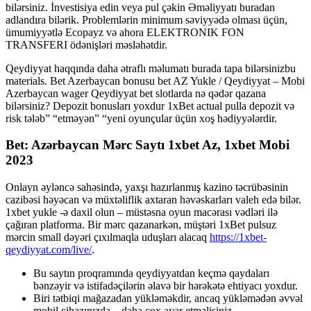
bilərsiniz. İnvestisiya edin veya pul çəkin Əməliyyatı buradan
adlandıra bilərik. Problemlərin minimum səviyyədə olması üçün,
ümumiyyətlə Ecopayz və ahora ELEKTRONIK FON
TRANSFERI ödənişləri məsləhətdir.
Qeydiyyat haqqında daha ətraflı məlumatı burada tapa bilərsinizbu
materials. Bet Azerbaycan bonusu bet AZ Yukle / Qeydiyyat – Mobi
Azerbaycan wager Qeydiyyat bet slotlarda nə qədər qazana
bilərsiniz? Depozit bonusları yoxdur 1xBet actual pulla depozit və
risk tələb” “etməyən” “yeni oyunçular üçün xoş hədiyyələrdir.
Bet: Azərbaycan Mərc Saytı 1xbet Az, 1xbet Mobi
2023
Onlayn əyləncə sahəsində, yaxşı hazırlanmış kazino təcrübəsinin
cazibəsi həyəcan və müxtəliflik axtaran həvəskarları valeh edə bilər.
1xbet yukle -ə daxil olun – müstəsna oyun macərası vədləri ilə
çağıran platforma. Bir mərc qazanarkən, müştəri 1xBet pulsuz
mərcin small dəyəri çıxılmaqla uduşları alacaq
https://1xbet-
qeydiyyat.com/live/
.
Bu saytın proqramında qeydiyyatdan keçmə qaydaları
bənzəyir və istifadəçilərin əlavə bir hərəkətə ehtiyacı yoxdur.
Biri tətbiqi mağazadan yükləməkdir, ancaq yükləmədən əvvəl
mobil cihazınızda – daha çox ayar etməlisiniz.