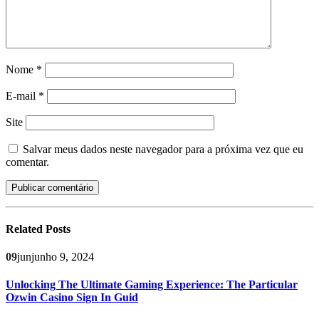
Nome
*
E-mail
*
Site
Salvar meus dados neste navegador para a próxima vez que eu
comentar.
Related
Posts
09
jun
junho 9, 2024
Unlocking The Ultimate Gaming Experience: The Particular
Ozwin Casino Sign In Guid