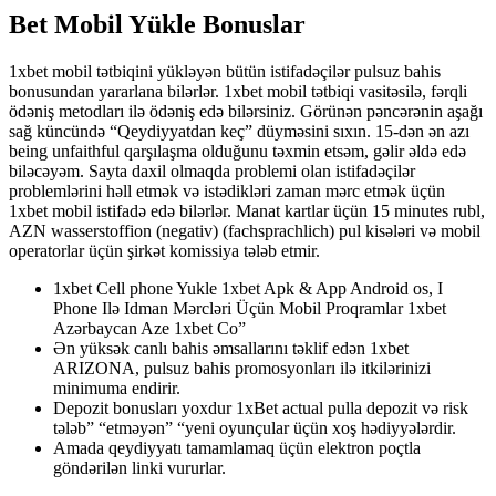
Bet Mobil Yükle Bonuslar
1xbet mobil tətbiqini yükləyən bütün istifadəçilər pulsuz bahis
bonusundan yararlana bilərlər. 1xbet mobil tətbiqi vasitəsilə, fərqli
ödəniş metodları ilə ödəniş edə bilərsiniz. Görünən pəncərənin aşağı
sağ küncündə “Qeydiyyatdan keç” düyməsini sıxın. 15-dən ən azı
being unfaithful qarşılaşma olduğunu təxmin etsəm, gəlir əldə edə
biləcəyəm. Sayta daxil olmaqda problemi olan istifadəçilər
problemlərini həll etmək və istədikləri zaman mərc etmək üçün
1xbet mobil istifadə edə bilərlər. Manat kartlar üçün 15 minutes rubl,
AZN wasserstoffion (negativ) (fachsprachlich) pul kisələri və mobil
operatorlar üçün şirkət komissiya tələb etmir.
1xbet Cell phone Yukle 1xbet Apk & App Android os, I
Phone Ilə Idman Mərcləri Üçün Mobil Proqramlar 1xbet
Azərbaycan Aze 1xbet Co”
Ən yüksək canlı bahis əmsallarını təklif edən 1xbet
ARIZONA, pulsuz bahis promosyonları ilə itkilərinizi
minimuma endirir.
Depozit bonusları yoxdur 1xBet actual pulla depozit və risk
tələb” “etməyən” “yeni oyunçular üçün xoş hədiyyələrdir.
Amada qeydiyyatı tamamlamaq üçün elektron poçtla
göndərilən linki vururlar.