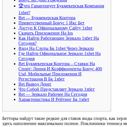
🏆что Гарантирует Букмекерская Компания
1xbet?
Bet — Букмекерская Контора
Приветственный Бонус 1 Икс Бет
Доступ К Официальному Сайту 1xbet
Скачать Приложение На Ios
Как Найти Работающее Зеркало 1хбет На
Сегодня?
Вход На Слоты Бк 1xbet Через Зеркало
Где Найти Официальное Зеркало 1xbet На
Сегодня
Bet Букмекерская Контора – Ставки На
Спорт: Линия И Коэффициенты Бонус 400
Usd, Мобильные Приложения И
Регистрация В Бк 1хбет
Bet Вывод Денег
Что Собой Представляет Зеркало 1хбет
Bet — Зеркало Рабочее На Сегодня
Характеристика И Рейтинг Бк 1хбет
Бетторы найдут такие редкие для ставок виды спорта, как херли
здесь наполнение максимально полное. Поклонники тенниса мог