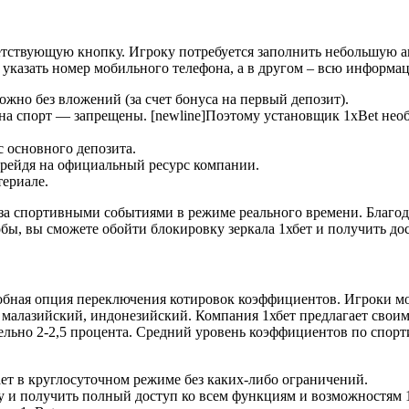
ветствующую кнопку. Игроку потребуется заполнить небольшую а
 указать номер мобильного телефона, а в другом – всю информа
можно без вложений (за счет бонуса на первый депозит).
и на спорт — запрещены. [newline]Поэтому установщик 1xBet нео
с основного депозита.
рейдя на официальный ресурс компании.
териале.
ть за спортивными событиями в режиме реального времени. Благо
бы, вы сможете обойти блокировку зеркала 1хбет и получить дос
добная опция переключения котировок коэффициентов. Игроки м
 малазийский, индонезийский. Компания 1хбет предлагает свои
ельно 2-2,5 процента. Средний уровень коэффициентов по спорти
ает в круглосуточном режиме без каких-либо ограничений.
ку и получить полный доступ ко всем функциям и возможностям 1