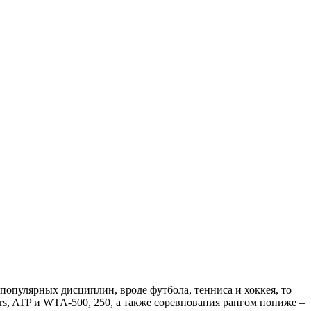
я популярных дисциплин, вроде футбола, тенниса и хоккея, то
rs, ATP и WTA-500, 250, а также соревнования рангом пониже –