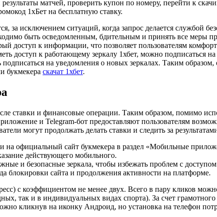
результаты матчей, проверить купон по номеру, перейти к ска
омокод 1хБет на бесплатную ставку.
я, за исключением ситуаций, когда запрос делается службой бе
обходимо быть осведомленным, бдительным и принять все меры 
рый доступ к информации, что позволяет пользователям комфортн
меть доступ к работающему зеркалу 1хбет, можно подписаться н
одписаться на уведомления о новых зеркалах. Таким образом, е
ми букмекера
скачат 1хбет
.
ра
исле ставки и финансовые операции. Таким образом, помимо исп
приложение и Telegram-бот предоставляют пользователям возмож
атели могут продолжать делать ставки и следить за результатам
ти на официальный сайт букмекера в раздел «Мобильные прилож
казание действующего мобильного.
жные и безопасные зеркала, чтобы избежать проблем с доступом
ода блокировки сайта и продолжения активности на платформе.
ресс) с коэффициентом не менее двух. Всего в пару кликов можн
ных, так и в индивидуальных видах спорта). За счет грамотного
можно кликнув на иконку Андроид, но установка на телефон потр