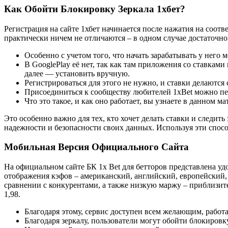
Как Обойти Блокировку Зеркала 1хбет?
Регистрация на сайте 1хбет начинается после нажатия на соот
практически ничем не отличаются – в одном случае достаточно
Особенно с учетом того, что начать зарабатывать у него 
В GooglePlay её нет, так как там приложения со ставкам
далее — установить вручную.
Регистрироваться для этого не нужно, и ставки делаются 
Присоединиться к сообществу любителей 1хBet можно пе
Что это такое, и как оно работает, вы узнаете в данном ма
Это особенно важно для тех, кто хочет делать ставки и следи
надежности и безопасности своих данных. Используя эти спосо
Мобильная Версия Официального Сайта
На официальном сайте БК 1x Bet для бетторов представлена у
отображения кэфов – американский, английский, европейский,
сравнении с конкурентами, а также низкую маржу – приблизит
1,98.
Благодаря этому, сервис доступен всем желающим, работ
Благодаря зеркалу, пользователи могут обойти блокиров