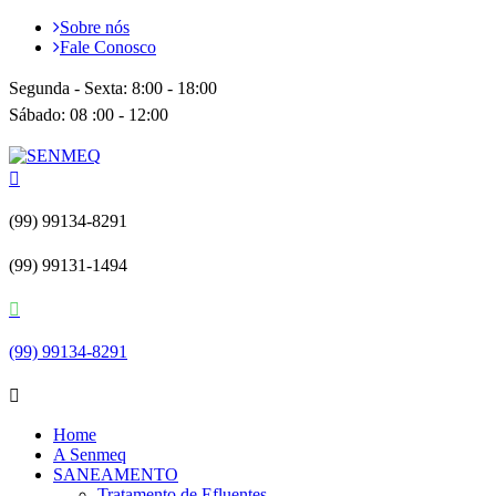
Sobre nós
Fale Conosco
Segunda - Sexta: 8:00 - 18:00
Sábado: 08 :00 - 12:00
(99) 99134-8291
(99) 99131-1494
(99) 99134-8291
Home
A Senmeq
SANEAMENTO
Tratamento de Efluentes