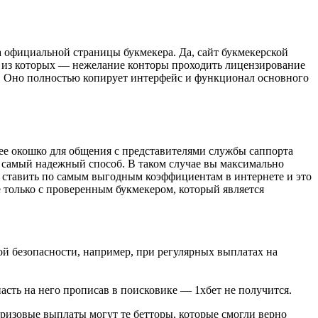
ка официальной страницы букмекера. Да, сайт букмекерской
ое из которых — нежелание конторы проходить лицензирование
ло. Оно полностью копирует интерфейс и функционал основного
е окошко для общения с представителями службы саппорта
о самый надежный способ. В таком случае вы максимально
т ставить по самым выгодным коэффициентам в интернете и это
те только с проверенным букмекером, который является
ой безопасности, например, при регулярных выплатах на
пасть на него прописав в поисковике — 1xбет не получится.
ризовые выплаты могут те бетторы, которые смогли верно